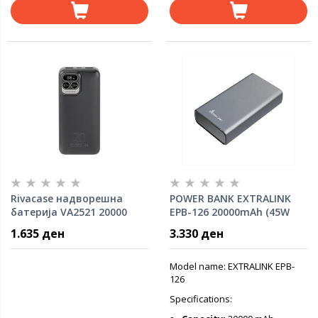
Rivacase надворешна
POWER BANK EXTRALINK
батерија VA2521 20000
EPB-126 20000mAh (45W
mAh 20W
Fast charge) w/digital
1.635 ден
3.330 ден
display, input (USB-C)
/output(USB-A), Silver
Model name: EXTRALINK EPB-
126
Specifications: