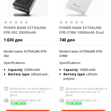
POWER BANK EXTRALINK
POWER BANK EXTRALINK
EPB-092 20000mAh
EPB-078W 10000mAh Dual
w/digital display, LED
input (Micro-USB, USB-C)
1.630 ден
740 ден
torch, Dual input (Micro-
/output( 2x USB-A), White
USB, USB-C) /output(
2xUSB-A), IPX4, w/solar
Model name: EXTRALINK EPB-
Model name: EXTRALINK EPB-
panel, x4 cables included
092
078W
(USB-A, microUSB, Type-C,
Specifications:
Specifications:
Lightning), Black
Capacity:
20000 mAh
Capacity:
10000 mAh
Battery type:
Lithium-pol...
Battery type:
Lithium-
polyme...
Враќањето на производот е
Враќањето на производот е
возможно во рок од 14
возможно во рок од 14
дена
дена
Доставуваме веќе од
Доставуваме веќе од
17.08.2026
17.08.2026