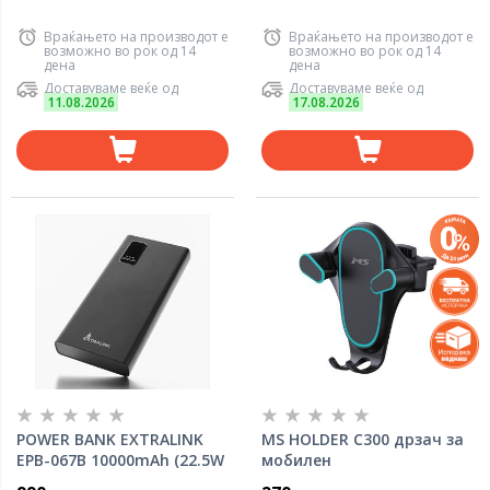
Враќањето на производот е
Враќањето на производот е
возможно во рок од 14
возможно во рок од 14
дена
дена
Доставуваме веќе од
Доставуваме веќе од
11.08.2026
17.08.2026
POWER BANK EXTRALINK
MS HOLDER C300 дрзач за
EPB-067B 10000mAh (22.5W
мобилен
Fast charge) w/digital