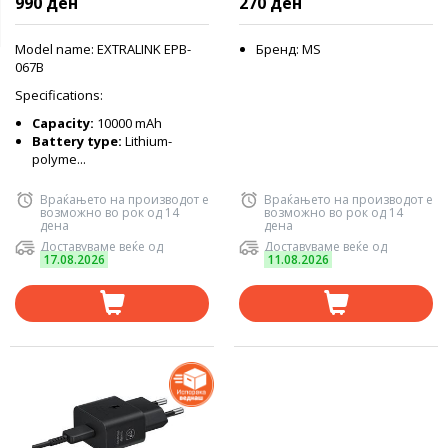
990 ден
270 ден
display Dual input (Micro-
USB, USB-C) /output( 2x
USB-A, USB-C), Black
Model name: EXTRALINK EPB-
Бренд: MS
067B
Specifications:
Capacity:
10000 mAh
Battery type:
Lithium-
polyme...
Враќањето на производот е
Враќањето на производот е
возможно во рок од 14
возможно во рок од 14
дена
дена
Доставуваме веќе од
Доставуваме веќе од
17.08.2026
11.08.2026