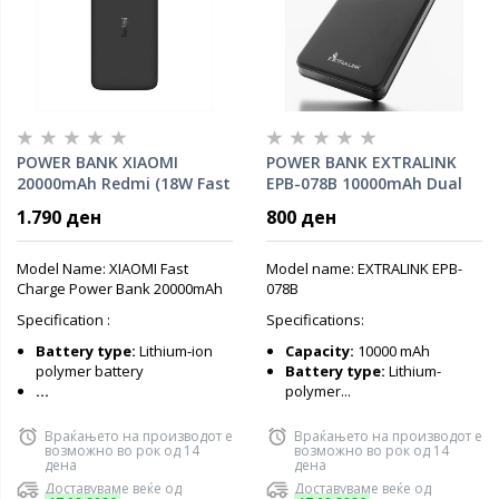
POWER BANK XIAOMI
POWER BANK EXTRALINK
20000mAh Redmi (18W Fast
EPB-078B 10000mAh Dual
charge) Dual input (Micro-
input (Micro-USB, USB-C)
1.790 ден
800 ден
USB, USB-C) /output( 2x
/output( 2x USB-A), Black
USB-A), VXN4304GL
Model Name: XIAOMI Fast
Model name: EXTRALINK EPB-
Charge Power Bank 20000mAh
078B
Specification :
Specifications:
Battery type:
Lithium-ion
Capacity:
10000 mAh
polymer battery
Battery type:
Lithium-
...
polymer...
Враќањето на производот е
Враќањето на производот е
возможно во рок од 14
возможно во рок од 14
дена
дена
Доставуваме веќе од
Доставуваме веќе од