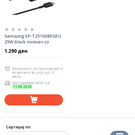
Samsung EP-T2510XBEGEU
25W black полнач со
кабел за смартфон
1.290 ден
Враќањето на производот е
возможно во рок од 14
дена
Доставуваме веќе од
11.08.2026
Сортирај по: