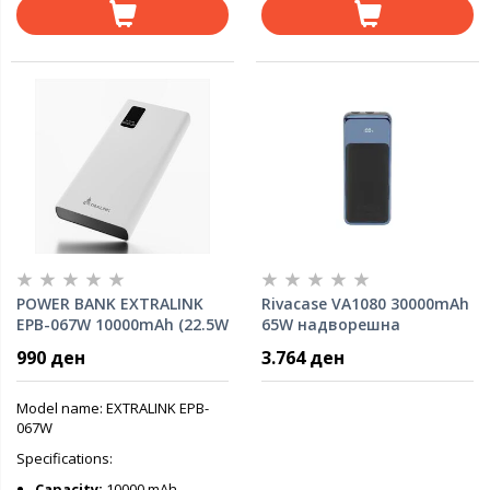
POWER BANK EXTRALINK
Rivacase VA1080 30000mAh
EPB-067W 10000mAh (22.5W
65W надворешна
Fast charge) w/digital
батерија за лаптоп
990 ден
3.764 ден
display Dual input (Micro-
USB, USB-C) /output( 2x
USB-A, USB-C), White
Model name: EXTRALINK EPB-
067W
Specifications:
Capacity:
10000 mAh