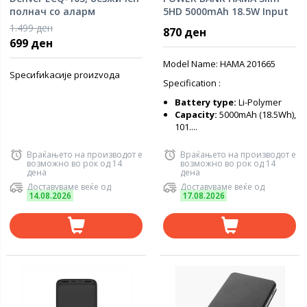
полнач со аларм
5HD 5000mAh 18.5W Input
(Micro-USB), Output USB-A
1.499 ден
870 ден
mint green, 201665
699 ден
Model Name: HAMA 201665
Specиfиkacиje proиzvoда
Specification :
Battery type:
Li-Polymer
Capacity:
5000mAh (18.5Wh),
101....
Враќањето на производот е
Враќањето на производот е
возможно во рок од 14
возможно во рок од 14
дена
дена
Доставуваме веќе од
Доставуваме веќе од
14.08.2026
17.08.2026