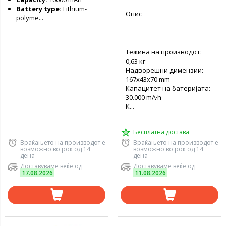
Battery type:
Lithium-
Опис
polyme...
Тежина на производот:
0,63 кг
Надворешни димензии:
167x43x70 mm
Капацитет на батеријата:
30.000 mA·h
К...
Бесплатна достава
Враќањето на производот е
Враќањето на производот е
возможно во рок од 14
возможно во рок од 14
дена
дена
Доставуваме веќе од
Доставуваме веќе од
17.08.2026
11.08.2026