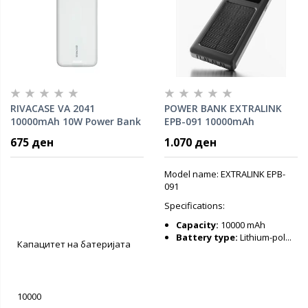
RIVACASE VA 2041
POWER BANK EXTRALINK
10000mAh 10W Power Bank
EPB-091 10000mAh
w/digital display, LED
675 ден
1.070 ден
torch, Dual input (Micro-
USB, USB-C) /output(
2xUSB-A), IPX4, w/solar
Model name: EXTRALINK EPB-
panel, x4 cables included
091
(USB-A, microUSB, Type-C,
Specifications:
Lightning), Black
Capacity:
10000 mAh
Battery type:
Lithium-pol...
Капацитет на батеријата
10000