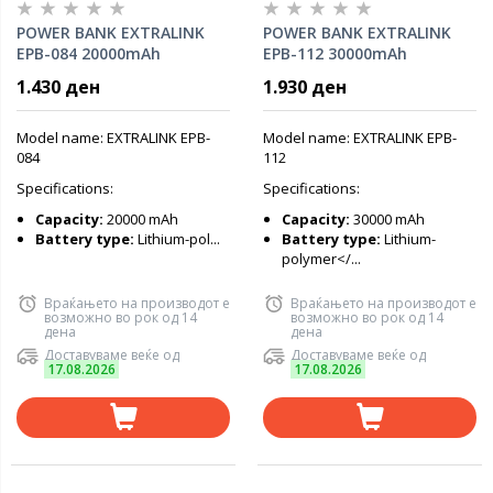
POWER BANK EXTRALINK
POWER BANK EXTRALINK
EPB-084 20000mAh
EPB-112 30000mAh
w/digital display, Dual
w/digital display, LED
1.430 ден
1.930 ден
input (Micro-USB, USB-C)
torch, x3 input (Micro-USB,
/output( USB-A), x4 cables
USB-C, Lightning) /output(
included (USB-A, microUSB,
4x USB-A), Black
Model name: EXTRALINK EPB-
Model name: EXTRALINK EPB-
Type-C, Lightning), Black
084
112
Specifications:
Specifications:
Capacity:
20000 mAh
Capacity:
30000 mAh
Battery type:
Lithium-pol...
Battery type:
Lithium-
polymer</...
Враќањето на производот е
Враќањето на производот е
возможно во рок од 14
возможно во рок од 14
дена
дена
Доставуваме веќе од
Доставуваме веќе од
17.08.2026
17.08.2026