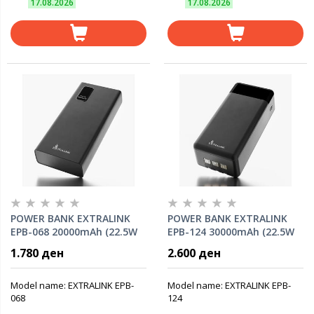
17.08.2026
17.08.2026
POWER BANK EXTRALINK
POWER BANK EXTRALINK
EPB-068 20000mAh (22.5W
EPB-124 30000mAh (22.5W
Fast charge) w/digital
Fast charge) w/digital
1.780 ден
2.600 ден
display Dual input (Micro-
display, LED torch, Dual
USB, USB-C) /output( 2x
input (Micro-USB, USB-C)
USB-A, USB-C), Black
/output( 4x USB-A, USB-C),
Model name: EXTRALINK EPB-
Model name: EXTRALINK EPB-
068
x3 cables included
124
(microUSB, Type-C,