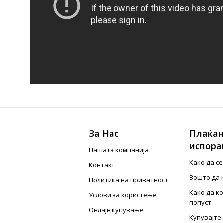
За Нас
Плаќањ
испора
Нашата компанија
Како да с
Контакт
Зошто да 
Политика на приватност
Како да к
Услови за користење
попуст
Онлајн купување
Купувајте 