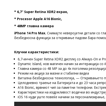
* 6,7“ Super Retina XDR2 екран,
* Procesor Apple A16 Bionic,
* 48MP главна камера
iPhone 14 Pro Max.
Снимајте неверојатни детали со гла
безбедносна функција за откривање падови бара помо
Клучни карактеристики:
6,7-инчен Super Retina XDR2 дисплеј со Always-On и P
Dynamic Island, нов магичен начин за интеракција со 
Главна камера со 48 MP за до 4x поголема резолуциј
Режим на акција за мазни и стабилни видеа
Витална безбедносна технологија, — Откривањето п
Целодневно траење на батеријата и до 23 часа репро
A16 Bionic, врвниот чип за паметни телефони. Екстр
Карактеристики на издржливост водечки во индустри
iOS 16 нуди уште повеќе начини за персонализирање,