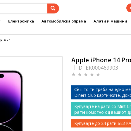
g
Електроника
Автомобилска опрема
Алати и машини
мартфон
Apple iPhone 14 Pr
ID:
EK000469903
Сѐ што ти треба на едно ме
Diners Club картичките. До
Купувајте на рати со Mint C
рати
комотно од вашиот д
Купувајте до 24 рати БЕЗ 