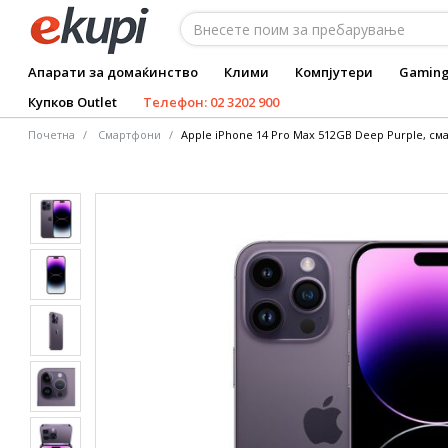
Апарати за домаќинство
Клими
Компјутери
Gamin
Купков Outlet
Телефон: 02 3202 900
Почетна
Смартфони
Apple iPhone 14 Pro Max 512GB Deep Purple, с