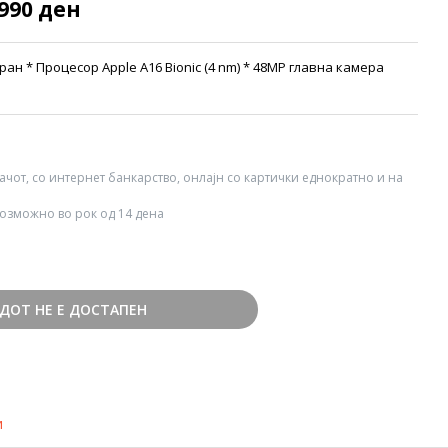
.990 ден
кран * Процесор Apple A16 Bionic (4 nm) * 48MP главна камера
вачот, со интернет банкарство, онлајн со картички еднократно и на
озможно во рок од 14 дена
ДОТ НЕ Е ДОСТАПЕН
и