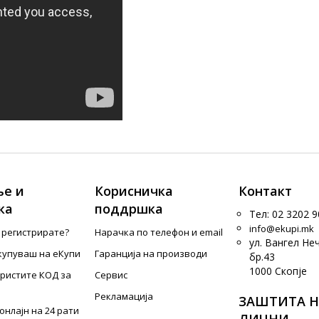
е и
Корисничка
Контакт
ка
поддршка
Тел: 02 3202 9
info@ekupi.mk
е регистрирате?
Нарачка по телефон и еmail
ул. Вангел Не
купуваш на еКупи
Гаранција на производи
бр.43
1000 Скопје
ористите КОД за
Сервис
Рекламација
ЗАШТИТА Н
онлајн на 24 рати