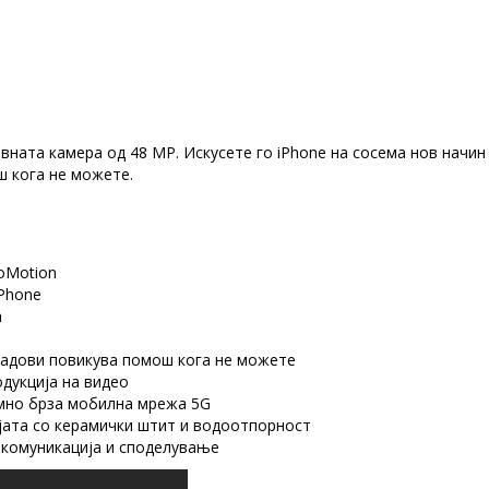
вната камера од 48 MP. Искусете го iPhone на сосема нов начин с
ш кога не можете.
roMotion
iPhone
а
адови повикува помош кога не можете
дукција на видео
емно брза мобилна мрежа 5G
јата со керамички штит и водоотпорност
 комуникација и споделување