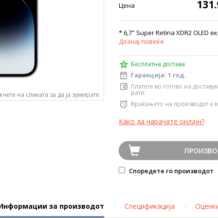
131
Цена
* 6,7" Super Retina XDR2 OLED е
Дознај повеќе
Бесплатна достава
Гаранција: 1 год.
Платете во готово на доставу
рати
ечете на сликата за да ја зумирате
Враќањето на производот е в
Како да нарачате онлајн?
ПРОИЗВО
Споредете го производот
Информации за производот
Спецификација
Оценк