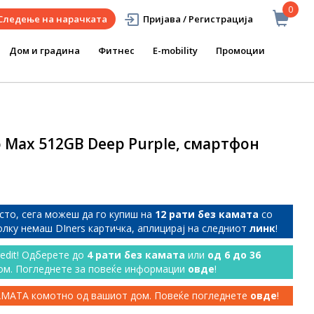
0
Следење на нарачката
Пријава / Регистрација
Дом и градина
Фитнес
E-mobility
Промоции
o Max 512GB Deep Purple, смартфон
сто, сега можеш да го купиш на
12 рати без камата
со
колку немаш DIners картичка, аплицирај на следниот
линк
!
redit! Одберете до
4 рати без камата
или
од 6 до 36
ом. Погледнете за повеќе информации
овде
!
КАМАТА комотно од вашиот дом. Повеќе погледнете
овде
!