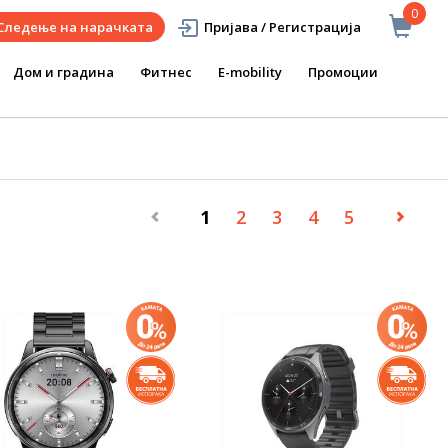
0
Следење на нарачката
Пријава / Регистрација
Дом и градина
Фитнес
E-mobility
Промоции
1
2
3
4
5