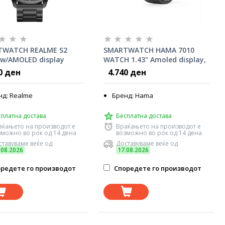
WATCH REALME S2
SMARTWATCH HAMA 7010
 w/AMOLED display
WATCH 1.43" Amoled display,
IP68
Phone Function, Black 178618
0 ден
4.740 ден
нд: Realme
Бренд: Hama
сплатна достава
Бесплатна достава
аќањето на производот е
Враќањето на производот е
зможно во рок од 14 дена
возможно во рок од 14 дена
тавуваме веќе од
Доставуваме веќе од
.08.2026
17.08.2026
редете го производот
Споредете го производот