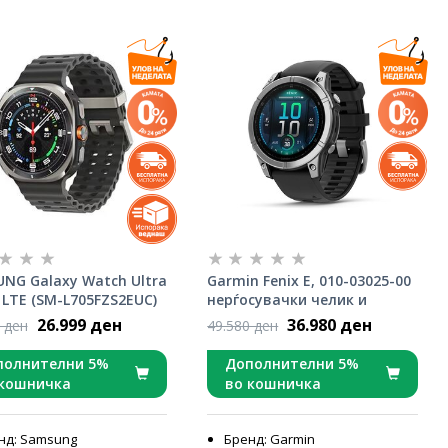
NG Galaxy Watch Ultra
Garmin Fenix E, 010-03025-00
) LTE (SM-L705FZS2EUC)
нерѓосувачки челик и
um Silver
силиконско ремче
26.999 ден
36.980 ден
 ден
49.580 ден
полнителни 5%
Дополнителни 5%
 кошничка
во кошничка
нд: Samsung
Бренд: Garmin