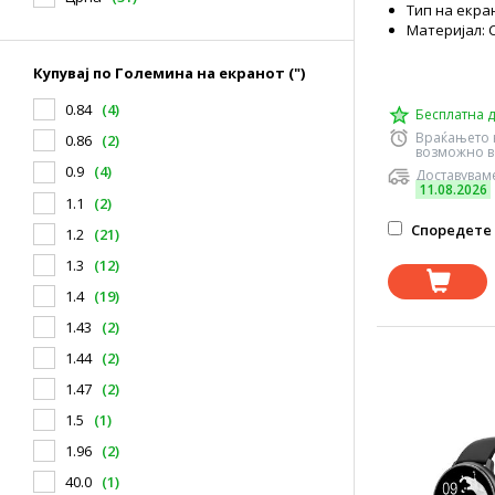
Тип на екра
Материјал: 
Купувај по Големина на екранот (")
0.84
(4)
Бесплатна д
Враќањето 
0.86
(2)
возможно в
0.9
(4)
Доставуваме
11.08.2026
1.1
(2)
Споредете 
1.2
(21)
1.3
(12)
1.4
(19)
1.43
(2)
1.44
(2)
1.47
(2)
1.5
(1)
1.96
(2)
40.0
(1)