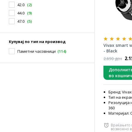
42.0
(2)
44.0
(9)
47.0
(5)
Купувај по тип на производ
Vivax smart w
- Black
Паметни часовници
(114)
2.
2.690 ден
Дополнит
во кошнич
Бренд: Vivax
Тип на екран
Резолуција н
360
Материјал: 
Враќањето 
возможно в