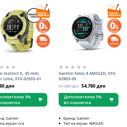
n Instinct E, 45 mm,
Garmin Fenix 8 AMOLED, 010-
ic Lime, 010-02933-01
02903-00
80 ден
54.780 ден
61.980 ден
полнителни 5%
Дополнителни 5%
 кошничка
во кошничка
нд: Garmin
Бренд: Garmin
на екран: n/a
Тип на екран: AMOLED