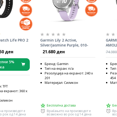
atch Life PRO 2
Garmin Lily 2 Active,
GARMI
Silver/Jasmine Purple, 010-
AMOLE
02891-01
Gray 
150 ден
21.680 ден
74.380
Black/
Band,
елни 5%
Бренд: Garmin
Бре
ка
Тип на екран: n/a
Тип
Резолуција на екранот: 240 x
Резо
201
454
Материјал: Силикон
Мат
: TFT
а екранот: 360 x
Силикон
Бесплатна достава
Бе
на производот е
Враќањето на производот е
Вр
о рок од 14 дена
возможно во рок од 14 дена
во