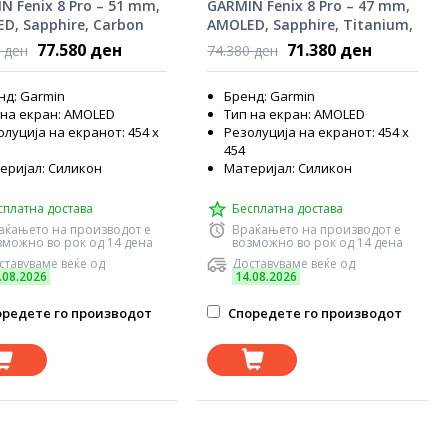
N Fenix 8 Pro – 51 mm,
GARMIN Fenix 8 Pro – 47 mm,
D, Sapphire, Carbon
AMOLED, Sapphire, Titanium,
DLC Titanium,
Graphite/Black Silicone Band,
77.580 ден
71.380 ден
 ден
74.380 ден
Pebble Gray Silicone
010-03198-11
 010-03199-01
нд: Garmin
Бренд: Garmin
 на екран: AMOLED
Тип на екран: AMOLED
луција на екранот: 454 x
Резолуција на екранот: 454 x
454
еријал: Силикон
Материјал: Силикон
сплатна достава
Бесплатна достава
аќањето на производот е
Враќањето на производот е
зможно во рок од 14 дена
возможно во рок од 14 дена
ставуваме веќе од
Доставуваме веќе од
.08.2026
14.08.2026
редете го производот
Споредете го производот