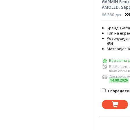
GARMIN Fenix
AMOLED, Sapp
Leather Band,
83
86.580 ден
Бренд: Garm
Тип на екра
Резолуција н
454
Материјал: 
Бесплатна д
Враќањето 
возможно в
Доставуваме
14.08.2026
Споредете 