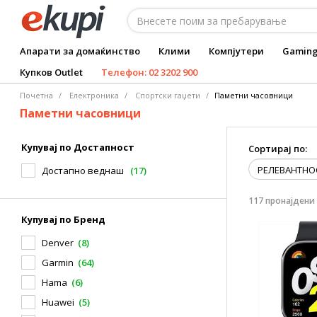
Апарати за домаќинство
Клими
Компјутери
Gamin
Купков Outlet
Телефон: 02 3202 900
Почетна
Електроника
Спортски гаџети
Паметни часовници
Паметни часовници
Купувај по Достапност
Сортирај по:
Достапно веднаш
(17)
117 пронајдени
Купувај по Бренд
Denver
(8)
Garmin
(64)
Hama
(6)
Huawei
(5)