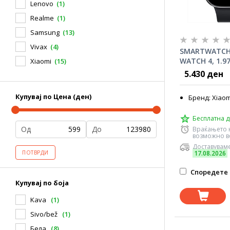
Lenovo
(1)
Realme
(1)
Samsung
(13)
Vivax
(4)
SMARTWATCH 
WATCH 4, 1.9
Xiaomi
(15)
display (150+
5.430 ден
OBSIDIAN BLA
Купувај по Цена (ден)
Бренд: Xiaom
Бесплатна д
Од
До
Враќањето 
возможно во
Доставуваме
17.08.2026
ПОТВРДИ
Споредете 
Купувај по боја
Kava
(1)
Sivo/bež
(1)
Бела
(8)