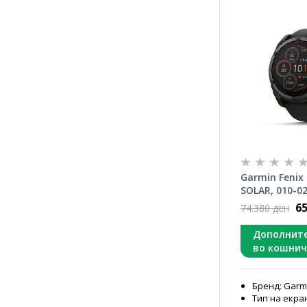
Garmin Fenix 
SOLAR, 010-0
65
74.380 ден
Дополнит
во кошнич
Бренд: Garm
Тип на екран