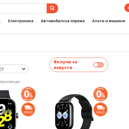
g
Електроника
Автомобилска опрема
Алати и машини
Вклучи со
попусти
 производи