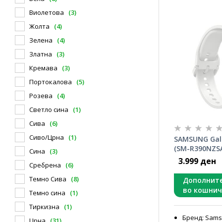
Виолетова
(3)
Жолта
(4)
Зелена
(4)
Златна
(3)
Кремава
(3)
Портокалова
(5)
Розева
(4)
Светло сина
(1)
Сива
(6)
Сиво/Црна
(1)
SAMSUNG Gala
(SM-R390NZSA
Сина
(3)
3.999 ден
Сребрена
(6)
Темно Сива
(8)
Дополнит
во кошнич
Темно сина
(1)
Тиркизна
(1)
Бренд: Sam
Црна
(31)