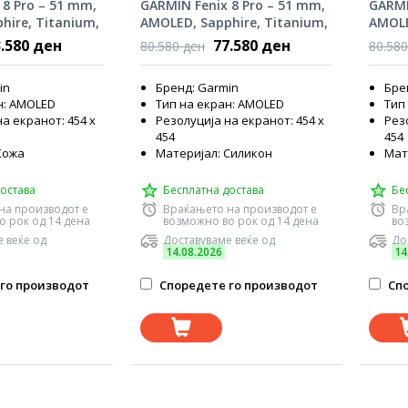
 8 Pro – 51 mm,
GARMIN Fenix 8 Pro – 51 mm,
GARMI
hire, Titanium,
AMOLED, Sapphire, Titanium,
AMOLE
 010-03199-40
Graphite/Black Silicone Band,
Gray 
.580 ден
77.580 ден
80.580 ден
80.580
010-03199-11
Black/
Band,
in
Бренд: Garmin
Бре
н: AMOLED
Тип на екран: AMOLED
Тип
а екранот: 454 x
Резолуција на екранот: 454 x
Резо
454
454
Кожа
Материјал: Силикон
Мат
остава
Бесплатна достава
Бе
на производот е
Враќањето на производот е
Вр
о рок од 14 дена
возможно во рок од 14 дена
во
 веќе од
Доставуваме веќе од
До
14.08.2026
14
го производот
Споредете го производот
Спо