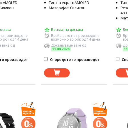
н: AMOLED
Тип на екран: AMOLED
Тип
Силикон
Материјал: Силикон
Резо
480
Мат
остава
Бесплатна достава
Бе
на производот е
Враќањето на производот е
Вр
о рок од 14 дена
возможно во рок од 14 дена
во
 веќе од
Доставуваме веќе од
До
11.08.2026
11
го производот
Споредете го производот
Спо