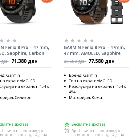
N Fenix 8 Pro – 47 mm,
GARMIN Fenix 8 Pro – 47mm,
D, Sapphire, Carbon
47 mm, AMOLED, Sapphire,
DLC Titanium,
Titanium, Leather Band, 010-
71.380 ден
77.580 ден
 ден
80.580 ден
Pebble Gray Silicone
03198-40
 010-03198-01
нд: Garmin
Бренд: Garmin
 на екран: AMOLED
Тип на екран: AMOLED
луција на екранот: 454 x
Резолуција на екранот: 454 x
454
еријал: Силикон
Материјал: Кожа
сплатна достава
Бесплатна достава
аќањето на производот е
Враќањето на производот е
зможно во рок од 14 дена
возможно во рок од 14 дена