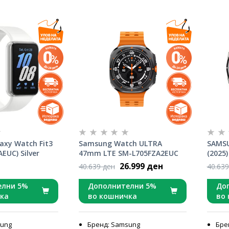
xy Watch Fit3
Samsung Watch ULTRA
SAMSU
EUC) Silver
47mm LTE SM-L705FZA2EUC
(2025
Titanium Grey
Titani
26.999 ден
40.639 ден
40.639
елни 5%
Дополнителни 5%
До
ка
во кошничка
во
sung
Бренд: Samsung
Бре