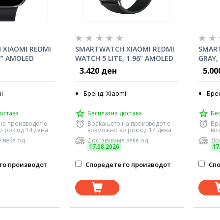
XIAOMI REDMI
SMARTWATCH XIAOMI REDMI
SMART
7" AMOLED
WATCH 5 LITE, 1.96" AMOLED
GRAY,
 sports modes)
display (150+ sports modes)
1.43",
3.420 ден
5.00
CK
BLACK
i
Бренд: Xiaomi
Бре
остава
Бесплатна достава
Бе
на производот е
Враќањето на производот е
Вр
 рок од 14 дена
возможно во рок од 14 дена
во
 веќе од
Доставуваме веќе од
Дос
17.08.2026
17
го производот
Споредете го производот
Спо