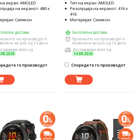
 на екран: AMOLED
Тип на екран: AMOLED
луција на екранот: 480 x
Резолуција на екранот: 416 x
416
еријал: Силикон
Материјал: Силикон
сплатна достава
Бесплатна достава
аќањето на производот е
Враќањето на производот е
зможно во рок од 14 дена
возможно во рок од 14 дена
ставуваме веќе од
Доставуваме веќе од
.08.2026
14.08.2026
редете го производот
Споредете го производот