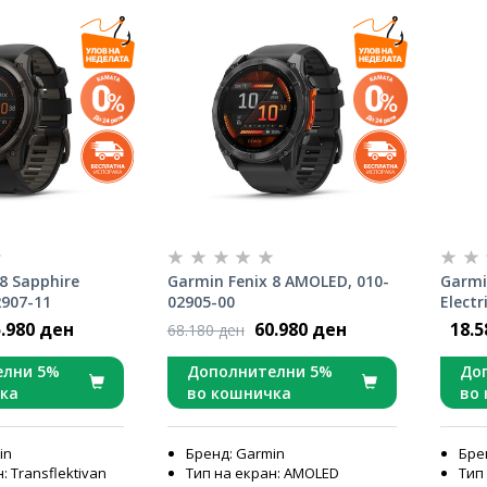
8 Sapphire
Garmin Fenix 8 AMOLED, 010-
Garmi
2907-11
02905-00
Electr
.980 ден
60.980 ден
18.5
68.180 ден
елни 5%
Дополнителни 5%
До
ка
во кошничка
во
in
Бренд: Garmin
Бре
: Transflektivan
Тип на екран: AMOLED
Тип 