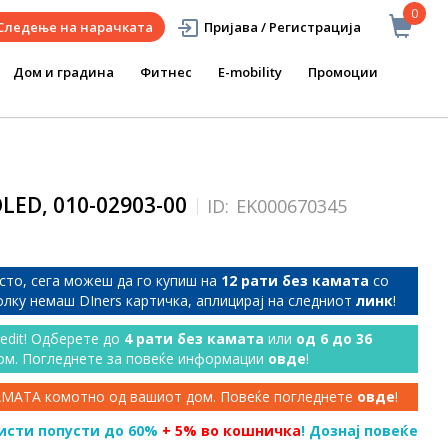
0
Следење на нарачката
Пријава / Регистрација
Дом и градина
Фитнес
E-mobility
Промоции
LED, 010-02903-00
ID:
EK000670345
сто, сега можеш да го купиш на
12 рати без камата
со
колку немаш DIners картичка, аплицирај на следниот
линк
!
redit! Одберете до
4 рати без камата
или
од 6 до 36
ом. Погледнете за повеќе информации
овде
!
КАМАТА комотно од вашиот дом. Повеќе погледнете
овде
!
исти попусти до 60%
+ 5% во кошничка
! Дознај повеќе