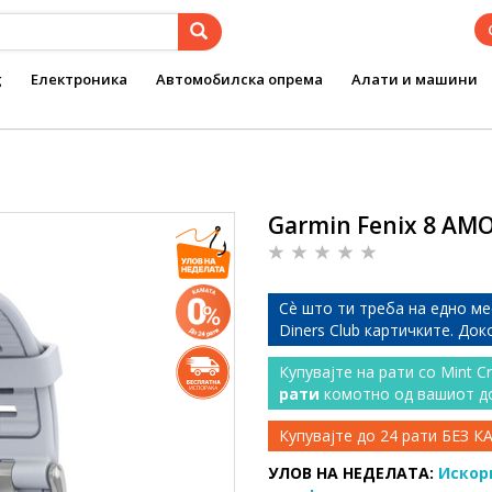
g
Електроника
Автомобилска опрема
Алати и машини
Garmin Fenix 8 AMO
Сѐ што ти треба на едно ме
Diners Club картичките. До
Купувајте на рати со Mint C
рати
комотно од вашиот д
Купувајте до 24 рати БЕЗ 
УЛОВ НА НЕДЕЛАТА:
Искор