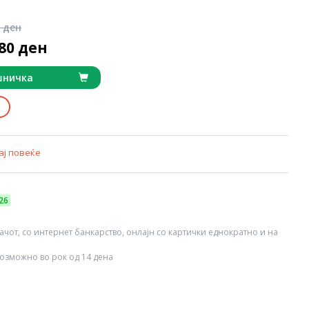
0 ден
780 ден
шничка
ај повеќе
26
вачот, со интернет банкарство, онлајн со картички еднократно и на
озможно во рок од 14 дена