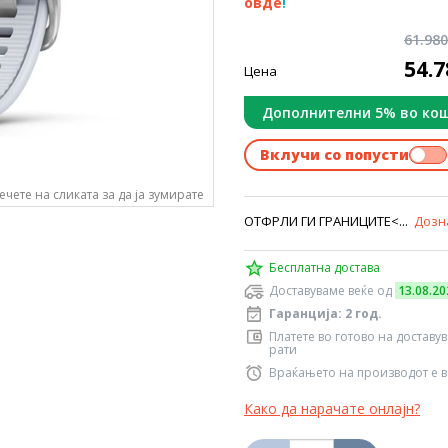
овде
!
61.98
54.
Цена
Дополнителни 5% во ко
Вклучи со попусти
ечете на сликата за да ја зумирате
ОТФРЛИ ГИ ГРАНИЦИТЕ<...
Дозн
Бесплатна достава
Доставуваме веќе од
13.08.20
Гаранција: 2 год.
Платете во готово на доставу
рати
Враќањето на производот е в
Како да нарачате онлајн?