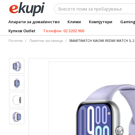
Апарати за домаќинство
Клими
Компјутери
Gamin
Купков Outlet
Телефон: 02 3202 900
Почетна
Паметни часовници
SMARTWATCH XIAOMI REDMI WATCH 5, 2.0