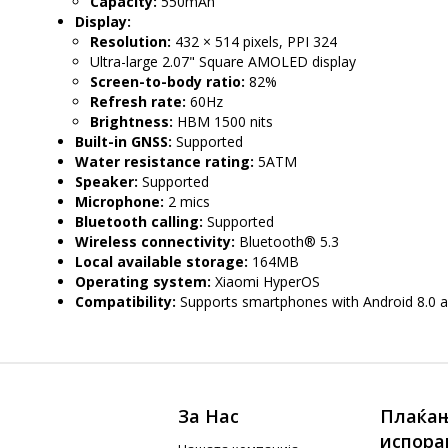
Capacity:
550mAh
Display:
Resolution:
432 × 514 pixels, PPI 324
Ultra-large 2.07" Square AMOLED display
Screen-to-body ratio:
82%
Refresh rate:
60Hz
Brightness:
HBM 1500 nits
Built-in GNSS:
Supported
Water resistance rating:
5ATM
Speaker:
Supported
Microphone:
2 mics
Bluetooth calling:
Supported
Wireless connectivity:
Bluetooth® 5.3
Local available storage:
164MB
Operating system:
Xiaomi HyperOS
Compatibility:
Supports smartphones with Android 8.0 a
За Нас
Плаќањ
испора