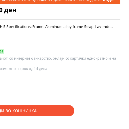
50 ден
5 Specifications: Frame: Aluminum alloy frame Strap: Lavende...
26
вачот, со интернет банкарство, онлајн со картички еднократно и на
озможно во рок од 14 дена
ДИ ВО КОШНИЧКА