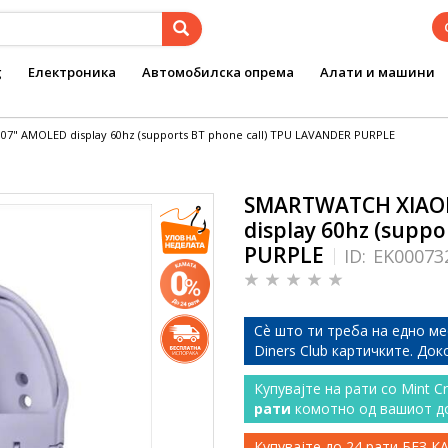
g
Електроника
Автомобилска опрема
Алати и машини
7" AMOLED display 60hz (supports BT phone call) TPU LAVANDER PURPLE
SMARTWATCH XIAOM
display 60hz (supp
PURPLE
ID:
EK00073
Сѐ што ти треба на едно ме
Diners Club картичките. До
Купувајте на рати со Mint C
рати
комотно од вашиот д
Купувајте до 24 рати БЕЗ 