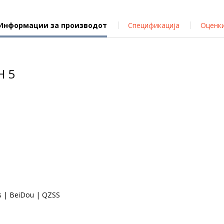
Информации за производот
Спецификација
Оценк
H 5
s | BeiDou | QZSS