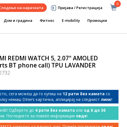
0
Следење на нарачката
Пријава / Регистрација
Дом и градина
Фитнес
E-mobility
Промоции
I REDMI WATCH 5, 2.07" AMOLED
orts BT phone call) TPU LAVANDER
2732
сто, сега можеш да го купиш на
12 рати без камата
со
колку немаш DIners картичка, аплицирај на следниот
линк
!
redit! Одберете до
4 рати без камата
или
од 6 до 36
ом. Погледнете за повеќе информации
овде
!
КАМАТА комотно од вашиот дом. Повеќе погледнете
овде
!