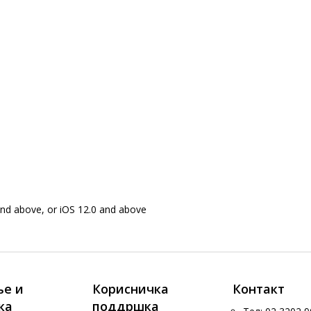
nd above, or iOS 12.0 and above
е и
Корисничка
Контакт
ка
поддршка