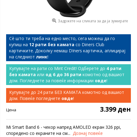
Задржете на сликата за да ја зумирате
Сѐ што ти треба на едно место, сега можеш да го
купиш на
12 рати без камата
со Diners Club
картичките. Доколку немаш DIners картичка, аплицирај
на следниот
линк
!
Купувајте на рати со Mint Credit! Одберете до
4 рати
без камата
или
од 6 до 36 рати
комотно од вашиот
дом. Погледнете за повеќе информации
овде
!
Купувајте до 24 рати БЕЗ КАМАТА комотно од вашиот
дом. Повеќе погледнете
овде
!
3.399 ден
Цена
Mi Smart Band 6 - чекор напред AMOLED екран 326 ppi,
споредено со екраните на см...
Дознај повеќе