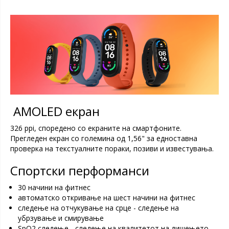
AMOLED екран
326 ppi, споредено со екраните на смартфоните.
Прегледен екран со големина од 1,56" за едноставна
проверка на текстуалните пораки, позиви и известувања.
Спортски перформанси
30 начини на фитнес
автоматско откривање на шест начини на фитнес
следење на отчукување на срце - следење на
убрзување и смирување
SpO2 следење - следење на квалитетот на дишењето