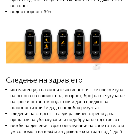
во сонот
водоотпорност 50m
Следење на здравјето
интелигенција на личните активности - се пресметува
на основа на вашиот пол, возраст, број на отчукување
на срце и останати податоци и дава предлог за
активности кои ќе дадат подобар резултат
следење на стерсот - следи различен стрес и дава
предлози за ублажување и подобрување од стресот
вежби за дишење - брзо олеснување на своето тело и
ум со помош на вежби за дишење кои траат од 1 до 5