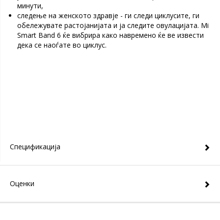
минути,
следење на женското здравје - ги следи циклусите, ги
обележувате растојанијата и ја следите овулацијата. Mi
Smart Band 6 ќе вибрира како навремено ќе ве извести
дека се наоѓате во циклус.
Спецификација
Оценки