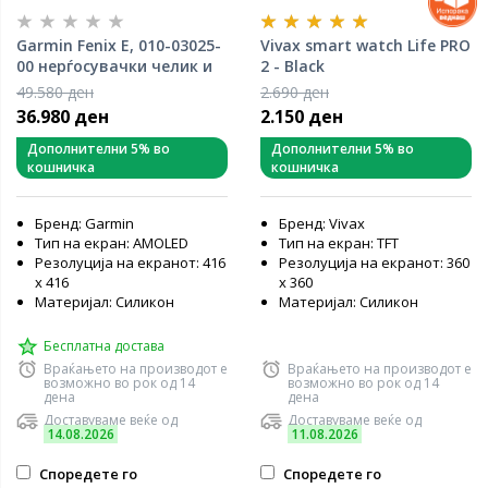
Garmin Fenix E, 010-03025-
Vivax smart watch Life PRO
00 нерѓосувачки челик и
2 - Black
силиконско ремче
49.580 ден
2.690 ден
36.980 ден
2.150 ден
Дополнителни 5% во
Дополнителни 5% во
кошничка
кошничка
Бренд: Garmin
Бренд: Vivax
Тип на екран: AMOLED
Тип на екран: TFT
Резолуција на екранот: 416
Резолуција на екранот: 360
x 416
x 360
Материјал: Силикон
Материјал: Силикон
Бесплатна достава
Враќањето на производот е
Враќањето на производот е
возможно во рок од 14
возможно во рок од 14
дена
дена
Доставуваме веќе од
Доставуваме веќе од
14.08.2026
11.08.2026
Споредете го
Споредете го