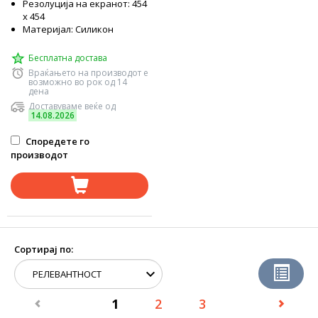
Резолуција на екранот: 454
x 454
Материјал: Силикон
Бесплатна достава
Враќањето на производот е
возможно во рок од 14
дена
Доставуваме веќе од
14.08.2026
Споредете го
производот
Сортирај по:
1
2
3