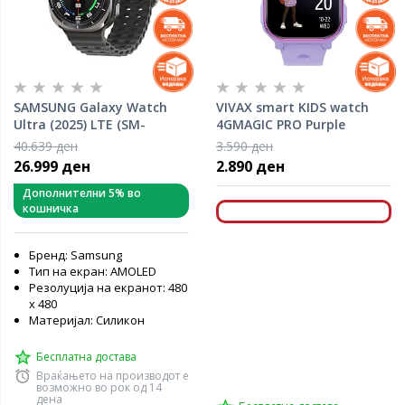
SAMSUNG Galaxy Watch
VIVAX smart KIDS watch
Ultra (2025) LTE (SM-
4GMAGIC PRO Purple
L705FZS2EUC) Titanium
40.639 ден
3.590 ден
Silver
26.999 ден
2.890 ден
Дополнителни 5% во
кошничка
Бренд: Samsung
Тип на екран: AMOLED
Резолуција на екранот: 480
x 480
Материјал: Силикон
Бесплатна достава
Враќањето на производот е
возможно во рок од 14
дена