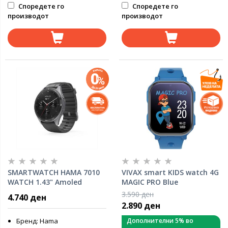
Споредете го
Споредете го
производот
производот
SMARTWATCH HAMA 7010
VIVAX smart KIDS watch 4G
WATCH 1.43" Amoled
MAGIC PRO Blue
display, Phone Function,
3.590 ден
4.740 ден
Black 178618
2.890 ден
Бренд: Hama
Дополнителни 5% во