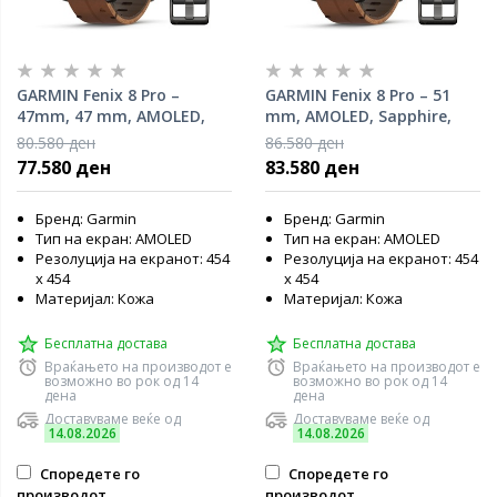
GARMIN Fenix 8 Pro –
GARMIN Fenix 8 Pro – 51
47mm, 47 mm, AMOLED,
mm, AMOLED, Sapphire,
Sapphire, Titanium,
Titanium, Leather Band,
80.580 ден
86.580 ден
Leather Band, 010-03198-40
010-03199-40
77.580 ден
83.580 ден
Бренд: Garmin
Бренд: Garmin
Тип на екран: AMOLED
Тип на екран: AMOLED
Резолуција на екранот: 454
Резолуција на екранот: 454
x 454
x 454
Материјал: Кожа
Материјал: Кожа
Бесплатна достава
Бесплатна достава
Враќањето на производот е
Враќањето на производот е
возможно во рок од 14
возможно во рок од 14
дена
дена
Доставуваме веќе од
Доставуваме веќе од
14.08.2026
14.08.2026
Споредете го
Споредете го
производот
производот