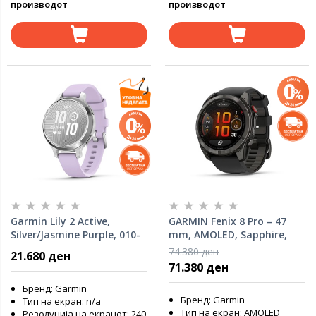
производот
производот
Garmin Lily 2 Active,
GARMIN Fenix 8 Pro – 47
Silver/Jasmine Purple, 010-
mm, AMOLED, Sapphire,
02891-01
Carbon Gray DLC Titanium,
74.380 ден
21.680 ден
Black/Pebble Gray Silicone
71.380 ден
Band, 010-03198-01
Бренд: Garmin
Бренд: Garmin
Тип на екран: n/a
Тип на екран: AMOLED
Резолуција на екранот: 240