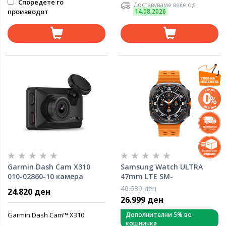
Споредете го
Доставуваме веќе од
производот
14.08.2026
Garmin Dash Cam X310
Samsung Watch ULTRA
010-02860-10 камера
47mm LTE SM-
L705FZA2EUC Titanium
40.639 ден
24.820 ден
Grey
26.999 ден
Garmin Dash Cam™ X310
Дополнителни 5% во
кошничка