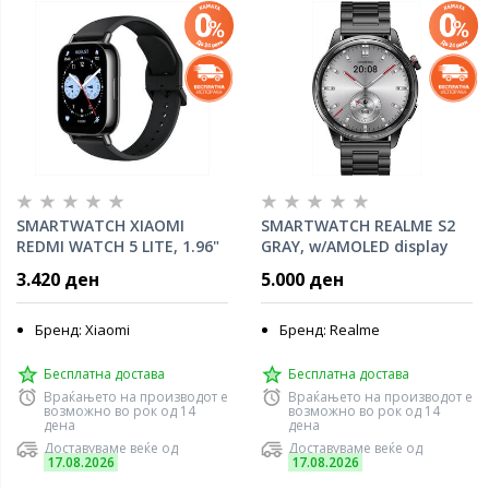
SMARTWATCH XIAOMI
SMARTWATCH REALME S2
REDMI WATCH 5 LITE, 1.96"
GRAY, w/AMOLED display
AMOLED display (150+
1.43",IP68
3.420 ден
5.000 ден
sports modes) BLACK
Бренд: Xiaomi
Бренд: Realme
Бесплатна достава
Бесплатна достава
Враќањето на производот е
Враќањето на производот е
возможно во рок од 14
возможно во рок од 14
дена
дена
Доставуваме веќе од
Доставуваме веќе од
17.08.2026
17.08.2026