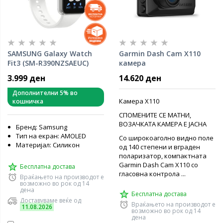
SAMSUNG Galaxy Watch
Garmin Dash Cam X110
Fit3 (SM-R390NZSAEUC)
камера
Silver
3.999 ден
14.620 ден
Дополнителни 5% во
Камера X110
кошничка
СПОМЕНИТЕ СЕ МАТНИ,
ВОЗАЧКАТА КАМЕРА Е ЈАСНА
Бренд: Samsung
Тип на екран: AMOLED
Со широкоаголно видно поле
Материјал: Силикон
од 140 степени и вграден
поларизатор, компактната
Garmin Dash Cam X110 со
Бесплатна достава
гласовна контрола ...
Враќањето на производот е
возможно во рок од 14
дена
Бесплатна достава
Доставуваме веќе од
Враќањето на производот е
11.08.2026
возможно во рок од 14
дена