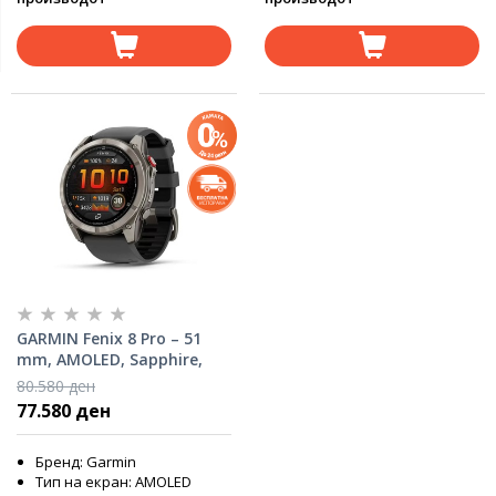
GARMIN Fenix 8 Pro – 51
mm, AMOLED, Sapphire,
Titanium, Graphite/Black
80.580 ден
Silicone Band, 010-03199-11
77.580 ден
Бренд: Garmin
Тип на екран: AMOLED