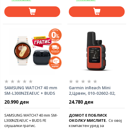
SAMSUNG WATCH7 40 mm
Garmin inReach Mini
SM-L300NZEAEUC + BUDS
2,Црвен, 010-02602-02,
FE слушалки гратис
уред за сателитска
20.990 ден
24.780 ден
комуникација
SAMSUNG WATCH7 40 mm SM-
ДОМОТ Е ПОБЛИСК
L300NZEAEUC + BUDS FE
ОКОЛКУ МИСЛИТЕ.
Со овој
слушалки гратис.
компактен уред за