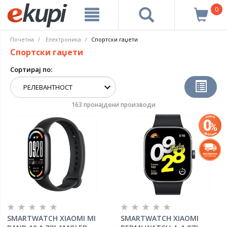
0
Почетна
Електроника
Спортски гаџети
Спортски гаџети
Сортирај по:
163 пронајдени производи
SMARTWATCH XIAOMI MI
SMARTWATCH XIAOMI