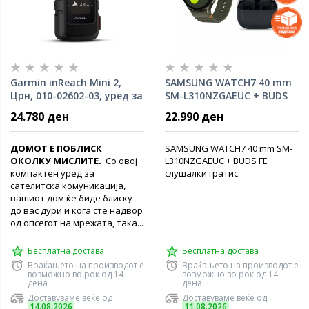
Garmin inReach Mini 2,
SAMSUNG WATCH7 40 mm
Црн, 010-02602-03, уред за
SM-L310NZGAEUC + BUDS
сателитска комуникација
FE слушалки гратис
24.780 ден
22.990 ден
ДОМОТ Е ПОБЛИСК
SAMSUNG WATCH7 40 mm SM-
ОКОЛКУ МИСЛИТЕ.
Со овој
L310NZGAEUC + BUDS FE
компактен уред за
слушалки гратис.
сателитска комуникација,
вашиот дом ќе биде блиску
до вас дури и кога сте надвор
од опсегот на мрежата, така...
Бесплатна достава
Бесплатна достава
Враќањето на производот е
Враќањето на производот е
возможно во рок од 14
возможно во рок од 14
дена
дена
Доставуваме веќе од
Доставуваме веќе од
14.08.2026
11.08.2026