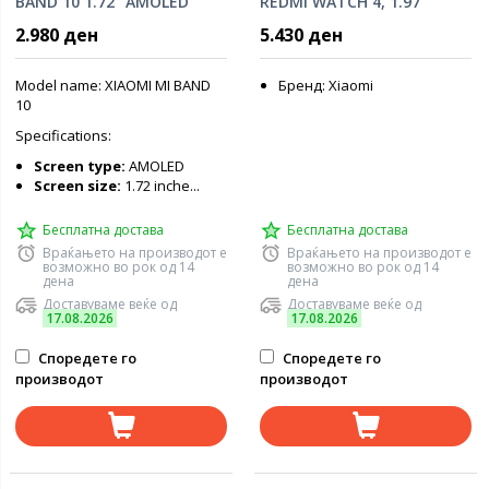
BAND 10 1.72" AMOLED
REDMI WATCH 4, 1.97"
60hz, MIDNIGHT BLACK
AMOLED display (150+
2.980 ден
5.430 ден
sports modes) OBSIDIAN
BLACK
Model name: XIAOMI MI BAND
Бренд: Xiaomi
10
Specifications:
Screen type:
AMOLED
Screen size:
1.72 inche...
Бесплатна достава
Бесплатна достава
Враќањето на производот е
Враќањето на производот е
возможно во рок од 14
возможно во рок од 14
дена
дена
Доставуваме веќе од
Доставуваме веќе од
17.08.2026
17.08.2026
Споредете го
Споредете го
производот
производот