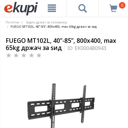
0
Почетна
Ѕиден држач за телевизор
FUEGO MT102L, 40”-85”, 800x400, max 65kg држач за ѕид
FUEGO MT102L, 40”-85”, 800x400, max
65kg држач за ѕид
ID
EK000480943