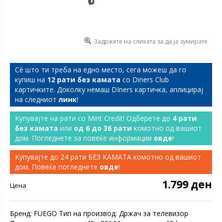
Задржете на сликата за да ја зумирате
Сѐ што ти треба на едно место, сега можеш да го
купиш на
12 рати без камата
со Diners Club
картичките. Доколку немаш DIners картичка, аплицирај
на следниот
линк
!
Купувајте на рати со Mint Credit! Одберете до
4 рати
без камата
или
од 6 до 36 рати
комотно од вашиот
дом. Погледнете за повеќе информации
овде
!
Купувајте до 24 рати БЕЗ КАМАТА комотно од вашиот
дом. Повеќе погледнете
овде
!
1.799 ден
Цена
Бренд: FUEGO Тип на производ: Држач за телевизор