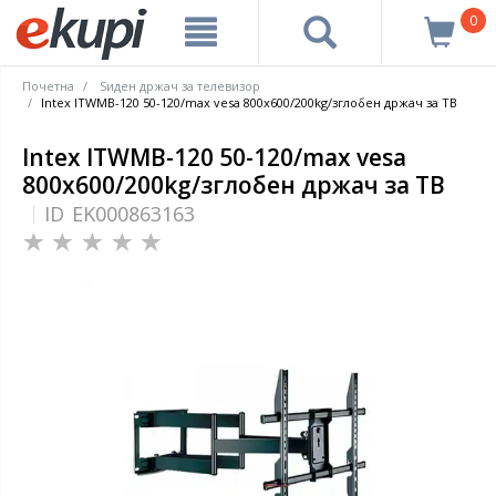
0
Почетна
Ѕиден држач за телевизор
Intex ITWMB-120 50-120/max vesa 800x600/200kg/зглобен држач за ТВ
Intex ITWMB-120 50-120/max vesa
800x600/200kg/зглобен држач за ТВ
ID
EK000863163