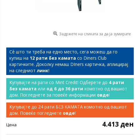
Задржете на сликата за да ја зумирате
Сѐ што ти треба на едно место, сега можеш да го
купиш на
12 рати без камата
со Diners Club
картичките. Доколку немаш DIners картичка, аплицирај
на следниот
линк
!
Купувајте на рати со Mint Credit! Одберете до
4 рати
без камата
или
од 6 до 36 рати
комотно од вашиот
дом. Погледнете за повеќе информации
овде
!
Купувајте до 24 рати БЕЗ КАМАТА комотно од вашиот
дом. Повеќе погледнете
овде
!
4.413 ден
Цена