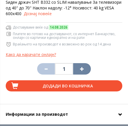
Ѕиден држач SHT B332 со SLIM навалување За телевизори
од 40" до 70" Наклон надолу: -12° Носивост: 40 kg VESA
600x400
Дознај повеќе
Доставуваме веќе од
14.08.2026
Платете во готово на доставувачот, со интернет банкарство,
онлајн со картички еднократно и на рати
Враќањето на производот е возможно во рок од 14 дена
Како да нарачате онлајн?
ДОДАДИ ВО КОШНИЧКА
Информации за производот