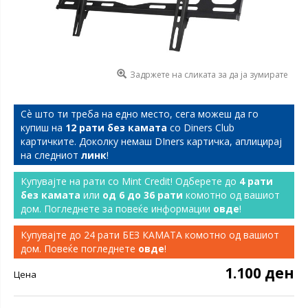
Задржете на сликата за да ја зумирате
Сѐ што ти треба на едно место, сега можеш да го
купиш на
12 рати без камата
со Diners Club
картичките. Доколку немаш DIners картичка, аплицирај
на следниот
линк
!
Купувајте на рати со Mint Credit! Одберете до
4 рати
без камата
или
од 6 до 36 рати
комотно од вашиот
дом. Погледнете за повеќе информации
овде
!
Купувајте до 24 рати БЕЗ КАМАТА комотно од вашиот
дом. Повеќе погледнете
овде
!
1.100 ден
Цена