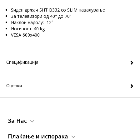
Ѕиден држач SHT B332 со SLIM навалување
За телевизори од 40" до 70"
Наклон надолу: -12°
Носивост: 40 kg
VESA 600x400
Спецификација
Оценки
За Нас
Плаќање и испорака