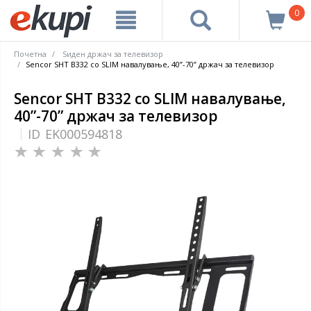
0
Почетна
Ѕиден држач за телевизор
Sencor SHT B332 со SLIM навалување, 40”-70” држач за телевизор
Sencor SHT B332 со SLIM навалување,
40”-70” држач за телевизор
ID
EK000594818