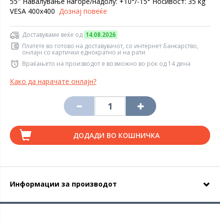
55" Навалување нагоре/надолу: +10°/-15° Носивост: 35 kg
VESA 400x400
Дознај повеќе
Доставуваме веќе од
14.08.2026
Платете во готово на доставувачот, со интернет банкарство,
онлајн со картички еднократно и на рати
Враќањето на производот е возможно во рок од 14 дена
Како да нарачате онлајн?
ДОДАДИ ВО КОШНИЧКА
Информации за производот