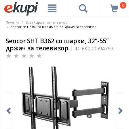
0
Почетна
Ѕиден држач за телевизор
Sencor SHT B362 со шарки, 32”-55” држач за телевизор
Sencor SHT B362 со шарки, 32”-55”
држач за телевизор
ID
EK000594793