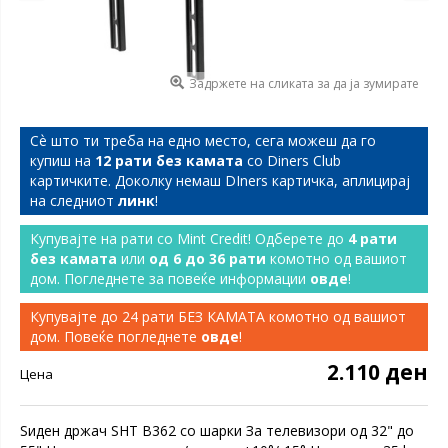
Задржете на сликата за да ја зумирате
Сѐ што ти треба на едно место, сега можеш да го
купиш на
12 рати без камата
со Diners Club
картичките. Доколку немаш DIners картичка, аплицирај
на следниот
линк
!
Купувајте на рати со Mint Credit! Одберете до
4 рати
без камата
или
од 6 до 36 рати
комотно од вашиот
дом. Погледнете за повеќе информации
овде
!
Купувајте до 24 рати БЕЗ КАМАТА комотно од вашиот
дом. Повеќе погледнете
овде
!
2.110 ден
Цена
Ѕиден држач SHT B362 со шарки За телевизори од 32" до