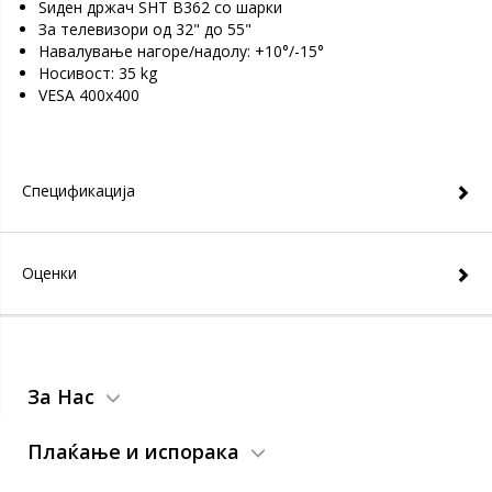
Ѕиден држач SHT B362 со шарки
За телевизори од 32" до 55"
Навалување нагоре/надолу: +10°/-15°
Носивост: 35 kg
VESA 400x400
Спецификација
Оценки
За Нас
Плаќање и испорака