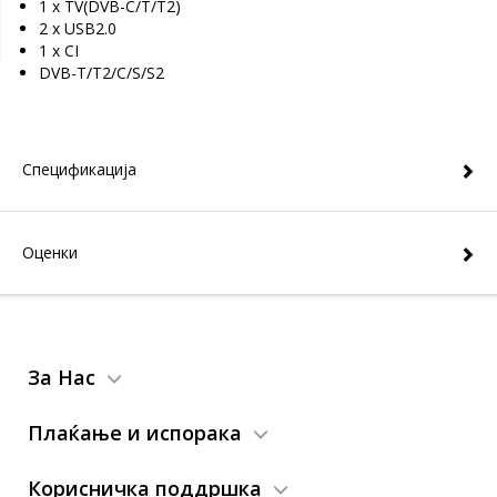
1 x TV(DVB-C/T/T2)
2 x USB2.0
1 x CI
DVB-T/T2/C/S/S2
Спецификација
Оценки
За Нас
Плаќање и испорака
Корисничка поддршка