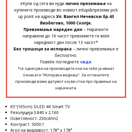
еКупи од сега ви нуди
лично преземање
на
купените производи во новиот eKupi&преземи pick
up point на адреса
Ул. Вангел Нечевски бр.43
Визбегово, 1000 Скопје.
Превземање нареден ден
– Нарачките
направени до 16 часот превземете ги веќе
наредниот ден после 13 часот*
Без трошоци за испорака
– лично превземање е
бесплатно.
Повеќе погледнете
овде
.
*се однесува на производите кои на себе ја имаат
ознаката "Испорака веднаш". За останатите
производи важи датумот кој ви стои про правење на
нарачката.
65"(165cm) DLED 4K Smart TV
Резолуција:3.840 x 2.160
Осветленост: 250cd/m2
Контраст: 5000:1
Агол на видливост: 178° x 178°