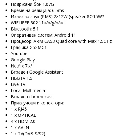
Подржани бои:1.07G
Време на реакција: 6.5ms
Излез за звук (RMS):2×12W (speaker 8Ω15W?
WIFI:IEEE 802.11a/b/g/n/ac
Bluetooth: 5.1
Оперативен систем: Android 11
Процесор: ARM CA53 Quad core with Max 1.5GHz
Графика:G52MC1
Youtube
Google Play
Netflix 7.x*
Вграден Google Assistant
HBBTV 1.5
Live TV
Local Multimedia
Вграден chromecast
Приклучоци и конектори:
1 x RJ45
1 x OPTICAL
4 x HDMI2.0
1 x AV IN
1 x TV(DVB-S/S2)