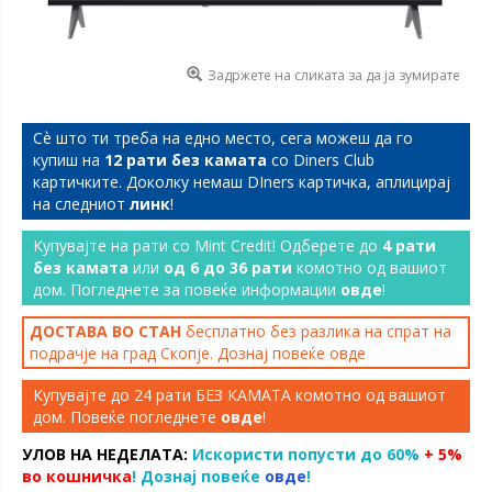
Задржете на сликата за да ја зумирате
Сѐ што ти треба на едно место, сега можеш да го
купиш на
12 рати без камата
со Diners Club
картичките. Доколку немаш DIners картичка, аплицирај
на следниот
линк
!
Купувајте на рати со Mint Credit! Одберете до
4 рати
без камата
или
од 6 до 36 рати
комотно од вашиот
дом. Погледнете за повеќе информации
овде
!
ДОСТАВА ВО СТАН
бесплатно без разлика на спрат на
подрачје на град Скопје. Дознај повеќе
овде
Купувајте до 24 рати БЕЗ КАМАТА комотно од вашиот
дом. Повеќе погледнете
овде
!
УЛОВ НА НЕДЕЛАТА:
Искористи попусти до 60%
+ 5%
во кошничка
! Дознај повеќе
овде
!