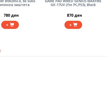
er B0620SC0, 6x šuko
GAME PAD WIRED GENIUS MAXFIRE
апонска заштита
GX-17UV (for PC,PS3), Black
780 ден
870 ден
+
+
и