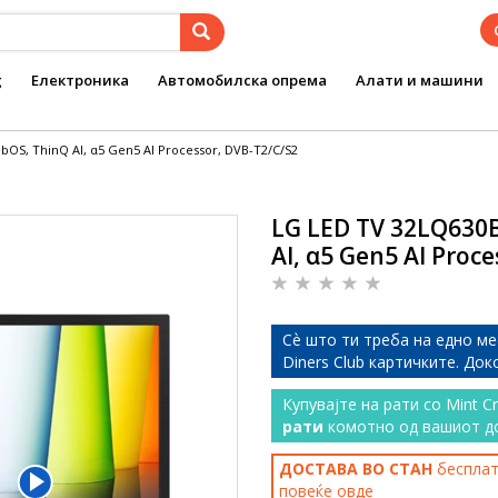
g
Електроника
Автомобилска опрема
Алати и машини
OS, ThinQ AI, α5 Gen5 AI Processor, DVB-T2/C/S2
LG LED TV 32LQ630B
AI, α5 Gen5 AI Proc
Сѐ што ти треба на едно ме
Diners Club картичките. До
Купувајте на рати со Mint C
рати
комотно од вашиот д
ДОСТАВА ВО СТАН
бесплатн
повеќе
овде