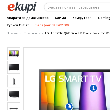
Апарати за домаќинство
Клими
Компјутери
Gamin
Купков Outlet
Телефон: 02 3202 900
Почетна
Tелевизори
LG LED TV 32LQ630B6LA, HD Ready, Smart TV, Web