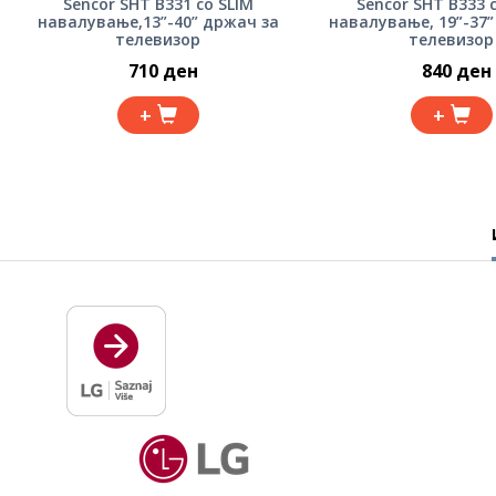
Sencor SHT B331 со SLIM
Sencor SHT B333 
навалување,13”-40” држач за
навалување, 19”-37”
телевизор
телевизор
710 ден
840 ден
+
+