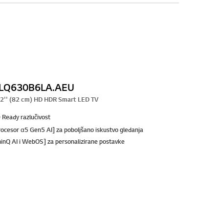
LQ630B6LA.AEU
2'' (82 cm) HD HDR Smart LED TV
 Ready razlučivost
rocesor α5 Gen5 AI] za poboljšano iskustvo gledanja
hinQ AI i WebOS] za personalizirane postavke