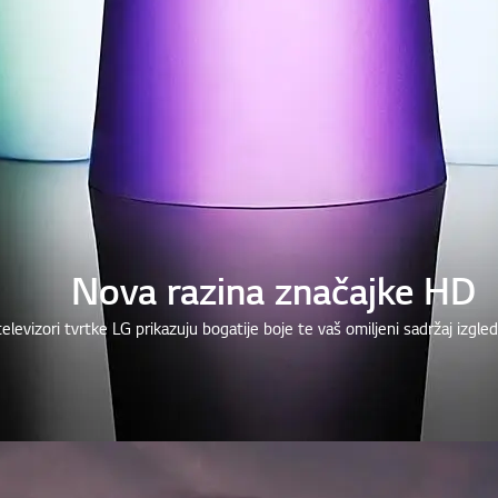
Nova razina značajke HD
levizori tvrtke LG prikazuju bogatije boje te vaš omiljeni sadržaj izgleda 