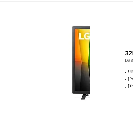
32
LG 3
HD
[P
[T