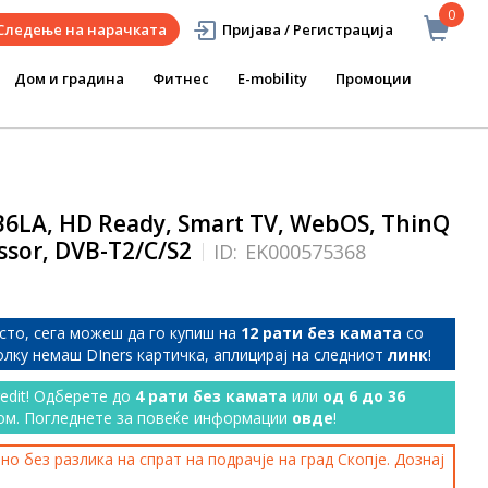
0
Следење на нарачката
Пријава / Регистрација
Дом и градина
Фитнес
E-mobility
Промоции
6LA, HD Ready, Smart TV, WebOS, ThinQ
essor, DVB-T2/C/S2
ID:
EK000575368
сто, сега можеш да го купиш на
12 рати без камата
со
колку немаш DIners картичка, аплицирај на следниот
линк
!
redit! Одберете до
4 рати без камата
или
од 6 до 36
ом. Погледнете за повеќе информации
овде
!
о без разлика на спрат на подрачје на град Скопје. Дознај