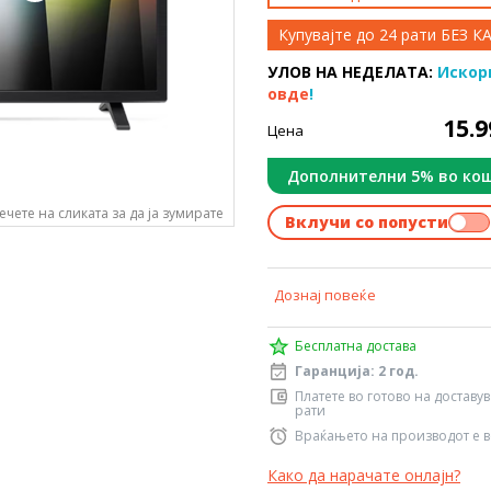
Купувајте до 24 рати БЕЗ 
УЛОВ НА НЕДЕЛАТА:
Искор
овде
!
15.
Цена
Дополнителни 5% во ко
ечете на сликата за да ја зумирате
Вклучи со попусти
Дознај повеќе
Бесплатна достава
Гаранција: 2 год.
Платете во готово на доставу
рати
Враќањето на производот е в
Како да нарачате онлајн?