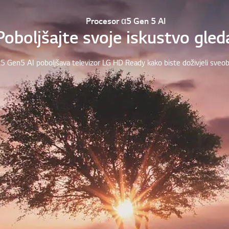
Procesor α5 Gen 5 AI
Poboljšajte svoje iskustvo gled
5 Gen5 AI poboljšava televizor LG HD Ready kako biste doživjeli sveo