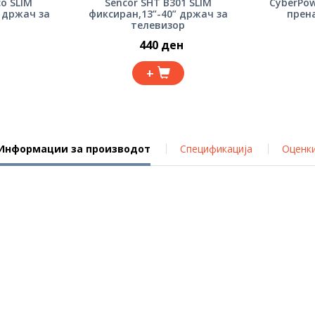
со SLIM
Sencor SHT B301 SLIM
CyberPow
 држач за
фиксиран,13”-40” држач за
прен
телевизор
440 ден
+
Информации за производот
Спецификација
Оценк