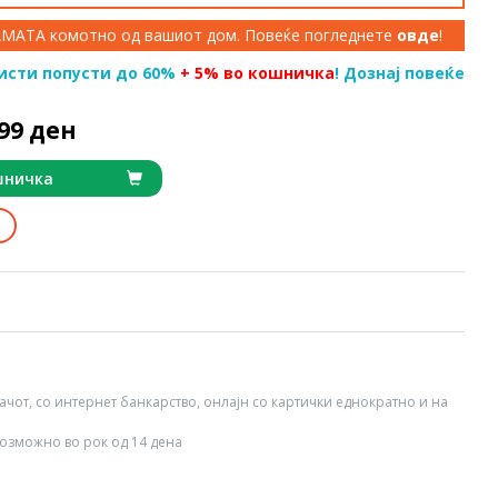
КАМАТА комотно од вашиот дом. Повеќе погледнете
овде
!
исти попусти до 60%
+ 5% во кошничка
! Дознај повеќе
999 ден
шничка
вачот, со интернет банкарство, онлајн со картички еднократно и на
озможно во рок од 14 дена