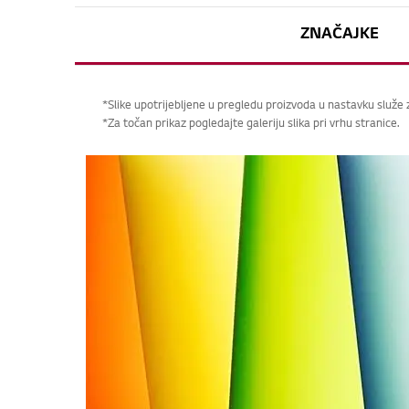
ZNAČAJKE
*Slike upotrijebljene u pregledu proizvoda u nastavku služe
*Za točan prikaz pogledajte galeriju slika pri vrhu stranice.