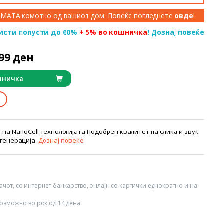
КАМАТА комотно од вашиот дом. Повеќе погледнете
овде
!
исти попусти до 60%
+ 5% во кошничка
! Дознај повеќе
999 ден
шничка
на NanoCell технологијата Подобрен квалитет на слика и звук
а генерација
Дознај повеќе
вачот, со интернет банкарство, онлајн со картички еднократно и на
озможно во рок од 14 дена