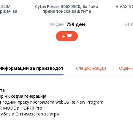
 SLIM
CyberPower B0620SC0, 6x šuko
VIVAX V
држач за
пренапонска заштита
759 ден
780 ден
6.19
+
Информации за производот
Спецификација
Оценк
ата
ор 4K седма генерација
ет години преку програмата webOS Re:New Program
ER MODE и HDR10 Pro
табла и Оптимизатор за игри