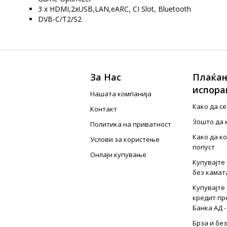
3 x HDMI,2xUSB,LAN,eARC, CI Slot, Bluetooth
DVB-C/T2/S2
За Нас
Плаќањ
испора
Нашата компанија
Како да с
Контакт
Зошто да 
Политика на приватност
Како да к
Услови за користење
попуст
Онлајн купување
Купувајте 
без камат
Купувајте 
кредит пр
Банка АД -
Брза и бе