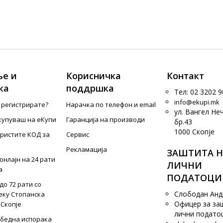
е и
Корисничка
Контакт
ка
поддршка
Тел: 02 3202 9
info@ekupi.mk
е регистрирате?
Нарачка по телефон и еmail
ул. Вангел Не
купуваш на еКупи
Гаранција на производи
бр.43
1000 Скопје
ористите КОД за
Сервис
Рекламација
ЗАШТИТА Н
онлајн на 24 рати
ЛИЧНИ
а
ПОДАТОЦИ
до 72 рати со
Слободан Ан
еку Стопанска
Офицер за за
 Скопје
лични подато
збедна испорака