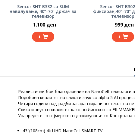
Sencor SHT B332 со SLIM
Sencor SHT B302
навалување, 40”-70” држач за
фиксиран,40”-70” 
телевизор
телевизор
1.100 ден
999 ден
+
+
Реалистични бои благодарение на NanoCell технологиј
Подобрен квалитет на слика и звук со alpha 5 AI процес
Четири години надградби загарантирани во текот на п
Слика и звук со квалитет како во биоскоп со FILMMAK
Унапредете го гејмерското доживување со Контролна 
43"(108cm) 4k UHD NanoCell SMART TV