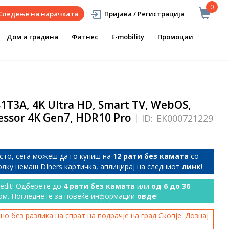
0
Следење на нарачката
Пријава / Регистрација
Дом и градина
Фитнес
E-mobility
Промоции
T3A, 4K Ultra HD, Smart TV, WebOS,
cessor 4K Gen7, HDR10 Pro
ID:
EK000721229
сто, сега можеш да го купиш на
12 рати без камата
со
колку немаш DIners картичка, аплицирај на следниот
линк
!
redit! Одберете до
4 рати без камата
или
од 6 до 36
ом. Погледнете за повеќе информации
овде
!
о без разлика на спрат на подрачје на град Скопје. Дознај