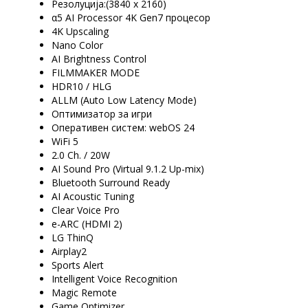
Резолуција:(3840 x 2160)
α5 AI Processor 4K Gen7 процесор
4K Upscaling
Nano Color
AI Brightness Control
FILMMAKER MODE
HDR10 / HLG
ALLM (Auto Low Latency Mode)
Оптимизатор за игри
Оперативен систем: webOS 24
WiFi 5
2.0 Ch. / 20W
AI Sound Pro (Virtual 9.1.2 Up-mix)
Bluetooth Surround Ready
AI Acoustic Tuning
Clear Voice Pro
e-ARC (HDMI 2)
LG ThinQ
Airplay2
Sports Alert
Intelligent Voice Recognition
Magic Remote
Game Optimizer