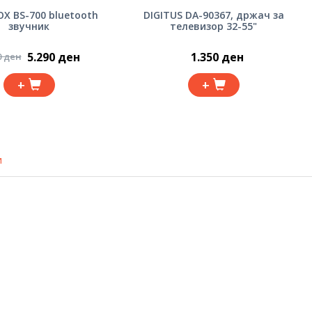
OX BS-700 bluetooth
DIGITUS DA-90367, држач за
звучник
телевизор 32-55"
5.290 ден
1.350 ден
0 ден
+
+
и