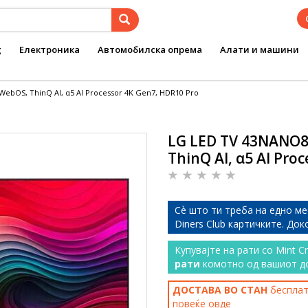
g
Електроника
Автомобилска опрема
Алати и машини
WebOS, ThinQ AI, α5 AI Processor 4K Gen7, HDR10 Pro
LG LED TV 43NANO81
ThinQ AI, α5 AI Pro
Сѐ што ти треба на едно ме
Diners Club картичките. До
Купувајте на рати со Mint C
рати
комотно од вашиот д
ДОСТАВА ВО СТАН
бесплатн
повеќе
овде