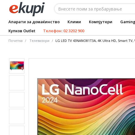
Апарати за домаќинство
Клими
Компјутери
Gamin
Купков Outlet
Телефон: 02 3202 900
Почетна
Tелевизори
LG LED TV 43NANO81T3A, 4K Ultra HD, Smart TV, 