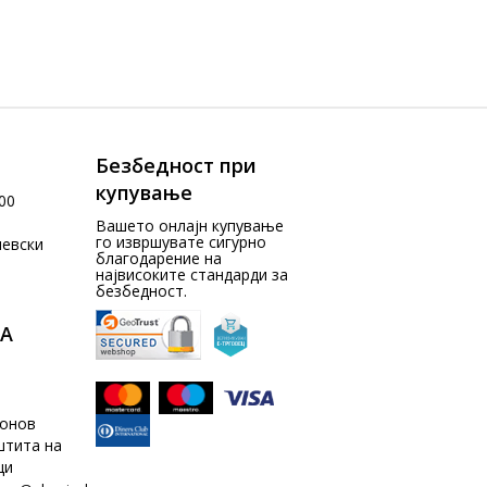
Безбедност при
купување
00
Вашето онлајн купување
го извршувате сигурно
чевски
благодарение на
највисоките стандарди за
безбедност.
А
донов
штита на
ци