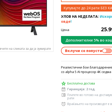
Купувајте до 24 рати БЕЗ 
УЛОВ НА НЕДЕЛАТА:
Искор
овде
!
25.
Цена
Дополнителни 5% во ко
ечете на сликата за да ја зумирате
Вклучи со попусти
Реалистични бои благодарение 
со alpha 5 AI процесор 4K седм
Бесплатна достава
Гаранција: 2 год.
Платете во готово на доставу
рати
Враќањето на производот е в