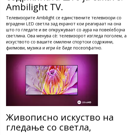
Ambilight TV.
Телевизорите Ambilight се единствените телевизори со
вградени LED светла зад екранот кои реагираат на она
што го гледате и ве опкружуваат со аура на повеќебојна
светлина. Ова менува сè: телевизорот изгледа поголем, а
искуството со вашите омилени спортски содржини,
филмови, музика и игри ќе биде посеопфатно.
Живописно искуство на
гледање со светла,