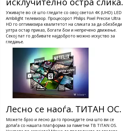
исклучително остра слика.
Уживајте во сè што гледате со овој светол 4K (UHD) LED
Ambilight телевизор. Процесорот Philips Pixel Precise Ultra
HD го оптимизира квалитетот на сликата за да обезбеди
ултра остар приказ, богати бои и непречено движење.
Секој пат го добивате најдоброто можно искуство за
гледање.
Лесно се наоѓа. ТИТАН ОС.
Можете брзо и лесно да го пронајдете она што ви се
допаѓа со нашата платформа за паметни ТВ TITAN OS.