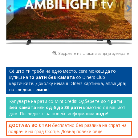
Задржете на сликата за да ја зумирате
Сѐ што ти треба на едно место, сега можеш да го
купиш на
12 рати без камата
со Diners Club
картичките. Доколку немаш DIners картичка, аплицирај
на следниот
линк
!
Купувајте на рати со Mint Credit! Одберете до
4 рати
без камата
или
од 6 до 36 рати
комотно од вашиот
дом. Погледнете за повеќе информации
овде
!
ДОСТАВА ВО СТАН
бесплатно без разлика на спрат на
подрачје на град Скопје. Дознај повеќе
овде