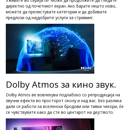
Уживате во серијата? Може да продолжите да гледате
директно од почетниот екран. Ако барате нешто ново,
можете да прелистувате категории и да добивате
предлози од најдобрите услуги за стриминг.
Dolby Atmos за кино звук.
Dolby Atmos ве вовлекува подлабоко со репродукција на
звучни ефекти во просторот околу и над вас. Без разлика
дали се работи за вселенски бродови или тивки чекори, ќе
се чувствувате како да сте во центарот на дејството.