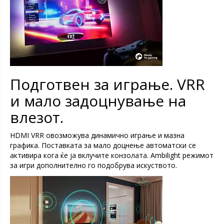
Подготвен за играње. VRR
и мало задоцнување на
влезот.
HDMI VRR овозможува динамично играње и мазна
графика. Поставката за мало доцнење автоматски се
активира кога ќе ја вклучите конзолата. Ambilight режимот
за игри дополнително го подобрува искуството.