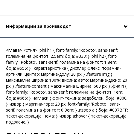
Информации за производот
<глава>
<стил> .phil h1 { font-family: 'Roboto', sans-serif;
големина на фонтот: 2,5em; боја: #333; } .phil h2 { font-
family: 'Roboto', sans-serif; големина на фонтот: 1,8em;
боја: #555; } . карактеристика { дисплеј: флекс; порамни-
артикли: центар; маргина-долу: 20 px; } .feature img {
максимална ширина: 100%; висина: авто; маргина-десно: 20
px; } .feature-content { максимална ширина: 600 px; } .фил п {
font-family: 'Roboto', sans-serif; големина на фонтот: 1em;
боја: #666; } .нагласи { фонт-тежина: задебелен; боја: #000;
} .извор { маргина-горе: 20 px; font-family: 'Roboto', sans-
serif; големина на фонтот: 0,9em; } .извор a { боја: #007BFF;
текст-декорација: нема; } .извор a:hover { текст-декорација:
подвлече; }