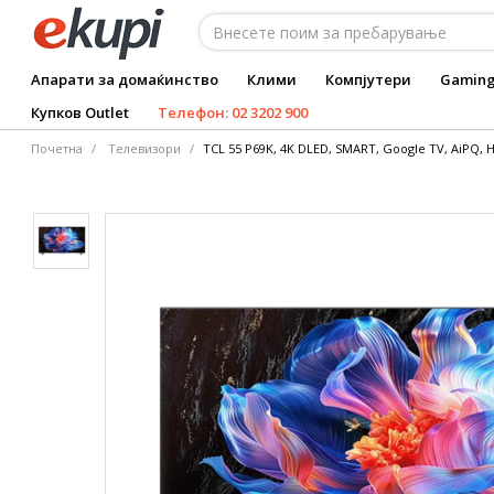
Апарати за домаќинство
Клими
Компјутери
Gamin
Купков Outlet
Телефон: 02 3202 900
Почетна
Tелевизори
TCL 55 P69K, 4K DLED, SMART, Google TV, AiPQ, 