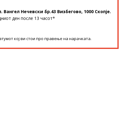
л. Вангел Нечевски бр.43 Визбегово, 1000 Скопје.
дниот ден после 13 часот*
атумот кој ви стои про правење на нарачката.