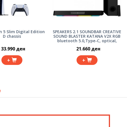
n 5 Slim Digital Edition
SPEAKERS 2.1 SOUNDBAR CREATIVE
D chassis
SOUND BLASTER KATANA V2X RGB
bluetooth 5.0,Type-C, optical,
HDMI, SXFI, (180W) 51MF8470AA000
33.990 ден
21.660 ден
+
+
и