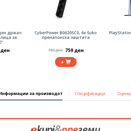
оден држач
CyberPower B0620SC0, 6x šuko
PlayStatio
олица за
пренапонска заштита
0"
 ден
759 ден
780 ден
+
Информации за производот
Спецификација
Оценк