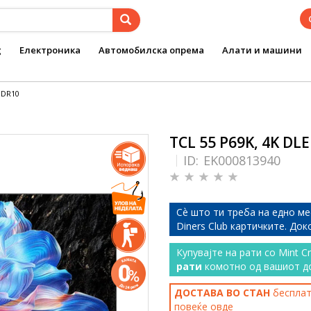
g
Електроника
Автомобилска опрема
Алати и машини
HDR10
TCL 55 P69K, 4K DL
ID:
EK000813940
Сѐ што ти треба на едно ме
Diners Club картичките. До
Купувајте на рати со Mint C
рати
комотно од вашиот д
ДОСТАВА ВО СТАН
бесплатн
повеќе
овде