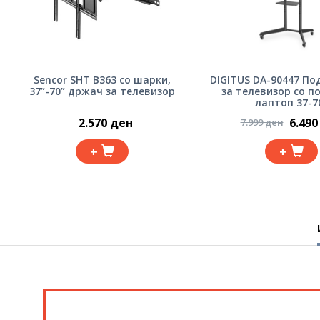
Sencor SHT B363 со шарки,
DIGITUS DA-90447 П
37”-70” држач за телевизор
за телевизор со п
лаптоп 37-7
2.570 ден
6.490
7.999 ден
+
+