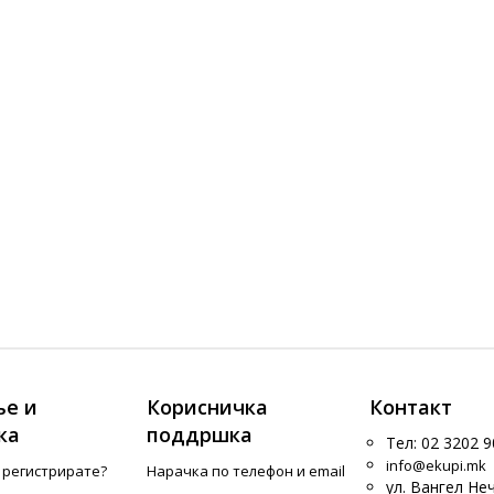
е и
Корисничка
Контакт
ка
поддршка
Тел: 02 3202 9
info@ekupi.mk
е регистрирате?
Нарачка по телефон и еmail
ул. Вангел Не