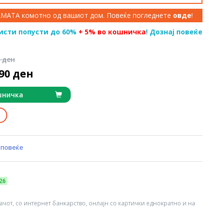
КАМАТА комотно од вашиот дом. Повеќе погледнете
овде
!
исти попусти до 60%
+ 5% во кошничка
! Дознај повеќе
9 ден
490 ден
шничка
 повеќе
26
вачот, со интернет банкарство, онлајн со картички еднократно и на