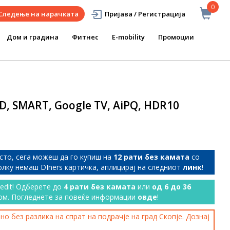
0
Следење на нарачката
Пријава / Регистрација
Дом и градина
Фитнес
E-mobility
Промоции
ED, SMART, Google TV, AiPQ, HDR10
сто, сега можеш да го купиш на
12 рати без камата
со
колку немаш DIners картичка, аплицирај на следниот
линк
!
redit! Одберете до
4 рати без камата
или
од 6 до 36
ом. Погледнете за повеќе информации
овде
!
о без разлика на спрат на подрачје на град Скопје. Дознај