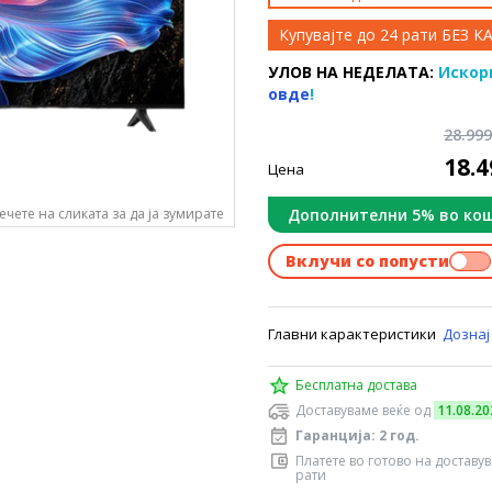
Купувајте до 24 рати БЕЗ 
УЛОВ НА НЕДЕЛАТА:
Искор
овде
!
28.99
18.
Цена
Дополнителни 5% во ко
ечете на сликата за да ја зумирате
Вклучи со попусти
Главни карактеристики
Дознај
Бесплатна достава
Доставуваме веќе од
11.08.20
Гаранција: 2 год.
Платете во готово на доставу
рати