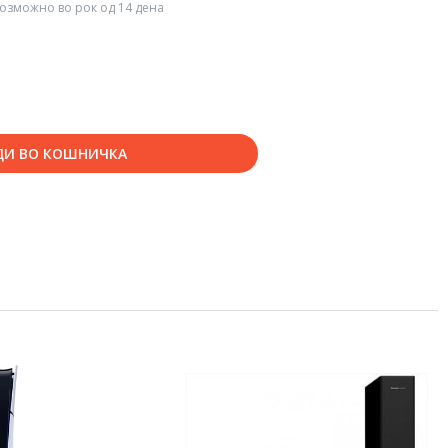
озможно во рок од 14 дена
ДИ ВО КОШНИЧКА