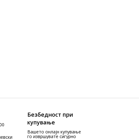
Безбедност при
купување
00
Вашето онлајн купување
го извршувате сигурно
чевски