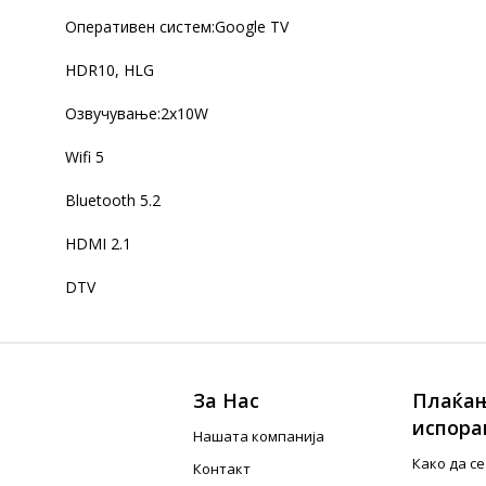
Оперативен систем:Google TV
HDR10, HLG
Озвучување:2x10W
Wifi 5
Bluetooth 5.2
HDMI 2.1
DTV
За Нас
Плаќањ
испора
Нашата компанија
Како да с
Контакт