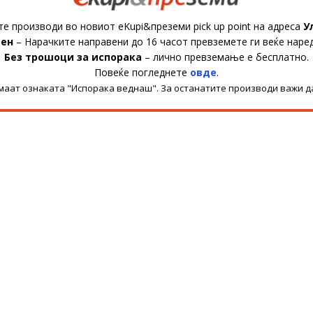
те производи во новиот eKupi&преземи pick up point на адреса
У
ден
– Нарачките направени до 16 часот превземете ги веќе наре
Без трошоци за испорака
– лично превземање е бесплатно.
Повеќе погледнете
овде
.
имаат ознаката "Испорака веднаш". За останатите производи важи д