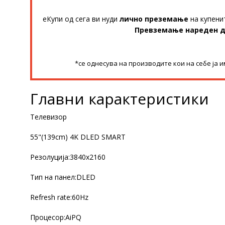
еКупи од сега ви нуди
лично преземање
на купени
Превземање нареден 
*се однесува на производите кои на себе ја 
Главни карактеристики
Телевизор
55"(139cm) 4K DLED SMART
Резолуција:3840x2160
Тип на панел:DLED
Refresh rate:60Hz
Процесор:AiPQ