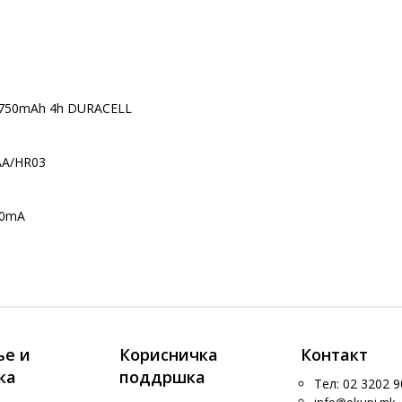
 750mAh 4h DURACELL
AAA/HR03
80mA
е и
Корисничка
Контакт
ка
поддршка
Тел: 02 3202 9