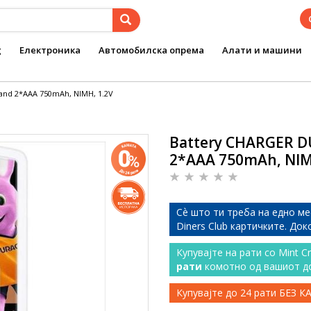
g
Електроника
Автомобилска опрема
Алати и машини
nd 2*AAA 750mAh, NIMH, 1.2V
Battery CHARGER D
2*AAA 750mAh, NIM
Сѐ што ти треба на едно ме
Diners Club картичките. До
Купувајте на рати со Mint C
рати
комотно од вашиот д
Купувајте до 24 рати БЕЗ 