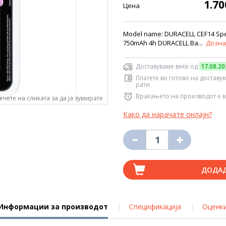
1.7
Цена
Model name: DURACELL CEF14 Spec
750mAh 4h DURACELL Ba...
Дозна
Доставуваме веќе од
17.08.20
Платете во готово на доставу
рати
Враќањето на производот е в
ечете на сликата за да ја зумирате
Како да нарачате онлајн?
ДОДА
Информации за производот
Спецификација
Оценк