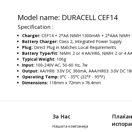
Model name: DURACELL CEF14
Specification :
Charger:
CEF14 + 2*AA NiMH 1300mAh + 2*AAA NiMH
Battery Charger:
Class 2, Integrated Power Supply
Plug:
Direct Plug in Matches Local Requirements
Battery Type/Fit:
NiMH: 2 or 4 AA/HR6, NiMH: 2 or 4 
Typical Weight:
106g
Input:
100-240V AC, 50-60 Hz, 7w
Output:
AA/HR6: 3.0V DC 360mA, AAA/HR03: 3.0V DC 1
Operating Temp:
0°C - 35°C (32°F - 95°F)
Dimensions:
118mm x 72mm x 76.4mm
За Нас
Плаќањ
испора
Нашата компанија