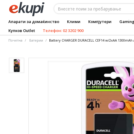
Апарати за домаќинство
Клими
Компјутери
Gamin
Купков Outlet
Телефон: 02 3202 900
Почетна
Батерии
Battery CHARGER DURACELL CEF14 w/2xAA 1300mAh a