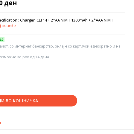
00 ден
ification : Charger: CEF14 + 2*AA NiMH 1300mAh + 2*AAA NiMH
ј повеќе
26
вачот, со интернет банкарство, онлајн со картички еднократно и на
озможно во рок од 14 дена
ДИ ВО КОШНИЧКА
и