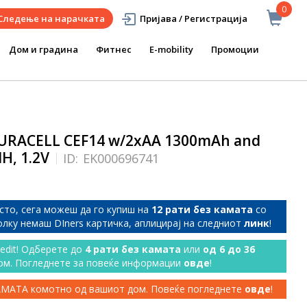
0
Следење на нарачката
Пријава / Регистрација
Дом и градина
Фитнес
E-mobility
Промоции
URACELL CEF14 w/2xAA 1300mAh and
H, 1.2V
ID:
EK000696741
сто, сега можеш да го купиш на
12 рати без камата
со
колку немаш DIners картичка, аплицирај на следниот
линк
!
redit! Одберете до
4 рати без камата
или
од 6 до 36
ом. Погледнете за повеќе информации
овде
!
КАМАТА комотно од вашиот дом. Повеќе погледнете
овде
!