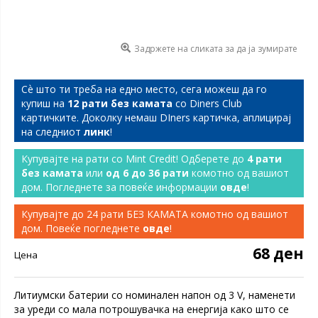
Задржете на сликата за да ја зумирате
Сѐ што ти треба на едно место, сега можеш да го
купиш на
12 рати без камата
со Diners Club
картичките. Доколку немаш DIners картичка, аплицирај
на следниот
линк
!
Купувајте на рати со Mint Credit! Одберете до
4 рати
без камата
или
од 6 до 36 рати
комотно од вашиот
дом. Погледнете за повеќе информации
овде
!
Купувајте до 24 рати БЕЗ КАМАТА комотно од вашиот
дом. Повеќе погледнете
овде
!
68 ден
Цена
Литиумски батерии со номинален напон од 3 V, наменети
за уреди со мала потрошувачка на енергија како што се