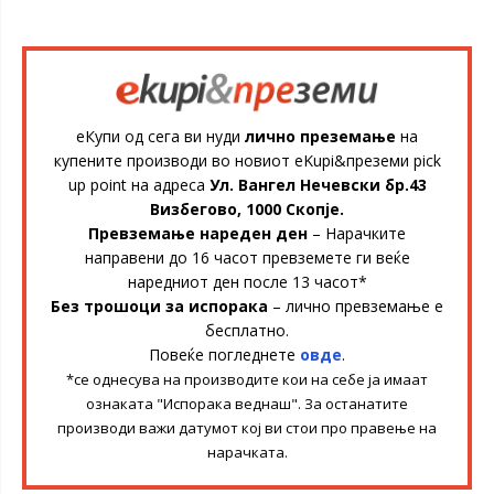
еКупи од сега ви нуди
лично преземање
на
купените производи во новиот eKupi&преземи pick
up point на адреса
Ул. Вангел Нечевски бр.43
Визбегово, 1000 Скопје.
Превземање нареден ден
– Нарачките
направени до 16 часот превземете ги веќе
наредниот ден после 13 часот*
Без трошоци за испорака
– лично превземање е
бесплатно.
Повеќе погледнете
овде
.
*се однесува на производите кои на себе ја имаат
ознаката "Испорака веднаш". За останатите
производи важи датумот кој ви стои про правење на
нарачката.