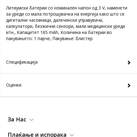
Литиумски батерии со номинален напон од 3 V, наменети
за уреди со мала потрошувачка на енергија како што се
дигитални часовници, далечински управувачи,
калкулатори, безжични сензори, мали медицински уреди
итн., Капацитет 165 mAh, Количина на батерии во
пакувањето: 1 парче, Пакување: блистер
Спецификација
Оценки
За Нас
Плаќање и испорака