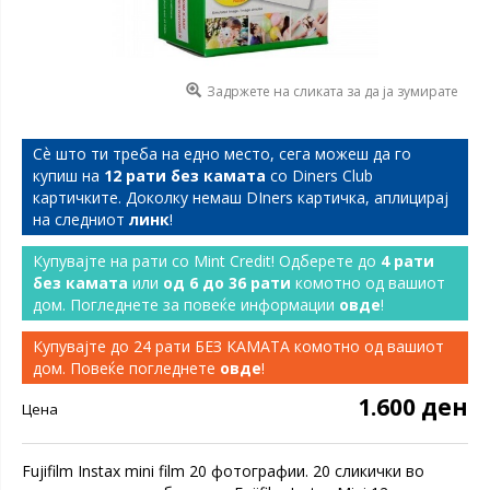
Задржете на сликата за да ја зумирате
Сѐ што ти треба на едно место, сега можеш да го
купиш на
12 рати без камата
со Diners Club
картичките. Доколку немаш DIners картичка, аплицирај
на следниот
линк
!
Купувајте на рати со Mint Credit! Одберете до
4 рати
без камата
или
од 6 до 36 рати
комотно од вашиот
дом. Погледнете за повеќе информации
овде
!
Купувајте до 24 рати БЕЗ КАМАТА комотно од вашиот
дом. Повеќе погледнете
овде
!
1.600 ден
Цена
Fujifilm Instax mini film 20 фотографии. 20 сликички во