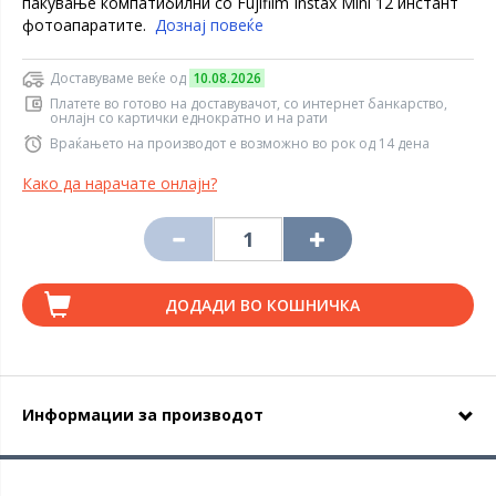
пакување компатибилни со Fujifilm Instax Mini 12 инстант
фотоапаратите.
Дознај повеќе
Доставуваме веќе од
10.08.2026
Платете во готово на доставувачот, со интернет банкарство,
онлајн со картички еднократно и на рати
Враќањето на производот е возможно во рок од 14 дена
Како да нарачате онлајн?
ДОДАДИ ВО КОШНИЧКА
Информации за производот