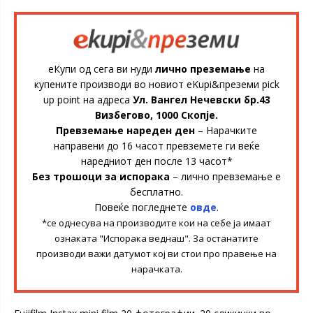
еКупи од сега ви нуди
лично преземање
на
купените производи во новиот eKupi&преземи pick
up point на адреса
Ул. Вангел Нечевски бр.43
Визбегово, 1000 Скопје.
Превземање нареден ден
– Нарачките
направени до 16 часот превземете ги веќе
наредниот ден после 13 часот*
Без трошоци за испорака
– лично превземање е
бесплатно.
Повеќе погледнете
овде
.
*се однесува на производите кои на себе ја имаат
ознаката "Испорака веднаш". За останатите
производи важи датумот кој ви стои про правење на
нарачката.