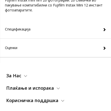
Fujifilm Instax mini film 20 фотографии. 20 сликички во
пакување компатибилни со Fujifilm Instax Mini 12 инстант
фотоапаратите.
Спецификација
Оценки
За Нас
Плаќање и испорака
Корисничка поддршка