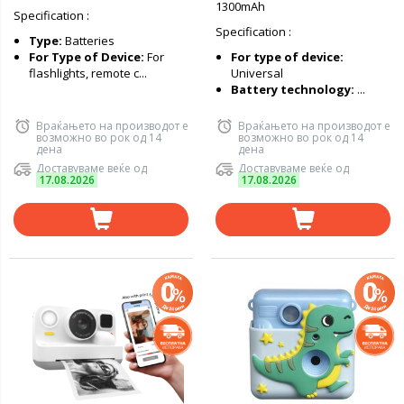
1300mAh
Specification :
Specification :
Type:
Batteries
For Type of Device:
For
For type of device:
flashlights, remote c...
Universal
Battery technology:
...
Враќањето на производот е
Враќањето на производот е
возможно во рок од 14
возможно во рок од 14
дена
дена
Доставуваме веќе од
Доставуваме веќе од
17.08.2026
17.08.2026