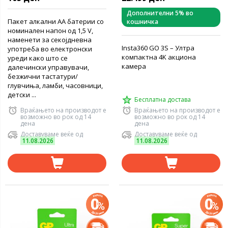
Дополнителни 5% во
Пакет алкални AA батерии со
кошничка
номинален напон од 1,5 V,
наменети за секојдневна
Insta360 GO 3S – Ултра
употреба во електронски
компактна 4K акциона
уреди како што се
камера
далечински управувачи,
безжични тастатури/
глувчиња, ламби, часовници,
детски ...
Бесплатна достава
Враќањето на производот е
Враќањето на производот е
возможно во рок од 14
возможно во рок од 14
дена
дена
Доставуваме веќе од
Доставуваме веќе од
11.08.2026
11.08.2026