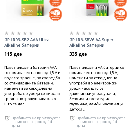
GP LR03-SB2 AAA Ultra
GP LR6-SBV6 AA Super
Alkaline батерии
Alkaline батерии
115 ден
335 ден
Пакет алкални батерии AAA
Пакет алкални AA батерии со
со номинален напон од 1,5 V и
номинален напон од 1,5 V,
подолго траење, во споредба
наменети за секојдневна
со стандардните батерии,
употреба во електронски
наменети за секојдневна
уреди како што се
употреба во уреди со ниска и
далечински управувачи,
средна потрошувачка како
безжични тастатури/
што се дал...
глувчиња, ламби, часовници,
детски ...
Враќањето на производот е
Враќањето на производот е
возможно во рок од 14
возможно во рок од 14
дена
дена