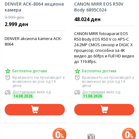
DENVER ACK-8064 акциона
CANON MIRR EOS R50V
камера
Body 6895C024
фотоапарат
3.999 ден
48.024 ден
2.999 ден
CANON MIRR fotoaparat EOS
DENVER akcиona kamera ACK-
R50 Body EOS R50 V со APS-C
8064
24.2MP CMOS сензор и DIGIC X
процесор, способна за 4K
видео до 60fps и Full HD видео
до 119.8fps.
Бесплатна достава
Бесплатна достава
Враќањето на производот е
Враќањето на производот е
возможно во рок од 14
возможно во рок од 14
дена
дена
Доставуваме веќе од
Доставуваме веќе од
14.08.2026
11.08.2026