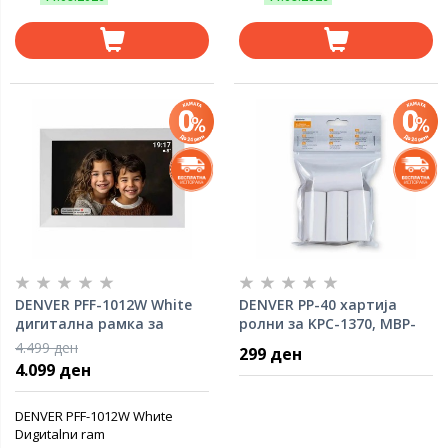
DENVER PFF-1012W White
DENVER PP-40 хартија
дигитална рамка за
ролни за KPC-1370, MBP-
слики
32B
4.499 ден
299 ден
4.099 ден
DENVER PFF-1012W Whиte
Dиgиtalnи ram