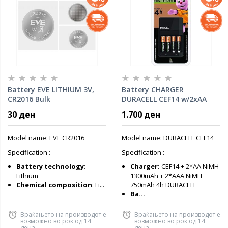
Battery EVE LITHIUM 3V,
Battery CHARGER
CR2016 Bulk
DURACELL CEF14 w/2xAA
1300mAh and 2*AAA
30 ден
1.700 ден
750mAh, NIMH, 1.2V
Model name: EVE CR2016
Model name: DURACELL CEF14
Specification :
Specification :
Battery technology
:
Charger:
CEF14 + 2*AA NiMH
Lithium
1300mAh + 2*AAA NiMH
Chemical composition
: Li...
750mAh 4h DURACELL
Ba...
Враќањето на производот е
Враќањето на производот е
возможно во рок од 14
возможно во рок од 14
дена
дена