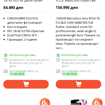
18-45 ISSTM дигитален
F/2.8 3680C005 објектив
фотоапарат
64.490 ден
156.990 ден
CANON MIRR EOS R10
CANON Mirrorless lens RF24-70
дигитален фотоапарат
F/2.8LIS USM 3680C005 Full
Без огледало
frame, standard zoom for
RFS 18-45 ISSTM објектив
professionals, wide-angle to
Dual Pixel CMOS AF II
portrait-length lens. Повеќе за
Гаранција: 2 години
производот на следниот
линк: Повеќе за производот
на с...
Бесплатна достава
Бесплатна достава
Враќањето на производот е
Враќањето на производот е
возможно во рок од 14
возможно во рок од 14
дена
дена
Доставуваме веќе од
Доставуваме веќе од
11.08.2026
11.08.2026