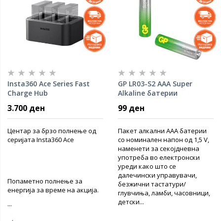
Insta360 Ace Series Fast
GP LR03-S2 AAA Super
Charge Hub
Alkaline батерии
3.700 ден
99 ден
Центар за брзо полнење од
Пакет алкални AAA батерии
серијата Insta360 Ace
со номинален напон од 1,5 V,
наменети за секојдневна
употреба во електронски
уреди како што се
далечински управувачи,
Попаметно полнење за
безжични тастатури/
енергија за време на акција.
глувчиња, ламби, часовници,
детски...
...