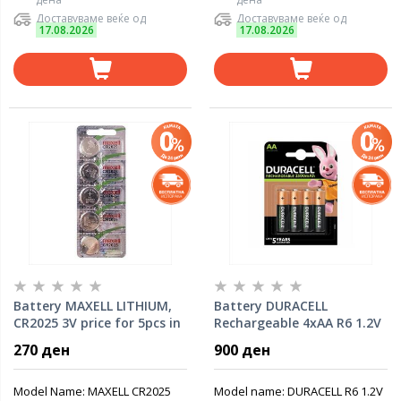
Доставуваме веќе од
Доставуваме веќе од
17.08.2026
17.08.2026
Battery MAXELL LITHIUM,
Battery DURACELL
CR2025 3V price for 5pcs in
Rechargeable 4xAA R6 1.2V
blister
2500mAh NiMH 4pcs pack
270 ден
900 ден
blister
Model Name: MAXELL CR2025
Model name: DURACELL R6 1.2V