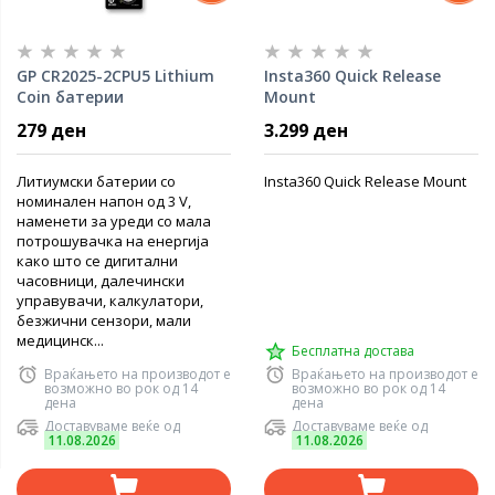
GP CR2025-2CPU5 Lithium
Insta360 Quick Release
Coin батерии
Mount
279 ден
3.299 ден
Литиумски батерии со
Insta360 Quick Release Mount
номинален напон од 3 V,
наменети за уреди со мала
потрошувачка на енергија
како што се дигитални
часовници, далечински
управувачи, калкулатори,
безжични сензори, мали
медицинск...
Бесплатна достава
Враќањето на производот е
Враќањето на производот е
возможно во рок од 14
возможно во рок од 14
дена
дена
Доставуваме веќе од
Доставуваме веќе од
11.08.2026
11.08.2026