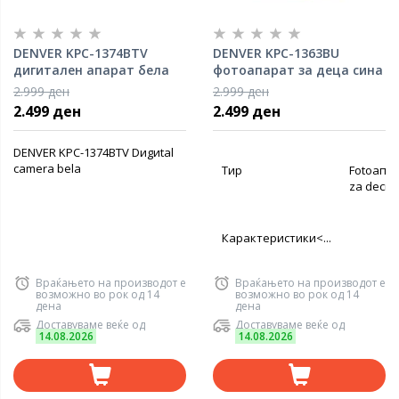
DENVER KPC-1374BTV
DENVER KPC-1363BU
дигитален апарат бела
фотоапарат за деца сина
боја
боја
2.999 ден
2.999 ден
2.499 ден
2.499 ден
DENVER KPC-1374BTV Dиgиtal
camera bela
Tиp
Fotoапа
za decво
Карактеристики<...
Враќањето на производот е
Враќањето на производот е
возможно во рок од 14
возможно во рок од 14
дена
дена
Доставуваме веќе од
Доставуваме веќе од
14.08.2026
14.08.2026