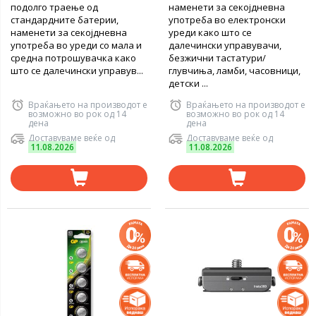
подолго траење од
наменети за секојдневна
стандардните батерии,
употреба во електронски
наменети за секојдневна
уреди како што се
употреба во уреди со мала и
далечински управувачи,
средна потрошувачка како
безжични тастатури/
што се далечински управув...
глувчиња, ламби, часовници,
детски ...
Враќањето на производот е
Враќањето на производот е
возможно во рок од 14
возможно во рок од 14
дена
дена
Доставуваме веќе од
Доставуваме веќе од
11.08.2026
11.08.2026