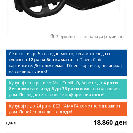
Задржете на сликата за да ја зумирате
Сѐ што ти треба на едно место, сега можеш да го
купиш на
12 рати без камата
со Diners Club
картичките. Доколку немаш DIners картичка, аплицирај
на следниот
линк
!
Купувајте на рати со Mint Credit! Одберете до
4 рати
без камата
или
од 6 до 36 рати
комотно од вашиот
дом. Погледнете за повеќе информации
овде
!
Купувајте до 24 рати БЕЗ КАМАТА комотно од вашиот
дом. Повеќе погледнете
овде
!
18.860 ден
Цена