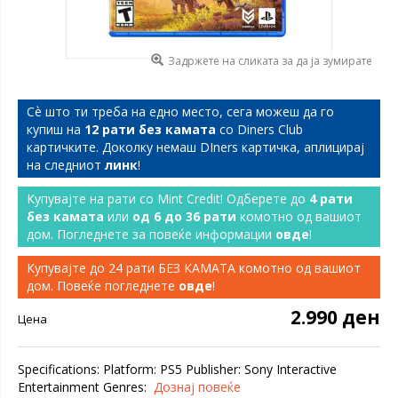
Задржете на сликата за да ја зумирате
Сѐ што ти треба на едно место, сега можеш да го
купиш на
12 рати без камата
со Diners Club
картичките. Доколку немаш DIners картичка, аплицирај
на следниот
линк
!
Купувајте на рати со Mint Credit! Одберете до
4 рати
без камата
или
од 6 до 36 рати
комотно од вашиот
дом. Погледнете за повеќе информации
овде
!
Купувајте до 24 рати БЕЗ КАМАТА комотно од вашиот
дом. Повеќе погледнете
овде
!
2.990 ден
Цена
Specifications: Platform: PS5 Publisher: Sony Interactive
Entertainment Genres:
Дознај повеќе