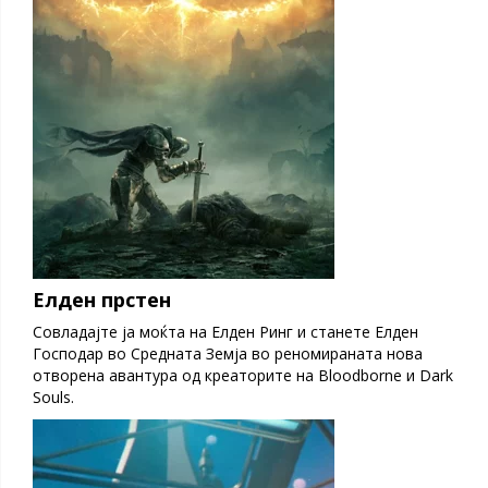
Елден прстен
Совладајте ја моќта на Елден Ринг и станете Елден
Господар во Средната Земја во реномираната нова
отворена авантура од креаторите на Bloodborne и Dark
Souls.