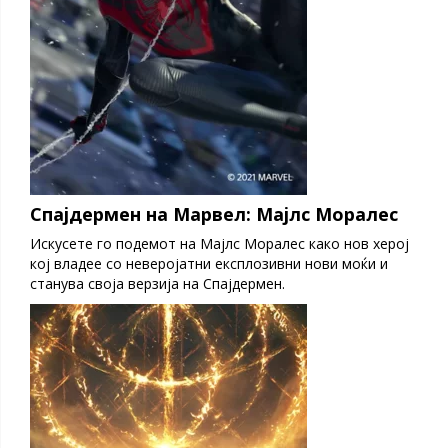
Спајдермен на Марвел: Мајлс Моралес
Искусете го подемот на Мајлс Моралес како нов херој
кој владее со неверојатни експлозивни нови моќи и
станува своја верзија на Спајдермен.