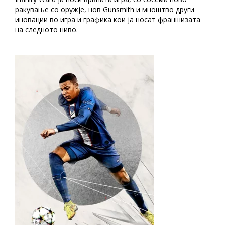
ракување со оружје, нов Gunsmith и мноштво други
иновации во игра и графика кои ја носат франшизата
на следното ниво.