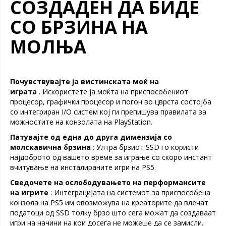
СОЗДАДЕН ДА БИДЕ
СО БРЗИНА НА
МОЛЊА
Почувствувајте ја вистинската моќ на
играта
. Искористете ја моќта на приспособениот
процесор, графички процесор и погон во цврста состојба
со интегриран I/O систем кој ги препишува правилата за
можностите на конзолата на PlayStation.
Патувајте од една до друга димензија со
молскавична брзина
: Ултра брзиот SSD го користи
најдоброто од вашето време за играње со скоро инстант
вчитување на инсталираните игри на PS5.
Сведочете на ослободувањето на перформансите
на игрите
: Интеграцијата на системот за приспособена
конзола на PS5 им овозможува на креаторите да влечат
податоци од SSD толку брзо што сега можат да создаваат
игри на начини на кои досега не можеше да се замисли.