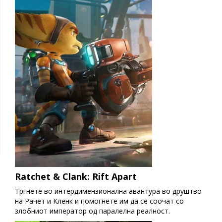
Ratchet & Clank: Rift Apart
Тргнете во интердимензионална авантура во друштво
на Рачет и Кленк и помогнете им да се соочат со
злобниот император од паралелна реалност.