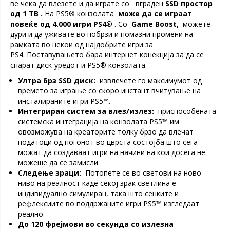
ве чека да влезете и да играте со вграден
SSD простор
од 1 TB .
На PS5® конзолата
може да се играат
повеќе од 4.000 игри PS4®
. Со
Game Boost,
можете
дури и да уживате во побрзи и помазни промени на
рамката во некои од најдобрите игри за
PS4. Поставувањето бара интернет конекција за да се
спарат диск-уредот и PS5® конзолата.
Ултра брз SSD диск:
извлечете го максимумот од
времето за играње со скоро инстант вчитување на
инсталираните игри PS5™.
Интегриран систем за влез/излез:
приспособената
системска интеграција на конзолата PS5™ им
овозможува на креаторите толку брзо да влечат
податоци од погонот во цврста состојба што сега
можат да создаваат игри на начини на кои досега не
можеше да се замисли.
Следење зраци:
Потопете се во светови на ново
ниво на реалност каде секој зрак светлина е
индивидуално симулиран, така што сенките и
рефлексиите во поддржаните игри PS5™ изгледаат
реално.
До 120 фрејмови во секунда со излезна