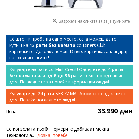
Задржете на сликата за да ја зумирате
Сѐ што ти треба на едно место, сега можеш да го
купиш на
12 рати без камата
со Diners Club
картичките. Доколку немаш DIners картичка, аплицирај
на следниот
линк
!
Купувајте на рати со Mint Credit! Одберете до
4 рати
без камата
или
од 6 до 36 рати
комотно од вашиот
дом. Погледнете за повеќе информации
овде
!
Купувајте до 24 рати БЕЗ КАМАТА комотно од вашиот
дом. Повеќе погледнете
овде
!
33.990 ден
Цена
Со конзолата PS5® , гејмерите добиваат моќна
технологија...
Дознај повеќе