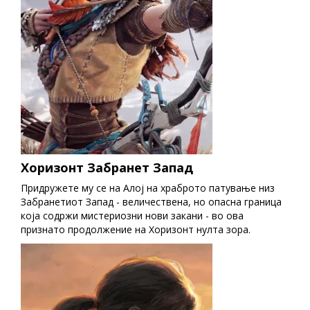
Хоризонт Забранет Запад
Придружете му се на Алој на храброто патување низ
Забранетиот Запад - величествена, но опасна граница
која содржи мистериозни нови закани - во ова
признато продолжение на Хоризонт нулта зора.