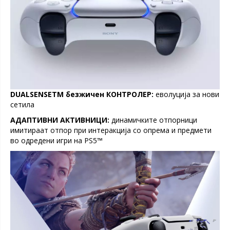
DUALSENSETM безжичен КОНТРОЛЕР:
еволуција за нови
сетила
АДАПТИВНИ АКТИВНИЦИ:
динамичките отпорници
имитираат отпор при интеракција со опрема и предмети
во одредени игри на PS5™