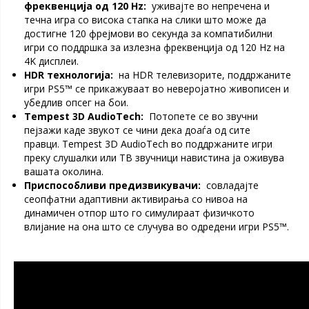
фреквенција од 120 Hz:
уживајте во непречена и
течна игра со висока стапка на слики што може да
достигне 120 фрејмови во секунда за компатибилни
игри со поддршка за излезна фреквенција од 120 Hz на
4K дисплеи.
HDR технологија:
на HDR телевизорите, поддржаните
игри PS5™ се прикажуваат во неверојатно живописен и
убедлив опсег на бои.
Tempest 3D AudioTech:
Потопете се во звучни
пејзажи каде звукот се чини дека доаѓа од сите
правци. Tempest 3D AudioTech во поддржаните игри
преку слушалки или ТВ звучници навистина ја оживува
вашата околина.
Приспособливи предизвикувачи:
совладајте
сеопфатни адаптивни активирања со нивоа на
динамичен отпор што го симулираат физичкото
влијание на она што се случува во одредени игри PS5™.