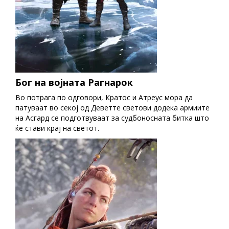
Бог на војната Рагнарок
Во потрага по одговори, Кратос и Атреус мора да
патуваат во секој од Деветте светови додека армиите
на Асгард се подготвуваат за судбоносната битка што
ќе стави крај на светот.