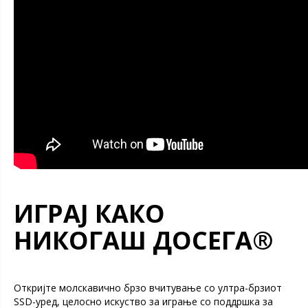
ИГРАЈ КАКО
НИКОГАШ ДОСЕГА®
Откријте молскавично брзо вчитување со ултра-брзиот
SSD-уред, целосно искуство за играње со поддршка за