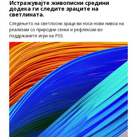
Истражувајте живописни средини
додека ги следите зраците на
светлината.
Следењето на светлосни зраци ви носи нови нивоа на
реализам со природни сенки и рефлексии во
поддржаните игри на PS5.