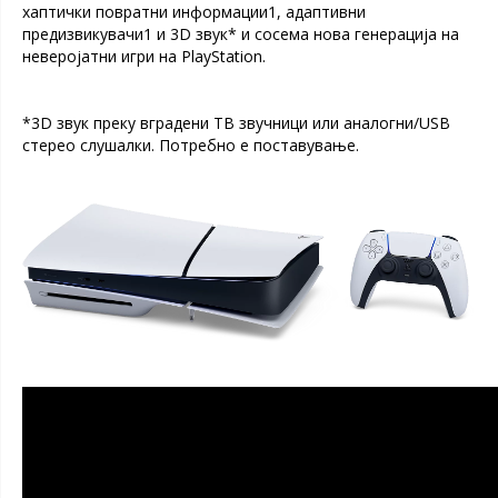
хаптички повратни информации1, адаптивни
предизвикувачи1 и 3D звук* и сосема нова генерација на
неверојатни игри на PlayStation.
*3D звук преку вградени ТВ звучници или аналогни/USB
стерео слушалки. Потребно е поставување.