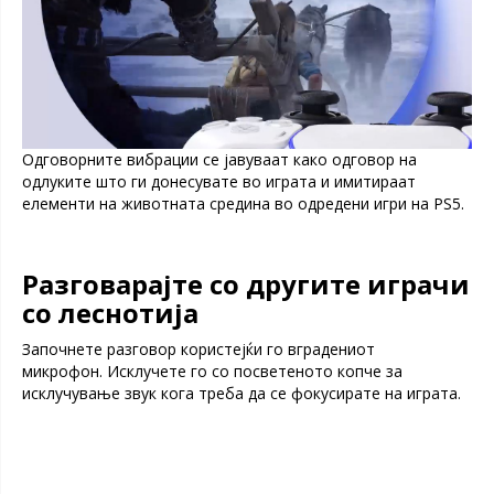
Одговорните вибрации се јавуваат како одговор на
одлуките што ги донесувате во играта и имитираат
елементи на животната средина во одредени игри на PS5.
Разговарајте со другите играчи
со леснотија
Започнете разговор користејќи го вградениот
микрофон. Исклучете го со посветеното копче за
исклучување звук кога треба да се фокусирате на играта.