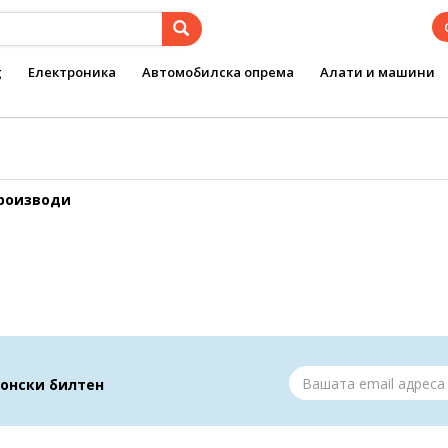
g
Електроника
Автомобилска опрема
Алати и машини
производи
ронски билтен