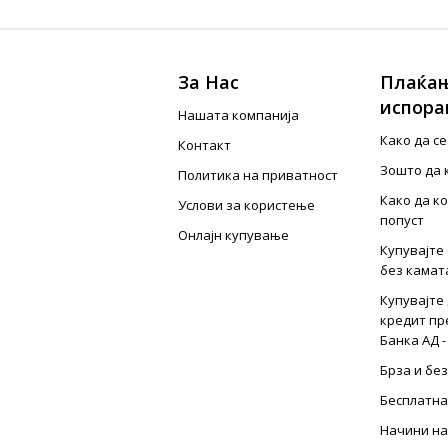
За Нас
Плаќањ
испора
Нашата компанија
Како да с
Контакт
Зошто да 
Политика на приватност
Како да к
Услови за користење
попуст
Онлајн купување
Купувајте 
без камат
Купувајте 
кредит пр
Банка АД -
Брза и бе
Бесплатна
Начини на