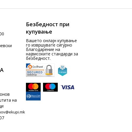
Безбедност при
купување
00
Вашето онлајн купување
го извршувате сигурно
чевски
благодарение на
највисоките стандарди за
безбедност.
А
донов
штита на
ци
nov@ekupi.mk
07