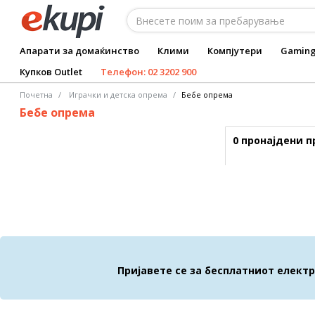
Апарати за домаќинство
Клими
Компјутери
Gamin
Купков Outlet
Телефон: 02 3202 900
Почетна
Играчки и детска опрема
Бебе опрема
Бебе опрема
0 пронајдени 
Пријавете се за бесплатниот елект