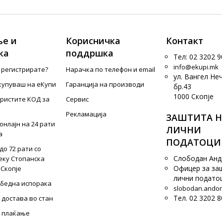
е и
Корисничка
Контакт
ка
поддршка
Тел: 02 3202 9
info@ekupi.mk
е регистрирате?
Нарачка по телефон и еmail
ул. Вангел Не
купуваш на еКупи
Гаранција на производи
бр.43
1000 Скопје
ористите КОД за
Сервис
Рекламација
ЗАШТИТА Н
онлајн на 24 рати
ЛИЧНИ
а
ПОДАТОЦИ
до 72 рати со
Слободан Ан
еку Стопанска
Офицер за за
 Скопје
лични подато
збедна испорака
slobodan.ando
Тел. 02 3202 8
 достава во стан
 плаќање