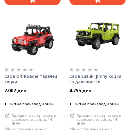
CaDa Off-Roader теренец
CaDa Suzuki Jimny коцки
коцки
со далечинско
2.002 ден
4.755 ден
Тип на производ: Коцки
Тип на производ: Коцки
Враќањето на производот е
Враќањето на производот е
возможно во рок од 14
возможно во рок од 14
дена
дена
Доставуваме веќе од
Доставуваме веќе од