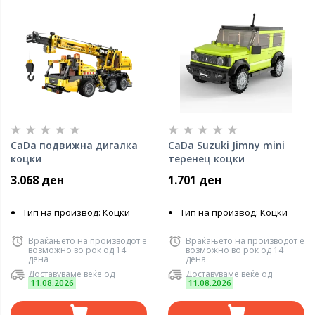
CaDa подвижна дигалка
CaDa Suzuki Jimny mini
коцки
теренец коцки
3.068 ден
1.701 ден
Тип на производ: Коцки
Тип на производ: Коцки
Враќањето на производот е
Враќањето на производот е
возможно во рок од 14
возможно во рок од 14
дена
дена
Доставуваме веќе од
Доставуваме веќе од
11.08.2026
11.08.2026