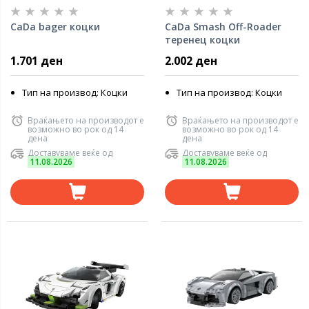
CaDa bager коцки
CaDa Smash Off-Roader
теренец коцки
1.701 ден
2.002 ден
Тип на производ: Коцки
Тип на производ: Коцки
Враќањето на производот е
Враќањето на производот е
возможно во рок од 14
возможно во рок од 14
дена
дена
Доставуваме веќе од
Доставуваме веќе од
11.08.2026
11.08.2026