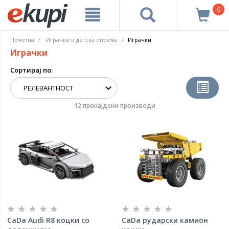
0
Почетна
Играчки и детска опрема
Играчки
Играчки
Сортирај по:
12 пронајдени производи
CaDa Audi R8 коцки со
CaDa рударски камион