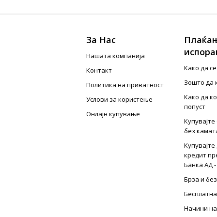
За Нас
Плаќањ
испора
Нашата компанија
Како да с
Контакт
Зошто да 
Политика на приватност
Како да к
Услови за користење
попуст
Онлајн купување
Купувајте 
без камат
Купувајте 
кредит пр
Банка АД -
Брза и бе
Бесплатна
Начини на