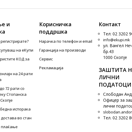
е и
Корисничка
Контакт
ка
поддршка
Тел: 02 3202 9
info@ekupi.mk
е регистрирате?
Нарачка по телефон и еmail
ул. Вангел Не
купуваш на еКупи
Гаранција на производи
бр.43
1000 Скопје
ористите КОД за
Сервис
Рекламација
ЗАШТИТА Н
онлајн на 24 рати
ЛИЧНИ
а
ПОДАТОЦИ
до 72 рати со
Слободан Ан
еку Стопанска
Офицер за за
 Скопје
лични подато
збедна испорака
slobodan.ando
Тел. 02 3202 8
 достава во стан
 плаќање