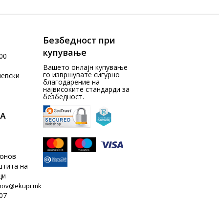
Безбедност при
купување
00
Вашето онлајн купување
го извршувате сигурно
чевски
благодарение на
највисоките стандарди за
безбедност.
А
донов
штита на
ци
nov@ekupi.mk
07