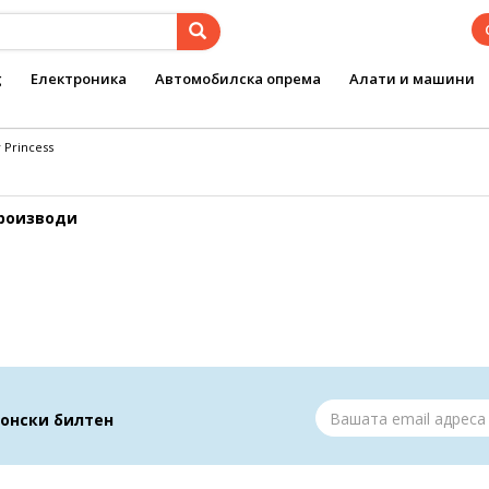
g
Електроника
Автомобилска опрема
Алати и машини
 Princess
производи
ронски билтен