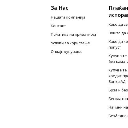
За Нас
Плаќањ
испора
Нашата компанија
Како да с
Контакт
Зошто да 
Политика на приватност
Како да к
Услови за користење
попуст
Онлајн купување
Купувајте 
без камат
Купувајте 
кредит пр
Банка АД -
Брза и бе
Бесплатна
Начини на
Безбедно