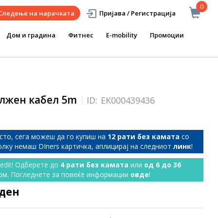
0
Следење на нарачката
Пријава / Регистрација
Дом и градина
Фитнес
E-mobility
Промоции
олжен кабел 5m
ID:
EK000439436
сто, сега можеш да го купиш на
12 рати без камата
со
колку немаш DIners картичка, аплицирај на следниот
линк
!
redit! Одберете до
4 рати без камата
или
од 6 до 36
ом. Погледнете за повеќе информации
овде
!
 ден