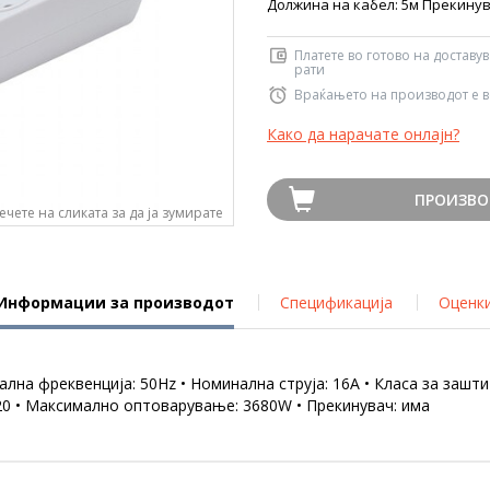
Должина на кабел: 5м Прекину
Платете во готово на доставу
рати
Враќањето на производот е в
Како да нарачате онлајн?
ПРОИЗВО
ечете на сликата за да ја зумирате
Информации за производот
Спецификација
Оценк
лна фреквенција: 50Hz • Номинална струја: 16A • Класа за заштит
IP20 • Максимално оптоварување: 3680W • Прекинувач: има