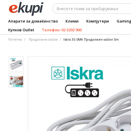
Апарати за домаќинство
Клими
Компјутери
Gamin
Купков Outlet
Телефон: 02 3202 900
Почетна
Продолжни кабли
Iskra 3S-5MK Продолжен кабел 5m