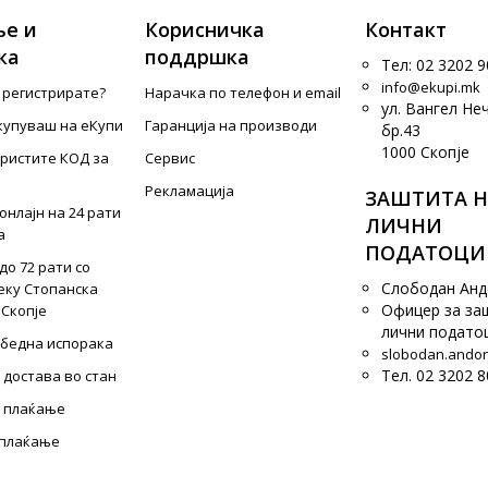
е и
Корисничка
Контакт
ка
поддршка
Тел: 02 3202 9
info@ekupi.mk
е регистрирате?
Нарачка по телефон и еmail
ул. Вангел Не
купуваш на еКупи
Гаранција на производи
бр.43
1000 Скопје
ористите КОД за
Сервис
Рекламација
ЗАШТИТА Н
онлајн на 24 рати
ЛИЧНИ
а
ПОДАТОЦИ
до 72 рати со
Слободан Ан
еку Стопанска
Офицер за за
 Скопје
лични подато
збедна испорака
slobodan.ando
Тел. 02 3202 8
 достава во стан
 плаќање
 плаќање