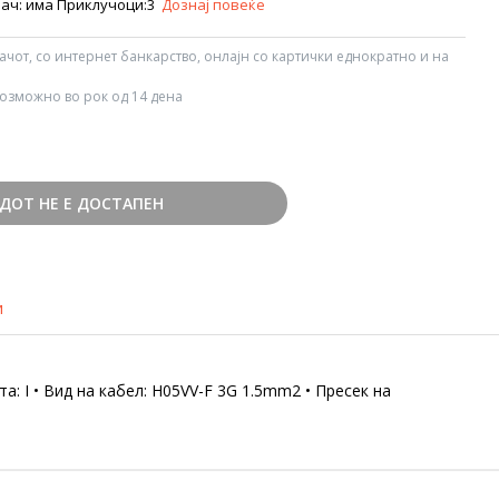
вач: има Приклучоци:3
Дознај повеќе
вачот, со интернет банкарство, онлајн со картички еднократно и на
озможно во рок од 14 дена
ДОТ НЕ Е ДОСТАПЕН
и
а: I • Вид на кабел: H05VV-F 3G 1.5mm2 • Пресек на