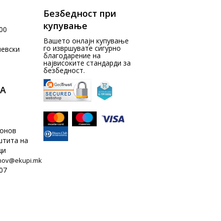
Безбедност при
купување
00
Вашето онлајн купување
го извршувате сигурно
чевски
благодарение на
највисоките стандарди за
безбедност.
А
донов
штита на
ци
nov@ekupi.mk
07