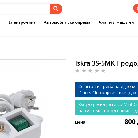
g
Електроника
Автомобилска опрема
Алати и машини
Iskra 3S-5MK Прод
Сѐ што ти треба на едно ме
Diners Club картичките. До
Купувајте на рати со Mint C
рати
комотно од вашиот д
800
Цена