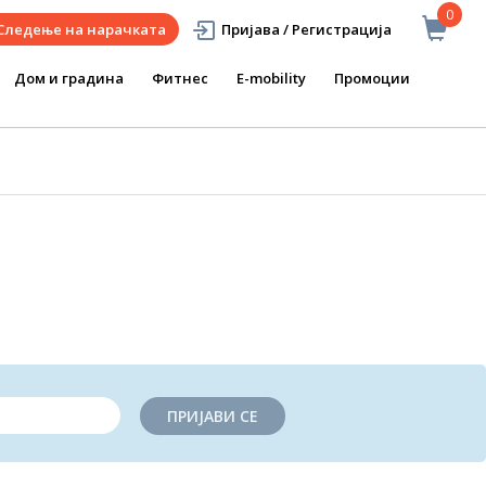
0
Следење на нарачката
Пријава / Регистрација
Дом и градина
Фитнес
E-mobility
Промоции
ПРИЈАВИ СЕ