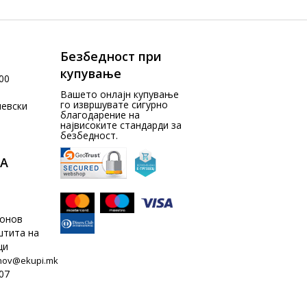
Безбедност при
купување
00
Вашето онлајн купување
го извршувате сигурно
чевски
благодарение на
највисоките стандарди за
безбедност.
А
донов
штита на
ци
nov@ekupi.mk
07