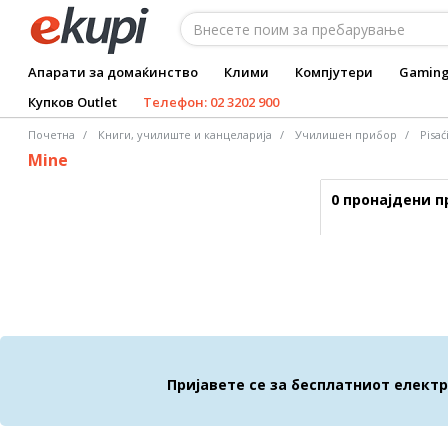
Апарати за домаќинство
Клими
Компјутери
Gamin
Купков Outlet
Телефон: 02 3202 900
Почетна
Книги, училиште и канцеларија
Училишен прибор
Pisać
Mine
0 пронајдени 
Пријавете се за бесплатниот елект