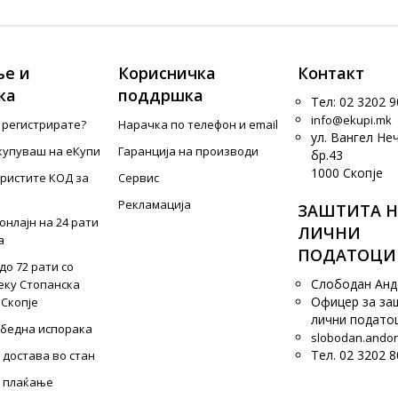
е и
Корисничка
Контакт
ка
поддршка
Тел: 02 3202 9
info@ekupi.mk
е регистрирате?
Нарачка по телефон и еmail
ул. Вангел Не
купуваш на еКупи
Гаранција на производи
бр.43
1000 Скопје
ористите КОД за
Сервис
Рекламација
ЗАШТИТА Н
онлајн на 24 рати
ЛИЧНИ
а
ПОДАТОЦИ
до 72 рати со
Слободан Ан
еку Стопанска
Офицер за за
 Скопје
лични подато
збедна испорака
slobodan.ando
Тел. 02 3202 8
 достава во стан
 плаќање