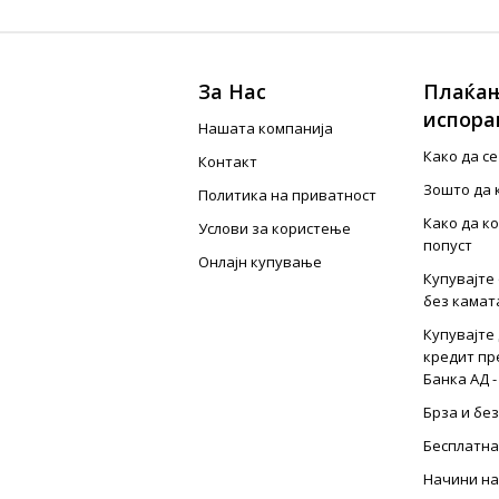
За Нас
Плаќањ
испора
Нашата компанија
Како да с
Контакт
Зошто да 
Политика на приватност
Како да к
Услови за користење
попуст
Онлајн купување
Купувајте 
без камат
Купувајте 
кредит пр
Банка АД -
Брза и бе
Бесплатна
Начини на