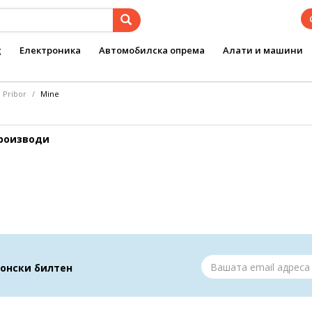
g
Електроника
Автомобилска опрема
Алати и машини
i Pribor
Mine
производи
ронски билтен