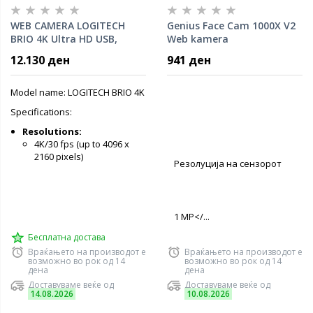
WEB CAMERA LOGITECH
Genius Face Cam 1000X V2
BRIO 4K Ultra HD USB,
Web kamera
Black, 960-001746
12.130 ден
941 ден
Model name: LOGITECH BRIO 4K
Specifications:
Resolutions:
4K/30 fps (up to 4096 x
2160 pixels)
Резолуција на сензорот
1 MP</...
Бесплатна достава
Враќањето на производот е
Враќањето на производот е
возможно во рок од 14
возможно во рок од 14
дена
дена
Доставуваме веќе од
Доставуваме веќе од
14.08.2026
10.08.2026