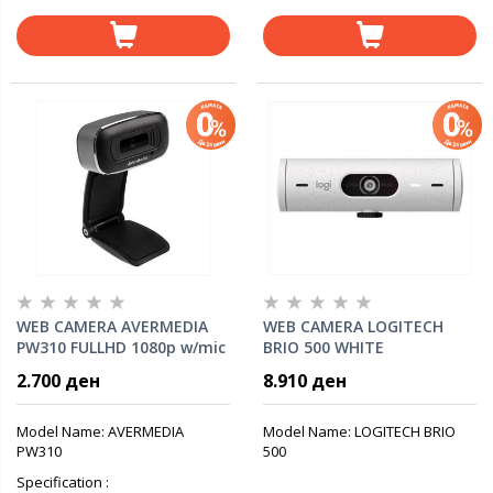
WEB CAMERA AVERMEDIA
WEB CAMERA LOGITECH
PW310 FULLHD 1080p w/mic
BRIO 500 WHITE
PW310
1080p/30fps, USB-C, Off-
2.700 ден
8.910 ден
white, 960-001428
Model Name: AVERMEDIA
Model Name: LOGITECH BRIO
PW310
500
Specification :