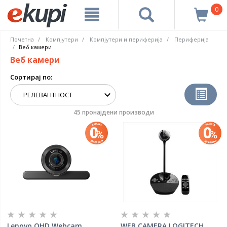
0
Почетна
Компјутери
Компјутери и периферија
Периферија
Веб камери
Веб камери
Сортирај по:
45 пронајдени производи
Lenovo QHD Webcam
WEB CAMERA LOGITECH