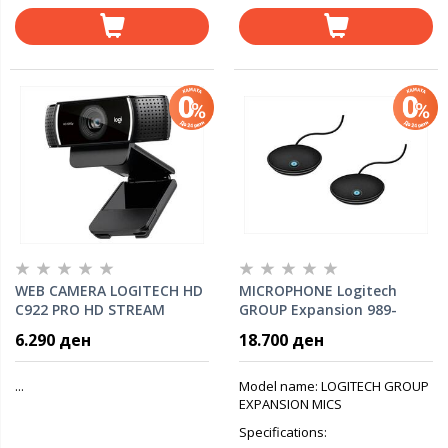
WEB CAMERA LOGITECH HD
MICROPHONE Logitech
C922 PRO HD STREAM
GROUP Expansion 989-
1080p w/mic, w/TRIPOD
000171/0
6.290 ден
18.700 ден
960-001088
...
Model name: LOGITECH GROUP
EXPANSION MICS
Specifications: