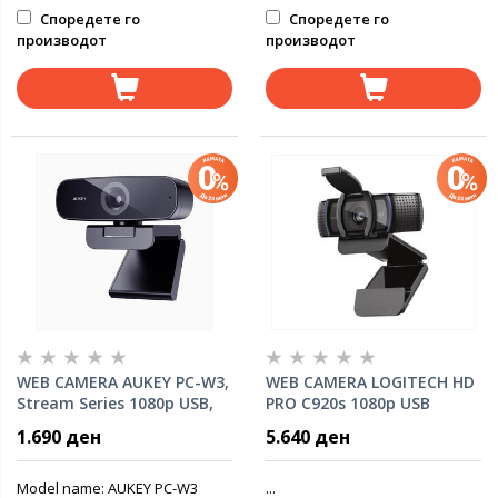
Споредете го
Споредете го
производот
производот
WEB CAMERA AUKEY PC-W3,
WEB CAMERA LOGITECH HD
Stream Series 1080p USB,
PRO C920s 1080p USB
30 fps, 1/2,9"-CMOS Sensor
w/Privacy shutter 960-
1.690 ден
5.640 ден
black
001252
Model name: AUKEY PC-W3
...