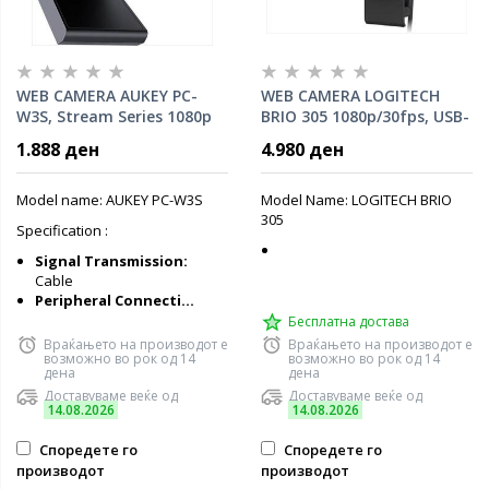
WEB CAMERA AUKEY PC-
WEB CAMERA LOGITECH
W3S, Stream Series 1080p
BRIO 305 1080p/30fps, USB-
USB, 30 fps, 1/2,9"-CMOS
C, Graphite, 960-001469
1.888 ден
4.980 ден
Sensor black
Model name: AUKEY PC-W3S
Model Name: LOGITECH BRIO
305
Specification :
Signal Transmission:
Cable
Peripheral Connecti...
Бесплатна достава
Враќањето на производот е
Враќањето на производот е
возможно во рок од 14
возможно во рок од 14
дена
дена
Доставуваме веќе од
Доставуваме веќе од
14.08.2026
14.08.2026
Споредете го
Споредете го
производот
производот