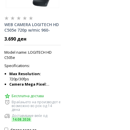
WEB CAMERA LOGITECH HD
C505e 720p w/mic 960-
001372
3.690 ден
Model name: LOGITECH HD
C505e
Specifications:
Max Resolution:
720p/30fps
Camera Mega Pixel:
...
Бесплатна достава
Враќањето на производот е
возможно во рок од 14
дена
Доставуваме веќе од
14.08.2026