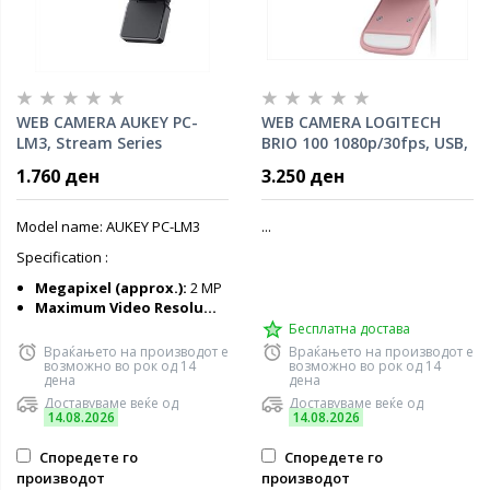
WEB CAMERA AUKEY PC-
WEB CAMERA LOGITECH
LM3, Stream Series
BRIO 100 1080p/30fps, USB,
Autofocus 1080p USB, 30
Rose, 960-001623
1.760 ден
3.250 ден
fps, 1/3"-CMOS Sensor
black
Model name: AUKEY PC-LM3
...
Specification :
Megapixel (approx.):
2 MP
Maximum Video Resolu...
Бесплатна достава
Враќањето на производот е
Враќањето на производот е
возможно во рок од 14
возможно во рок од 14
дена
дена
Доставуваме веќе од
Доставуваме веќе од
14.08.2026
14.08.2026
Споредете го
Споредете го
производот
производот