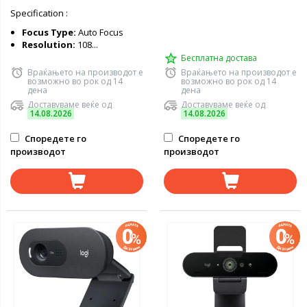
Specification :
Focus Type:
Auto Focus
Resolution:
108...
Бесплатна достава
Враќањето на производот е
Враќањето на производот е
возможно во рок од 14
возможно во рок од 14
дена
дена
Доставуваме веќе од
Доставуваме веќе од
14.08.2026
14.08.2026
Споредете го
Споредете го
производот
производот