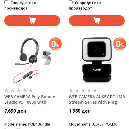
Споредете го
Споредете го
производот
производот
WEB CAMERA Poly Bundle
WEB CAMERA AUKEY PC-LM6
Studio P5 1080p with
Stream Series with Ring
Blackwire 3325 Stereo
Light, 1080p USB, 30 fps,
7.690 ден
1.980 ден
headphones 2200-87130-
black
025
Model name: POLY Bundle
Model name: AUKEY PC-LM6