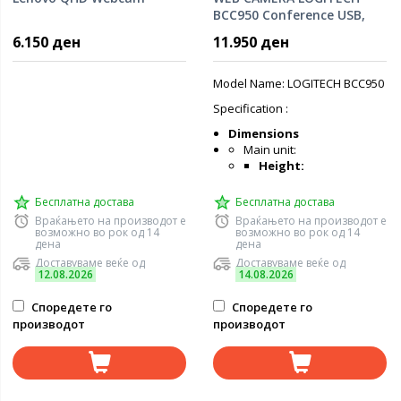
BCC950 Conference USB,
Black 960-000867
6.150 ден
11.950 ден
Model Name: LOGITECH BCC950
Specification :
Dimensions
Main unit:
Height:
Бесплатна достава
Бесплатна достава
Враќањето на производот е
Враќањето на производот е
возможно во рок од 14
возможно во рок од 14
дена
дена
Доставуваме веќе од
Доставуваме веќе од
12.08.2026
14.08.2026
Споредете го
Споредете го
производот
производот