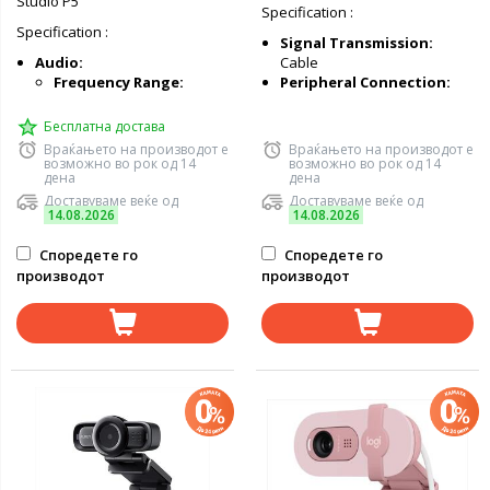
Studio P5
Specification :
Specification :
Signal Transmission:
Audio:
Cable
Frequency Range:
Peripheral Connection:
Бесплатна достава
Враќањето на производот е
Враќањето на производот е
возможно во рок од 14
возможно во рок од 14
дена
дена
Доставуваме веќе од
Доставуваме веќе од
14.08.2026
14.08.2026
Споредете го
Споредете го
производот
производот