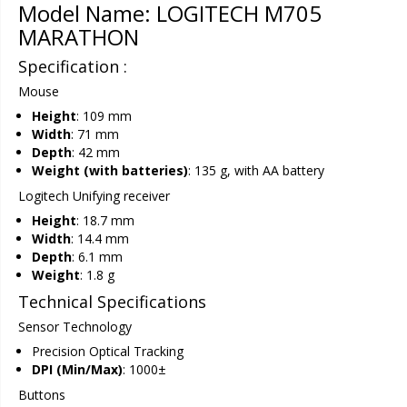
Model Name: LOGITECH M705
MARATHON
Specification :
Mouse
Height
: 109 mm
Width
: 71 mm
Depth
: 42 mm
Weight (with batteries)
: 135 g, with AA battery
Logitech Unifying receiver
Height
: 18.7 mm
Width
: 14.4 mm
Depth
: 6.1 mm
Weight
: 1.8 g
Technical Specifications
Sensor Technology
Precision Optical Tracking
DPI (Min/Max)
: 1000±
Buttons