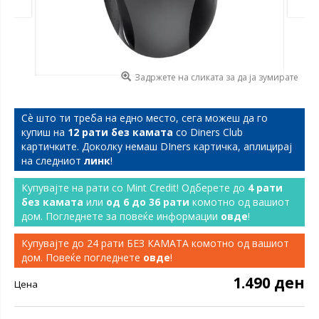
Задржете на сликата за да ја зумирате
Сѐ што ти треба на едно место, сега можеш да го
купиш на
12 рати без камата
со Diners Club
картичките. Доколку немаш DIners картичка, аплицирај
на следниот
линк
!
Купувајте на рати со Mint Credit! Одберете до
4 рати
без камата
или
од 6 до 36 рати
комотно од вашиот
дом. Погледнете за повеќе информации
овде
!
Купувајте до 24 рати БЕЗ КАМАТА комотно од вашиот
дом. Повеќе погледнете
овде
!
1.490 ден
Цена