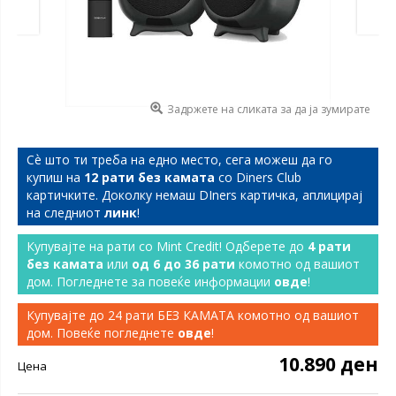
Задржете на сликата за да ја зумирате
Сѐ што ти треба на едно место, сега можеш да го
купиш на
12 рати без камата
со Diners Club
картичките. Доколку немаш DIners картичка, аплицирај
на следниот
линк
!
Купувајте на рати со Mint Credit! Одберете до
4 рати
без камата
или
од 6 до 36 рати
комотно од вашиот
дом. Погледнете за повеќе информации
овде
!
Купувајте до 24 рати БЕЗ КАМАТА комотно од вашиот
дом. Повеќе погледнете
овде
!
10.890 ден
Цена