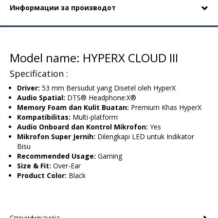
Информации за производот
Model name: HYPERX CLOUD III
Specification :
Driver:
53 mm Bersudut yang Disetel oleh HyperX
Audio Spatial:
DTS® Headphone:X®
Memory Foam dan Kulit Buatan:
Premium Khas HyperX
Kompatibilitas:
Multi-platform
Audio Onboard dan Kontrol Mikrofon:
Yes
Mikrofon Super Jernih:
Dilengkapi LED untuk Indikator
Bisu
Recommended Usage:
Gaming
Size & Fit:
Over-Ear
Product Color:
Black
Спецификација