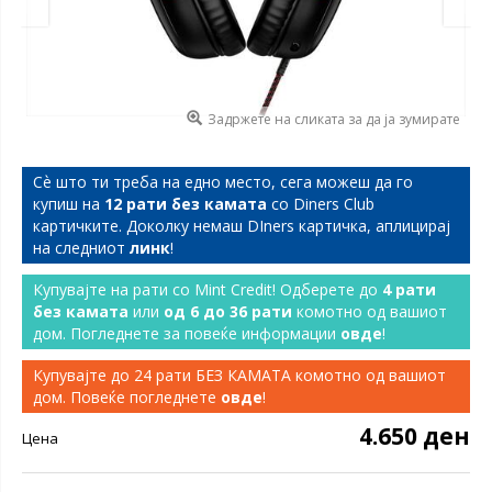
Задржете на сликата за да ја зумирате
Сѐ што ти треба на едно место, сега можеш да го
купиш на
12 рати без камата
со Diners Club
картичките. Доколку немаш DIners картичка, аплицирај
на следниот
линк
!
Купувајте на рати со Mint Credit! Одберете до
4 рати
без камата
или
од 6 до 36 рати
комотно од вашиот
дом. Погледнете за повеќе информации
овде
!
Купувајте до 24 рати БЕЗ КАМАТА комотно од вашиот
дом. Повеќе погледнете
овде
!
4.650 ден
Цена