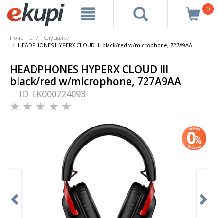
0
Почетна
Слушалки
HEADPHONES HYPERX CLOUD III black/red w/microphone, 727A9AA
HEADPHONES HYPERX CLOUD III
black/red w/microphone, 727A9AA
ID
EK000724093