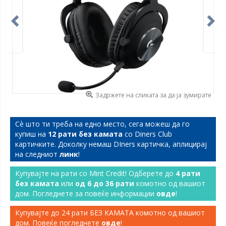
Задржете на сликата за да ја зумирате
Сѐ што ти треба на едно место, сега можеш да го
купиш на
12 рати без камата
со Diners Club
картичките. Доколку немаш DIners картичка, аплицирај
на следниот
линк
!
Купувајте на рати со Mint Credit! Одберете до
4 рати
без камата
или
од 6 до 36 рати
комотно од вашиот
дом. Погледнете за повеќе информации
овде
!
Купувајте до 24 рати БЕЗ КАМАТА комотно од вашиот
дом. Повеќе погледнете
овде
!