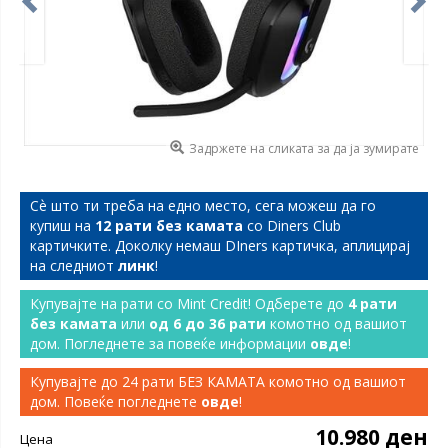
Задржете на сликата за да ја зумирате
Сѐ што ти треба на едно место, сега можеш да го
купиш на
12 рати без камата
со Diners Club
картичките. Доколку немаш DIners картичка, аплицирај
на следниот
линк
!
Купувајте на рати со Mint Credit! Одберете до
4 рати
без камата
или
од 6 до 36 рати
комотно од вашиот
дом. Погледнете за повеќе информации
овде
!
Купувајте до 24 рати БЕЗ КАМАТА комотно од вашиот
дом. Повеќе погледнете
овде
!
10.980 ден
Цена