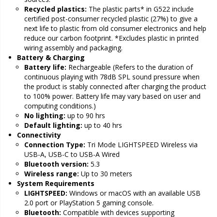
Recycled plastics:
The plastic parts* in G522 include
certified post-consumer recycled plastic (27%) to give a
next life to plastic from old consumer electronics and help
reduce our carbon footprint. *Excludes plastic in printed
wiring assembly and packaging.
Battery & Charging
Battery life:
Rechargeable (Refers to the duration of
continuous playing with 78dB SPL sound pressure when
the product is stably connected after charging the product
to 100% power. Battery life may vary based on user and
computing conditions.)
No lighting:
up to 90 hrs
Default lighting:
up to 40 hrs
Connectivity
Connection Type:
Tri Mode LIGHTSPEED Wireless via
USB-A, USB-C to USB-A Wired
Bluetooth version:
5.3
Wireless range:
Up to 30 meters
System Requirements
LIGHTSPEED:
Windows or macOS with an available USB
2.0 port or PlayStation 5 gaming console.
Bluetooth:
Compatible with devices supporting