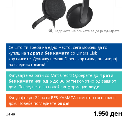
Задржете на сликата за да ја зумирате
Сѐ што ти треба на едно место, сега можеш да го
купиш на
12 рати без камата
со Diners Club
картичките. Доколку немаш DIners картичка, аплицирај
на следниот
линк
!
Купувајте на рати со Mint Credit! Одберете до
4 рати
без камата
или
од 6 до 36 рати
комотно од вашиот
дом. Погледнете за повеќе информации
овде
!
Купувајте до 24 рати БЕЗ КАМАТА комотно од вашиот
дом. Повеќе погледнете
овде
!
1.950 ден
Цена