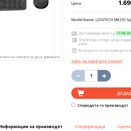
1.6
Цена
Model Name: LOGITECH MK235 Speci
Доставуваме веќе од
17.08.20
Платете во готово на доставу
рати
Враќањето на производот е в
ечете на сликата за да ја зумирате
Како да нарачате онлајн?
ДОДА
Споредете го производот
Информации за производот
Спецификација
Оценк