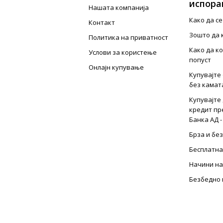
испора
Нашата компанија
Како да с
Контакт
Зошто да 
Политика на приватност
Како да к
Услови за користење
попуст
Онлајн купување
Купувајте 
без камат
Купувајте 
кредит пр
Банка АД -
Брза и бе
Бесплатна
Начини на
Безбедно