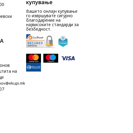
купување
00
Вашето онлајн купување
го извршувате сигурно
чевски
благодарение на
највисоките стандарди за
безбедност.
А
донов
штита на
ци
nov@ekupi.mk
07