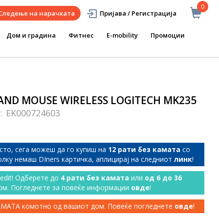
0
Следење на нарачката
Пријава / Регистрација
Дом и градина
Фитнес
E-mobility
Промоции
ND MOUSE WIRELESS LOGITECH MK235
D:
EK000724603
сто, сега можеш да го купиш на
12 рати без камата
со
колку немаш DIners картичка, аплицирај на следниот
линк
!
redit! Одберете до
4 рати без камата
или
од 6 до 36
ом. Погледнете за повеќе информации
овде
!
КАМАТА комотно од вашиот дом. Повеќе погледнете
овде
!