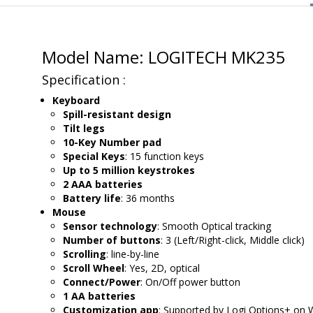
Model Name: LOGITECH MK235
Specification :
Keyboard
Spill-resistant design
Tilt legs
10-Key Number pad
Special Keys
: 15 function keys
Up to 5 million keystrokes
2 AAA batteries
Battery life
: 36 months
Mouse
Sensor technology
: Smooth Optical tracking
Number of buttons
: 3 (Left/Right-click, Middle click)
Scrolling
: line-by-line
Scroll Wheel
: Yes, 2D, optical
Connect/Power
: On/Off power button
1 AA batteries
Customization app
: Supported by Logi Options+ o