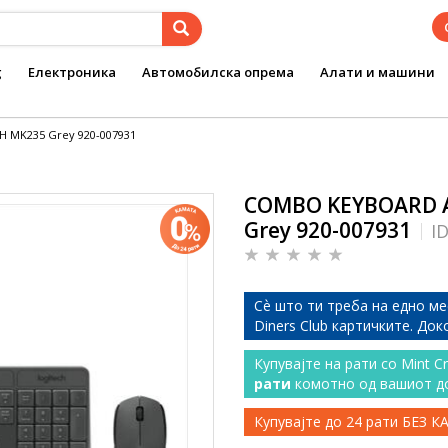
g
Електроника
Автомобилска опрема
Алати и машини
 MK235 Grey 920-007931
COMBO KEYBOARD A
Grey 920-007931
I
Сѐ што ти треба на едно ме
Diners Club картичките. До
Купувајте на рати со Mint C
рати
комотно од вашиот д
Купувајте до 24 рати БЕЗ 