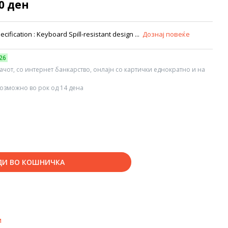
90 ден
fication : Keyboard Spill-resistant design ...
Дознај повеќе
26
вачот, со интернет банкарство, онлајн со картички еднократно и на
озможно во рок од 14 дена
ДИ ВО КОШНИЧКА
и