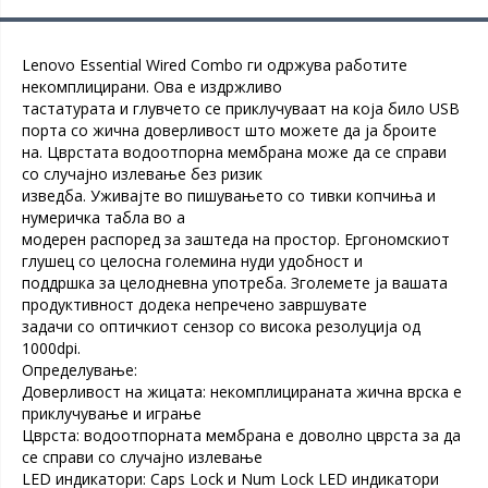
Lenovo Essential Wired Combo ги одржува работите
некомплицирани. Ова е издржливо
тастатурата и глувчето се приклучуваат на која било USB
порта со жична доверливост што можете да ја броите
на. Цврстата водоотпорна мембрана може да се справи
со случајно излевање без ризик
изведба. Уживајте во пишувањето со тивки копчиња и
нумеричка табла во а
модерен распоред за заштеда на простор. Ергономскиот
глушец со целосна големина нуди удобност и
поддршка за целодневна употреба. Зголемете ја вашата
продуктивност додека непречено завршувате
задачи со оптичкиот сензор со висока резолуција од
1000dpi.
Определување:
Доверливост на жицата: некомплицираната жична врска е
приклучување и играње
Цврста: водоотпорната мембрана е доволно цврста за да
се справи со случајно излевање
LED индикатори: Caps Lock и Num Lock LED индикатори