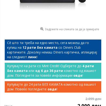
Задржете на сликата за да ја зумирате
Сѐ што ти треба на едно место, сега можеш да го
купиш на
12 рати без камата
со Diners Club
картичките. Доколку немаш DIners картичка, аплицирај
на следниот
линк
!
Купувајте на рати со Mint Credit! Одберете до
4 рати
без камата
или
од 6 до 36 рати
комотно од вашиот
дом. Погледнете за повеќе информации
овде
!
Купувајте до 24 рати БЕЗ КАМАТА комотно од вашиот
дом. Повеќе погледнете
овде
!
2.099 ден
2.000 ден