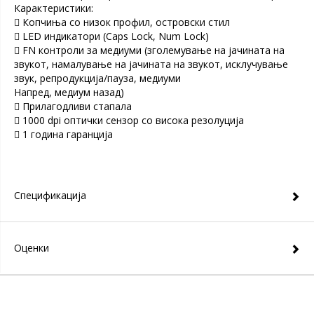
Карактеристики:
 Копчиња со низок профил, островски стил
 LED индикатори (Caps Lock, Num Lock)
 FN контроли за медиуми (зголемување на јачината на
звукот, намалување на јачината на звукот, исклучување
звук, репродукција/пауза, медиуми
Напред, медиум назад)
 Прилагодливи стапала
 1000 dpi оптички сензор со висока резолуција
 1 година гаранција
Спецификација
Оценки