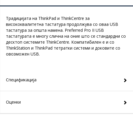
Традицијата на ThinkPad и ThinkCentre за
висококвалитетна тастатура продолжува со оваа USB
тастатура за општа намена. Preferred Pro II USB
тастатурата е многу слична на оние што се стандардни со
десктоп системите ThinkCentre. Компатибилен е и со
ThinkStation и ThinkPad тетратки системи и доковите со
овозможен USB.
Спецификација
Оценки