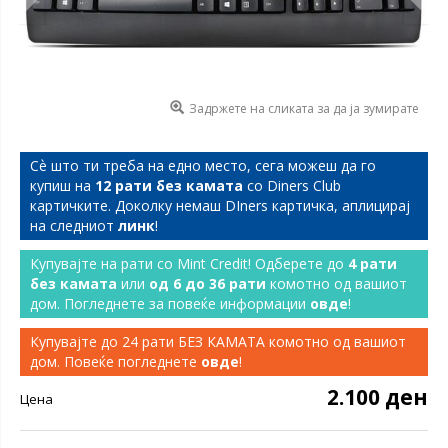
Задржете на сликата за да ја зумирате
Сѐ што ти треба на едно место, сега можеш да го
купиш на
12 рати без камата
со Diners Club
картичките. Доколку немаш DIners картичка, аплицирај
на следниот
линк
!
Купувајте на рати со Mint Credit! Одберете до
4 рати
без камата
или
од 6 до 36 рати
комотно од вашиот
дом. Погледнете за повеќе информации
овде
!
Купувајте до 24 рати БЕЗ КАМАТА комотно од вашиот
дом. Повеќе погледнете
овде
!
2.100 ден
Цена