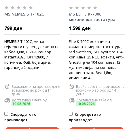
MS NEMESIS T-102C
MS ELITE K-700C
механичка тастатура
799 ден
1.599 ден
NEMESIS T-102C, жичан
Elite K-700C механичка
гејмерски глушец, должина на
жичана гејмерска тастатура,
кабел 1,8m, USB-A, сензор
red switches, ISO layout со 104
Instant A825, DPI 12800, 7
копчиња, 25 RGB ефекти, Anti-
копчиња, RGB, боја црна,
Ghosting на 104 копчиња, 12
гаранција 2 години.
мултимедијални копчиња,
должина на кабел 1,8m,
димензии 4...
Враќањето на производот е
Враќањето на производот е
возможно во рок од 14
возможно во рок од 14
дена
дена
Доставуваме веќе од
Доставуваме веќе од
10.08.2026
10.08.2026
Споредете го
Споредете го
производот
производот