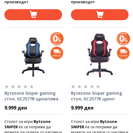
производот
производот
Bytezone Sniper gaming
Bytezone Sniper gaming
стол, GC2577B црна/сива
стол, GC2577R црно/
црвена
9.999 ден
9.999 ден
Столот за игри
Bytzone
Столот за игри
Bytzone
SNIPER
ќе се погрижи да
SNIPER
ќе се погрижи да
можете да седите со часови и
можете да седите со часови и