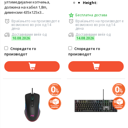
ултимедијални копчиња,
Height:
должина на кабел 1,8m,
димензии 435x125x3...
Бесплатна достава
Враќањето на производот е
Враќањето на производот е
возможно во рок од 14
возможно во рок од 14
дена
дена
Доставуваме веќе од
Доставуваме веќе од
10.08.2026
14.08.2026
Споредете го
Споредете го
производот
производот