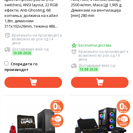
switches), ANSI layout, 22 RGB
2500 w/min, Маса [g] 1,905 g,
ефекти, Anti-Ghosting, 68
Димензии на вентилација
копчиња, должина на кабел
[mm] 280 mm
1,8m, димензии
311x102x26mm, тежина 486...
Враќањето на производот е
возможно во рок од 14
дена
Бесплатна достава
Доставуваме веќе од
Враќањето на производот е
10.08.2026
возможно во рок од 14
дена
Споредете го
Доставуваме веќе од
производот
10.08.2026