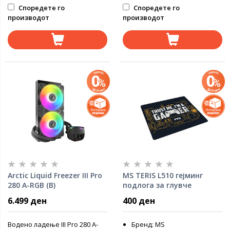
Споредете го
Споредете го
производот
производот
Arctic Liquid Freezer III Pro
MS TERIS L510 гејминг
280 A-RGB (B)
подлога за глувче
6.499 ден
400 ден
Водено ладење III Pro 280 A-
Бренд: MS