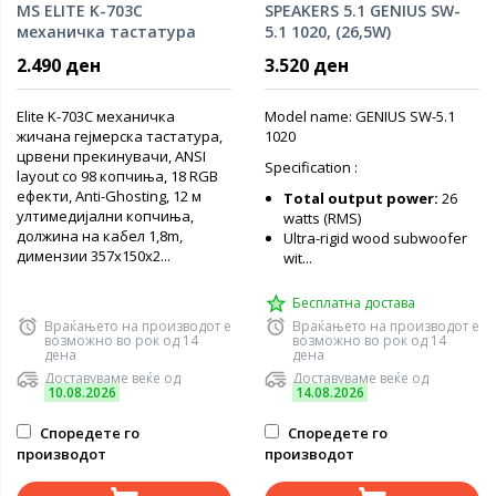
MS ELITE K-703C
SPEAKERS 5.1 GENIUS SW-
механичка тастатура
5.1 1020, (26,5W)
2.490 ден
3.520 ден
Elite K-703C механичка
Model name: GENIUS SW-5.1
жичана гејмерска тастатура,
1020
црвени прекинувачи, ANSI
Specification :
layout со 98 копчиња, 18 RGB
ефекти, Anti-Ghosting, 12 м
Total output power:
26
ултимедијални копчиња,
watts (RMS)
должина на кабел 1,8m,
Ultra-rigid wood subwoofer
димензии 357x150x2...
wit...
Бесплатна достава
Враќањето на производот е
Враќањето на производот е
возможно во рок од 14
возможно во рок од 14
дена
дена
Доставуваме веќе од
Доставуваме веќе од
10.08.2026
14.08.2026
Споредете го
Споредете го
производот
производот