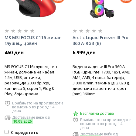
MS MSI FOCUS C116 жичан
Arctic Liquid Freezer III Pro
глушец, црвен
360 A-RGB (B)
460 ден
6.999 ден
MS FOCUS C116 глушец, тип-
Водено ладење III Pro 360 A-
жичан, должина на кабел
RGB (црн), Intel 1700, 1851, AMD
1,5м, USB, оптички,
AM4, AM5, 4 пина, батерија,
резолуција 2000 dpi/cpi,
3.000 o/min, тежина [g] 2.020 g,
копчиња 5, скрол 1, Plug &
димензии на вентилаторот
Play, боја-црвена
[mm] 360mm
Враќањето на производот е
возможно во рок од 14
дена
Бесплатна достава
Доставуваме веќе од
Враќањето на производот е
10.08.2026
возможно во рок од 14
дена
Споредете го
Доставуваме веќе од