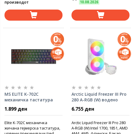
производот
10.08.2026
MS ELITE K-702C
Arctic Liquid Freezer III Pro
механичка тастатура
280 A-RGB (W) водено
ладење
1.899 ден
6.755 ден
Elite K-702C механичка
Arctic Liquid Freezer III Pro 280
жичана гејмерска тастатура,
A-RGB (W) Intel 1700, 1851, AMD
црвени прекинувачи (red
AM4, AM5, 4-пински, Бакар,