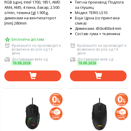
RGB (црн), Intel 1700, 1851, AMD
Тип на производ: Подлога
AM4, AM5, 4 пина, бакар, 2.500
за глушец
o/min, тежина [g] 1.905g,
Модел: TERIS L510
димензии на вентилаторот
Боја: Црна (со принтана
[mm] 280mm
слика)
Димензии: 450x400x4 mm
Состав: гума + ткаенина
Бесплатна достава
Враќањето на производот е
Враќањето на производот е
возможно во рок од 14
возможно во рок од 14
дена
дена
Доставуваме веќе од
Доставуваме веќе од
10.08.2026
10.08.2026