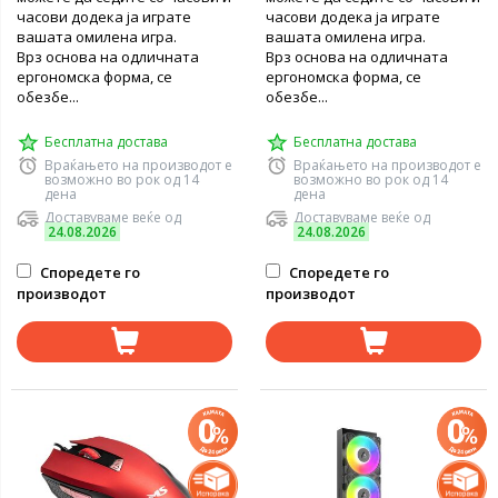
часови додека ја играте
часови додека ја играте
вашата омилена игра.
вашата омилена игра.
Врз основа на одличната
Врз основа на одличната
ергономска форма, се
ергономска форма, се
обезбе...
обезбе...
Бесплатна достава
Бесплатна достава
Враќањето на производот е
Враќањето на производот е
возможно во рок од 14
возможно во рок од 14
дена
дена
Доставуваме веќе од
Доставуваме веќе од
24.08.2026
24.08.2026
Споредете го
Споредете го
производот
производот