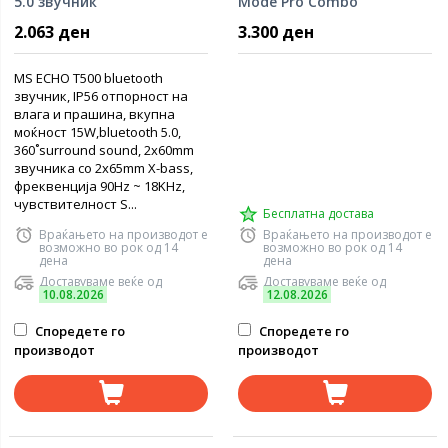
5.0 звучник
Mode Pro Combo
Тастатура и Глувче
2.063 ден
3.300 ден
MS ECHO T500 bluetooth
звучник, IP56 отпорност на
влага и прашина, вкупна
моќност 15W,bluetooth 5.0,
360˚surround sound, 2x60mm
звучника со 2x65mm X-bass,
фреквенција 90Hz ~ 18KHz,
чувствителност S...
Бесплатна достава
Враќањето на производот е
Враќањето на производот е
возможно во рок од 14
возможно во рок од 14
дена
дена
Доставуваме веќе од
Доставуваме веќе од
10.08.2026
12.08.2026
Споредете го
Споредете го
производот
производот