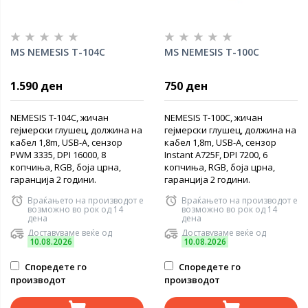
MS NEMESIS T-104C
MS NEMESIS T-100C
1.590 ден
750 ден
NEMESIS T-104C, жичан
NEMESIS T-100C, жичан
гејмерски глушец, должина на
гејмерски глушец, должина на
кабел 1,8m, USB-A, сензор
кабел 1,8m, USB-A, сензор
PWM 3335, DPI 16000, 8
Instant A725F, DPI 7200, 6
копчиња, RGB, боја црна,
копчиња, RGB, боја црна,
гаранција 2 години.
гаранција 2 години.
Враќањето на производот е
Враќањето на производот е
возможно во рок од 14
возможно во рок од 14
дена
дена
Доставуваме веќе од
Доставуваме веќе од
10.08.2026
10.08.2026
Споредете го
Споредете го
производот
производот