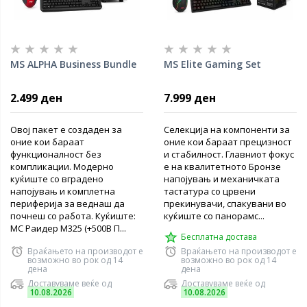
MS ALPHA Business Bundle
MS Elite Gaming Set
2.499 ден
7.999 ден
Овој пакет е создаден за
Селекција на компоненти за
оние кои бараат
оние кои бараат прецизност
функционалност без
и стабилност. Главниот фокус
компликации. Модерно
е на квалитетното Бронзе
куќиште со вградено
напојувањ и механичката
напојувањ и комплетна
тастатура со црвени
периферија за веднаш да
прекинувачи, спакувани во
почнеш со работа. Куќиште:
куќиште со панорамс...
МС Раидер М325 (+500В П...
Бесплатна достава
Враќањето на производот е
Враќањето на производот е
возможно во рок од 14
возможно во рок од 14
дена
дена
Доставуваме веќе од
Доставуваме веќе од
10.08.2026
10.08.2026