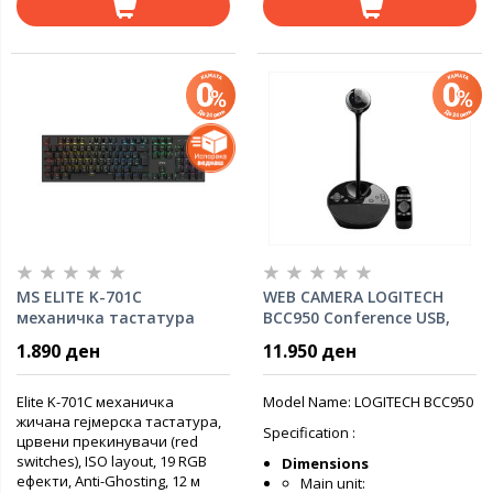
MS ELITE K-701C
WEB CAMERA LOGITECH
механичка тастатура
BCC950 Conference USB,
Black 960-000867
1.890 ден
11.950 ден
Elite K-701C механичка
Model Name: LOGITECH BCC950
жичана гејмерска тастатура,
Specification :
црвени прекинувачи (red
switches), ISO layout, 19 RGB
Dimensions
ефекти, Anti-Ghosting, 12 м
Main unit: