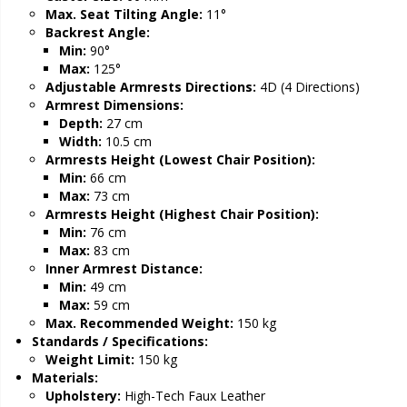
Max. Seat Tilting Angle:
11°
Backrest Angle:
Min:
90°
Max:
125°
Adjustable Armrests Directions:
4D (4 Directions)
Armrest Dimensions:
Depth:
27 cm
Width:
10.5 cm
Armrests Height (Lowest Chair Position):
Min:
66 cm
Max:
73 cm
Armrests Height (Highest Chair Position):
Min:
76 cm
Max:
83 cm
Inner Armrest Distance:
Min:
49 cm
Max:
59 cm
Max. Recommended Weight:
150 kg
Standards / Specifications:
Weight Limit:
150 kg
Materials:
Upholstery:
High-Tech Faux Leather