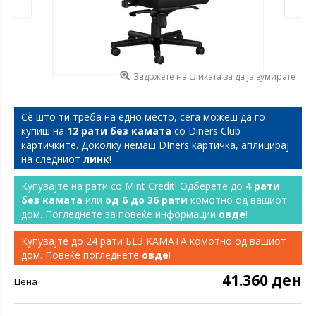
Задржете на сликата за да ја зумирате
Сѐ што ти треба на едно место, сега можеш да го
купиш на
12 рати без камата
со Diners Club
картичките. Доколку немаш DIners картичка, аплицирај
на следниот
линк
!
Купувајте на рати со Mint Credit! Одберете до
4 рати
без камата
или
од 6 до 36 рати
комотно од вашиот
дом. Погледнете за повеќе информации
овде
!
Купувајте до 24 рати БЕЗ КАМАТА комотно од вашиот
дом. Повеќе погледнете
овде
!
41.360 ден
Цена