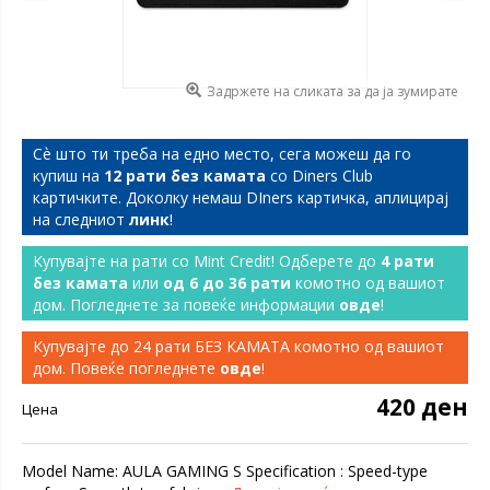
Задржете на сликата за да ја зумирате
Сѐ што ти треба на едно место, сега можеш да го
купиш на
12 рати без камата
со Diners Club
картичките. Доколку немаш DIners картичка, аплицирај
на следниот
линк
!
Купувајте на рати со Mint Credit! Одберете до
4 рати
без камата
или
од 6 до 36 рати
комотно од вашиот
дом. Погледнете за повеќе информации
овде
!
Купувајте до 24 рати БЕЗ КАМАТА комотно од вашиот
дом. Повеќе погледнете
овде
!
420 ден
Цена
Model Name: AULA GAMING S Specification : Speed-type