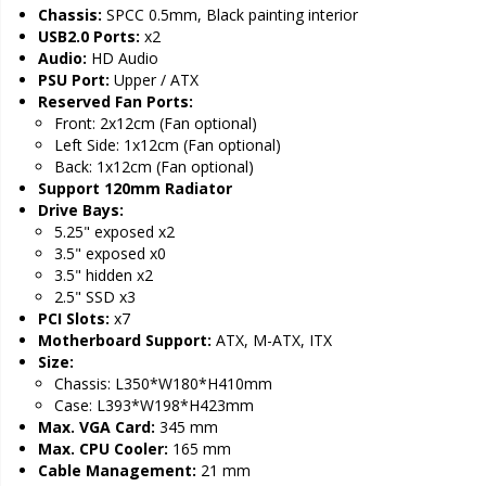
Chassis:
SPCC 0.5mm, Black painting interior
USB2.0 Ports:
x2
Audio:
HD Audio
PSU Port:
Upper / ATX
Reserved Fan Ports:
Front: 2x12cm (Fan optional)
Left Side: 1x12cm (Fan optional)
Back: 1x12cm (Fan optional)
Support 120mm Radiator
Drive Bays:
5.25" exposed x2
3.5" exposed x0
3.5" hidden x2
2.5" SSD x3
PCI Slots:
x7
Motherboard Support:
ATX, M-ATX, ITX
Size:
Chassis: L350*W180*H410mm
Case: L393*W198*H423mm
Max. VGA Card:
345 mm
Max. CPU Cooler:
165 mm
Cable Management:
21 mm