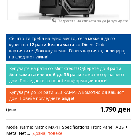
Задржете на сликата за да ја зумирате
Сѐ што ти треба на едно место, сега можеш да го
купиш на
12 рати без камата
со Diners Club
картичките. Доколку немаш DIners картичка, аплицирај
на следниот
линк
!
Купувајте на рати со Mint Credit! Одберете до
4 рати
без камата
или
од 6 до 36 рати
комотно од вашиот
дом. Погледнете за повеќе информации
овде
!
Купувајте до 24 рати БЕЗ КАМАТА комотно од вашиот
дом. Повеќе погледнете
овде
!
1.790 ден
Цена
Model Name: Matrix MX-11 Specifications Front Panel: ABS +
Metal Net ...
Дознај повеќе