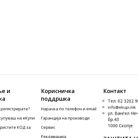
е и
Корисничка
Контакт
ка
поддршка
Тел: 02 3202 9
info@ekupi.mk
е регистрирате?
Нарачка по телефон и еmail
ул. Вангел Не
купуваш на еКупи
Гаранција на производи
бр.43
1000 Скопје
ористите КОД за
Сервис
Рекламација