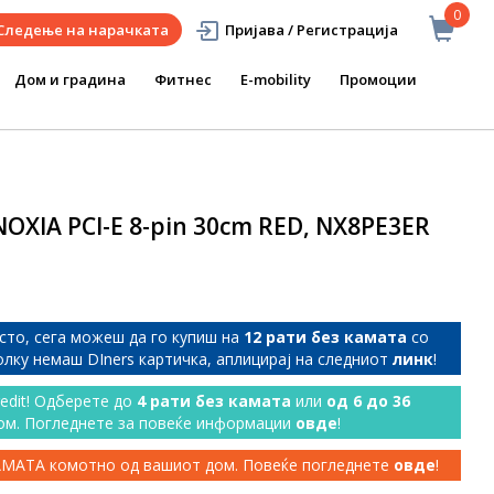
0
Следење на нарачката
Пријава / Регистрација
Дом и градина
Фитнес
E-mobility
Промоции
OXIA PCI-E 8-pin 30cm RED, NX8PE3ER
сто, сега можеш да го купиш на
12 рати без камата
со
колку немаш DIners картичка, аплицирај на следниот
линк
!
redit! Одберете до
4 рати без камата
или
од 6 до 36
ом. Погледнете за повеќе информации
овде
!
КАМАТА комотно од вашиот дом. Повеќе погледнете
овде
!