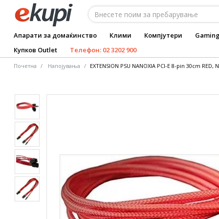
Апарати за домаќинство
Клими
Компјутери
Gamin
Купков Outlet
Телефон: 02 3202 900
Почетна
Напојувања
EXTENSION PSU NANOXIA PCI-E 8-pin 30cm RED, 