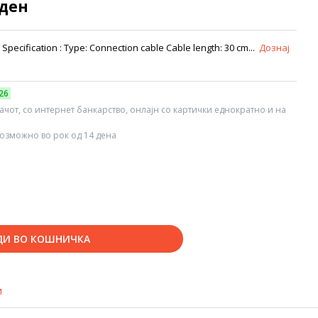
 ден
pecification : Type: Connection cable Cable length: 30 cm...
Дознај
26
вачот, со интернет банкарство, онлајн со картички еднократно и на
озможно во рок од 14 дена
ДИ ВО КОШНИЧКА
и