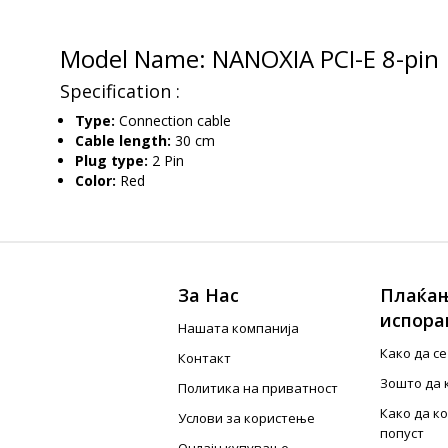
Model Name: NANOXIA PCI-E 8-pin
Specification :
Type:
Connection cable
Cable length:
30 cm
Plug type:
2 Pin
Color:
Red
За Нас
Плаќањ
испора
Нашата компанија
Како да с
Контакт
Зошто да 
Политика на приватност
Како да к
Услови за користење
попуст