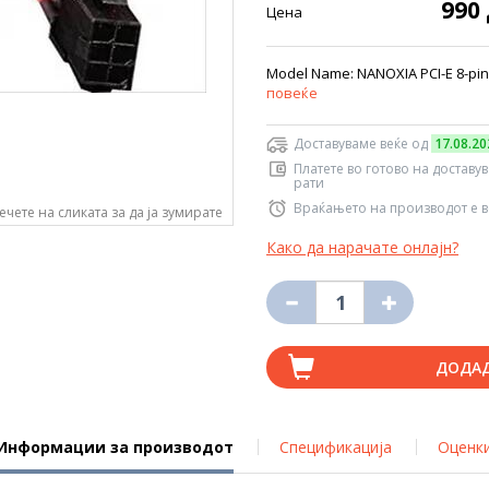
990
Цена
Model Name: NANOXIA PCI-E 8-pin S
повеќе
Доставуваме веќе од
17.08.20
Платете во готово на доставу
рати
Враќањето на производот е в
ечете на сликата за да ја зумирате
Како да нарачате онлајн?
ДОДА
Информации за производот
Спецификација
Оценк