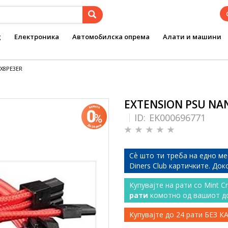
g
Електроника
Автомобилска опрема
Алати и машини
NX8PE3ER
EXTENSION PSU NAN
ID:
EK000696771
Сѐ што ти треба на едно ме
Diners Club картичките. До
Купувајте на рати со Mint C
рати
комотно од вашиот д
Купувајте до 24 рати БЕЗ 