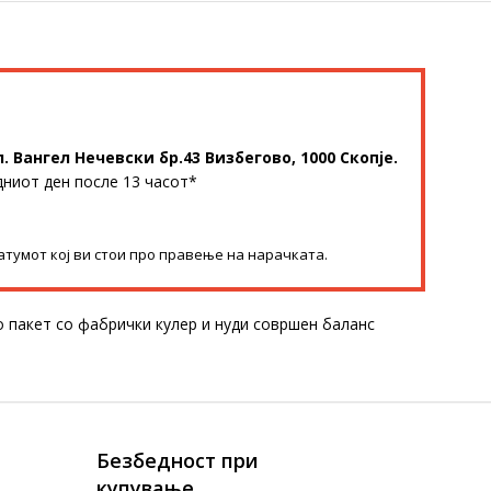
л. Вангел Нечевски бр.43 Визбегово, 1000 Скопје.
дниот ден после 13 часот*
атумот кој ви стои про правење на нарачката.
 пакет со фабрички кулер и нуди совршен баланс
Безбедност при
купување