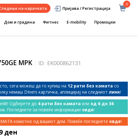
0
Следење на нарачката
Пријава / Регистрација
Дом и градина
Фитнес
E-mobility
Промоции
750GE MPK
ID:
EK000862131
сто, сега можеш да го купиш на
12 рати без камата
со
колку немаш DIners картичка, аплицирај на следниот
линк
!
redit! Одберете до
4 рати без камата
или
од 6 до 36
ом. Погледнете за повеќе информации
овде
!
КАМАТА комотно од вашиот дом. Повеќе погледнете
овде
!
99 ден