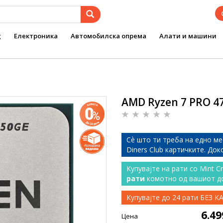
g
Електроника
Автомобилска опрема
Алати и машини
AMD Ryzen 7 PRO 4
Сѐ што ти треба на едно ме
Diners Club картичките. До
Купувајте на рати со Mint C
рати
комотно од вашиот д
Купувајте до 24 рати БЕЗ 
6.4
Цена