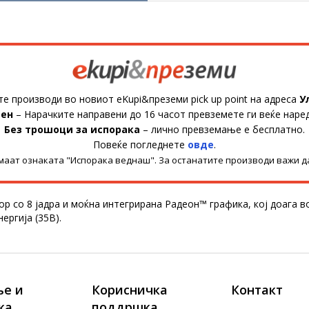
те производи во новиот eKupi&преземи pick up point на адреса
У
ден
– Нарачките направени до 16 часот превземете ги веќе наре
Без трошоци за испорака
– лично превземање е бесплатно.
Повеќе погледнете
овде
.
имаат ознаката "Испорака веднаш". За останатите производи важи д
со 8 јадра и моќна интегрирана Радеон™ графика, кој доага во
ергија (35В).
е и
Корисничка
Контакт
ка
поддршка