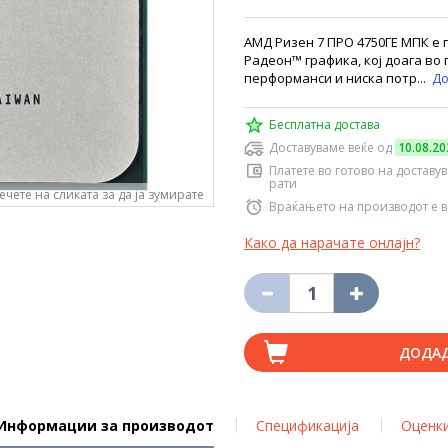
АМД Ризен 7 ПРО 4750ГЕ МПК е 
Радеон™ графика, кој доага во
перформанси и ниска потр...
До
Бесплатна достава
Доставуваме веќе од
10.08.20
Платете во готово на доставу
рати
ечете на сликата за да ја зумирате
Враќањето на производот е в
Како да нарачате онлајн?
ДОДА
Информации за производот
Спецификација
Оценк