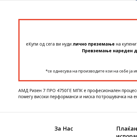
еКупи од сега ви нуди
лично преземање
на купени
Превземање нареден 
*се однесува на производите кои на себе ја 
АМД Ризен 7 ПРО 4750ГЕ МПК е професионален процесор 
помегу високи перформанси и ниска потрошувачка на ен
За Нас
Плаќањ
испора