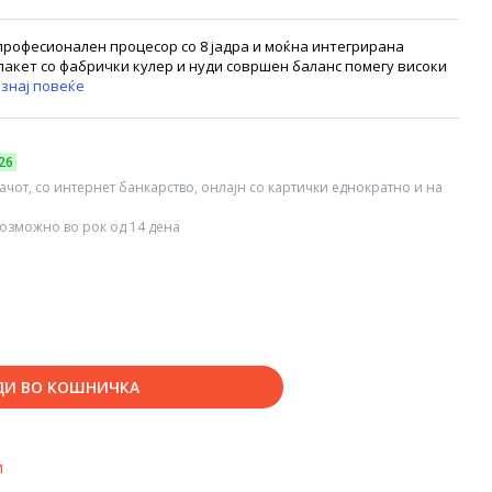
професионален процесор со 8 јадра и моќна интегрирана
 пакет со фабрички кулер и нуди совршен баланс помегу високи
знај повеќе
26
вачот, со интернет банкарство, онлајн со картички еднократно и на
озможно во рок од 14 дена
ДИ ВО КОШНИЧКА
и