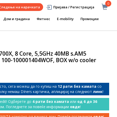
0
Следење на нарачката
Пријава / Регистрација
Дом и градина
Фитнес
E-mobility
Промоции
00X, 8 Core, 5,5GHz 40MB s.AM5
 100-100001404WOF, BOX w/o cooler
сто, сега можеш да го купиш на
12 рати без камата
со
колку немаш DIners картичка, аплицирај на следниот
линк
!
redit! Одберете до
4 рати без камата
или
од 6 до 36
ом. Погледнете за повеќе информации
овде
!
КАМАТА комотно од вашиот дом. Повеќе погледнете
овде
!