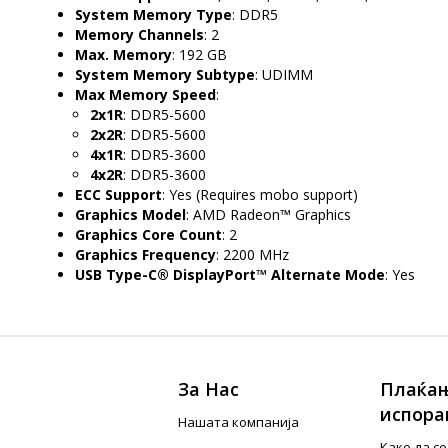
System Memory Type
: DDR5
Memory Channels
: 2
Max. Memory
: 192 GB
System Memory Subtype
: UDIMM
Max Memory Speed
:
2x1R
: DDR5-5600
2x2R
: DDR5-5600
4x1R
: DDR5-3600
4x2R
: DDR5-3600
ECC Support
: Yes (Requires mobo support)
Graphics Model
: AMD Radeon™ Graphics
Graphics Core Count
: 2
Graphics Frequency
: 2200 MHz
USB Type-C® DisplayPort™ Alternate Mode
: Yes
За Нас
Плаќањ
испора
Нашата компанија
Како да с