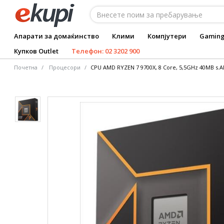
Апарати за домаќинство
Клими
Компјутери
Gamin
Купков Outlet
Телефон: 02 3202 900
Почетна
Процесори
CPU AMD RYZEN 7 9700X, 8 Core, 5,5GHz 40MB s.