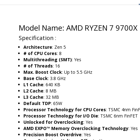
Model Name: AMD RYZEN 7 9700X
Specification :
Architecture
: Zen 5
# of CPU Cores
: 8
Multithreading (SMT)
: Yes
# of Threads
: 16
Max. Boost Clock
: Up to 5.5 GHz
Base Clock
: 3.8 GHz
L1 Cache
: 640 KB
L2 Cache
: 8 MB
L3 Cache
: 32 MB
Default TDP
: 65W
Processor Technology for CPU Cores
: TSMC 4nm Fin
Processor Technology for I/O Die
: TSMC 6nm FinFET
Unlocked for Overclocking
: Yes
AMD EXPO™ Memory Overclocking Technology
: Yes
Precision Boost Overdrive
: Yes