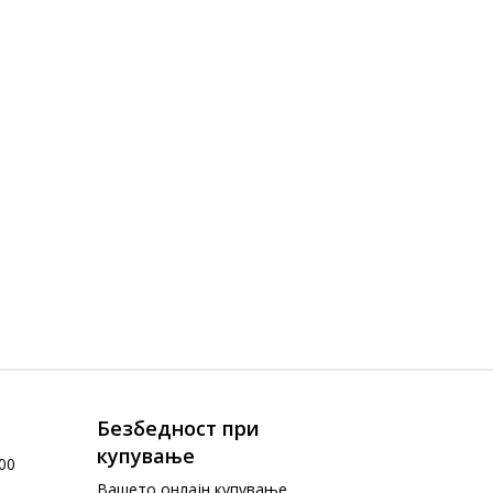
Безбедност при
купување
00
Вашето онлајн купување