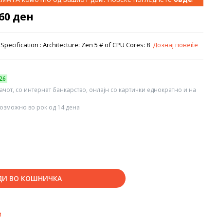
260 ден
ecification : Architecture: Zen 5 # of CPU Cores: 8
Дознај повеќе
26
вачот, со интернет банкарство, онлајн со картички еднократно и на
озможно во рок од 14 дена
ДИ ВО КОШНИЧКА
и