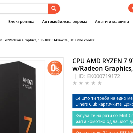
g
Електроника
Автомобилска опрема
Алати и машини
AM5 w/Radeon Graphics, 100-100001404WOF, BOX w/o cooler
CPU AMD RYZEN 7 97
w/Radeon Graphics,
ID:
EK000719172
Сѐ што ти треба на едно ме
Diners Club картичките. До
Купувајте на рати со Mint C
рати
комотно од вашиот д
Купувајте до 24 рати БЕЗ 