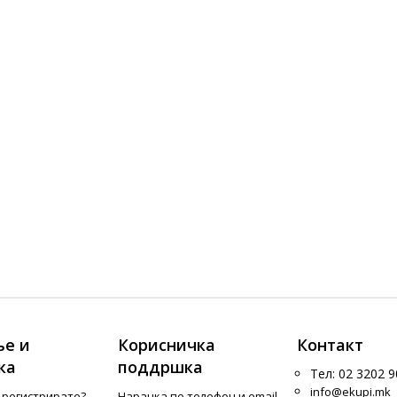
е и
Корисничка
Контакт
ка
поддршка
Тел: 02 3202 9
info@ekupi.mk
е регистрирате?
Нарачка по телефон и еmail