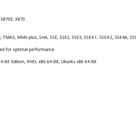
 X870E, X870
, FMA3, MMX-plus, SHA, SSE, SSE2, SSE3, SSE4.1, SSE4.2, SSE4A, SS
ed for optimal performance
4-Bit Edition, RHEL x86 64-Bit, Ubuntu x86 64-Bit