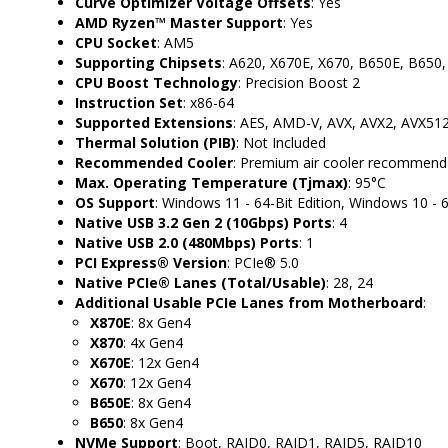
Curve Optimizer Voltage Offsets
: Yes
AMD Ryzen™ Master Support
: Yes
CPU Socket
: AM5
Supporting Chipsets
: A620, X670E, X670, B650E, B650,
CPU Boost Technology
: Precision Boost 2
Instruction Set
: x86-64
Supported Extensions
: AES, AMD-V, AVX, AVX2, AVX512
Thermal Solution (PIB)
: Not Included
Recommended Cooler
: Premium air cooler recommend
Max. Operating Temperature (Tjmax)
: 95°C
OS Support
: Windows 11 - 64-Bit Edition, Windows 10 - 6
Native USB 3.2 Gen 2 (10Gbps) Ports
: 4
Native USB 2.0 (480Mbps) Ports
: 1
PCI Express® Version
: PCIe® 5.0
Native PCIe® Lanes (Total/Usable)
: 28, 24
Additional Usable PCIe Lanes from Motherboard
:
X870E
: 8x Gen4
X870
: 4x Gen4
X670E
: 12x Gen4
X670
: 12x Gen4
B650E
: 8x Gen4
B650
: 8x Gen4
NVMe Support
: Boot, RAID0, RAID1, RAID5, RAID10