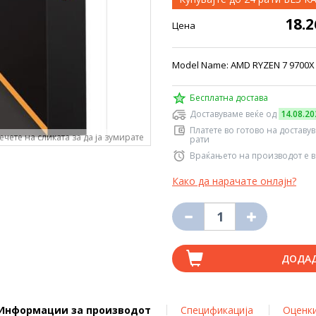
18.
Цена
Model Name: AMD RYZEN 7 9700X Sp
Бесплатна достава
Доставуваме веќе од
14.08.20
Платете во готово на доставу
ечете на сликата за да ја зумирате
рати
Враќањето на производот е в
Како да нарачате онлајн?
ДОДА
Информации за производот
Спецификација
Оценк