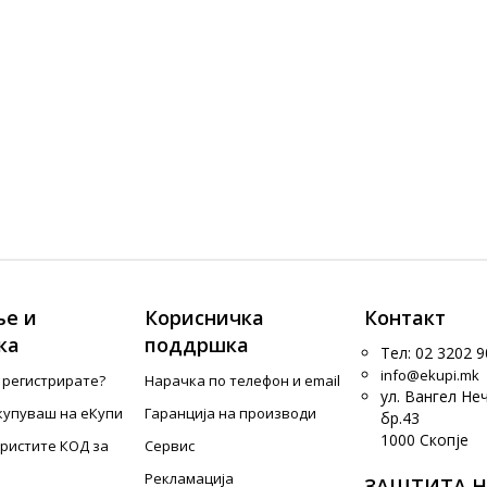
е и
Корисничка
Контакт
ка
поддршка
Тел: 02 3202 9
info@ekupi.mk
е регистрирате?
Нарачка по телефон и еmail
ул. Вангел Не
купуваш на еКупи
Гаранција на производи
бр.43
1000 Скопје
ористите КОД за
Сервис
Рекламација
ЗАШТИТА Н