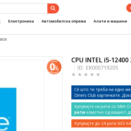
g
Електроника
Автомобилска опрема
Алати и машини
0 BOX
CPU INTEL i5-12400 
ID:
EK000719205
Сѐ што ти треба на едно ме
Diners Club картичките. До
Купувајте на рати со Mint C
рати
комотно од вашиот д
Купувајте до 24 рати БЕЗ 