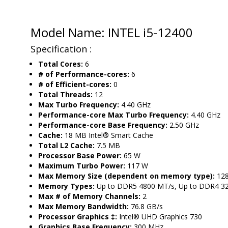
Model Name: INTEL i5-12400
Specification :
Total Cores:
6
# of Performance-cores:
6
# of Efficient-cores:
0
Total Threads:
12
Max Turbo Frequency:
4.40 GHz
Performance-core Max Turbo Frequency:
4.40 GHz
Performance-core Base Frequency:
2.50 GHz
Cache:
18 MB Intel® Smart Cache
Total L2 Cache:
7.5 MB
Processor Base Power:
65 W
Maximum Turbo Power:
117 W
Max Memory Size (dependent on memory type):
128
Memory Types:
Up to DDR5 4800 MT/s, Up to DDR4 3
Max # of Memory Channels:
2
Max Memory Bandwidth:
76.8 GB/s
Processor Graphics ‡:
Intel® UHD Graphics 730
Graphics Base Frequency:
300 MHz