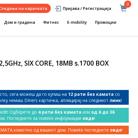
0
Следење на нарачката
Пријава / Регистрација
Дом и градина
Фитнес
E-mobility
Промоции
2,5GHz, SIX CORE, 18MB s.1700 BOX
сто, сега можеш да го купиш на
12 рати без камата
со
колку немаш DIners картичка, аплицирај на следниот
линк
!
redit! Одберете до
4 рати без камата
или
од 6 до 36
ом. Погледнете за повеќе информации
овде
!
КАМАТА комотно од вашиот дом. Повеќе погледнете
овде
!