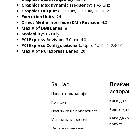
Graphics Max Dynamic Frequency:
1.45 GHz
Graphics Output:
eDP 1.4b, DP 1.4a, HDMI 2.1
Execution Units:
24
Direct Media Interface (DMI) Revision:
4.0
Max # of DMI Lanes:
8
Scalability:
1S Only
PCI Express Revision:
5.0 and 4.0
PCI Express Configurations ‡:
Up to 1x16+4, 2x8+4
Max # of PCI Express Lanes:
20
За Нас
Плаќањ
испора
Нашата компанија
Како да с
Контакт
Зошто да 
Политика на приватност
Како да к
Услови за користење
попуст
Онлајн купување