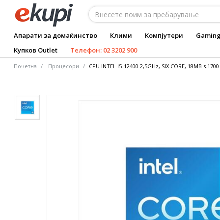
Апарати за домаќинство
Клими
Компјутери
Gamin
Купков Outlet
Телефон: 02 3202 900
Почетна
Процесори
CPU INTEL i5-12400 2,5GHz, SIX CORE, 18MB s.170