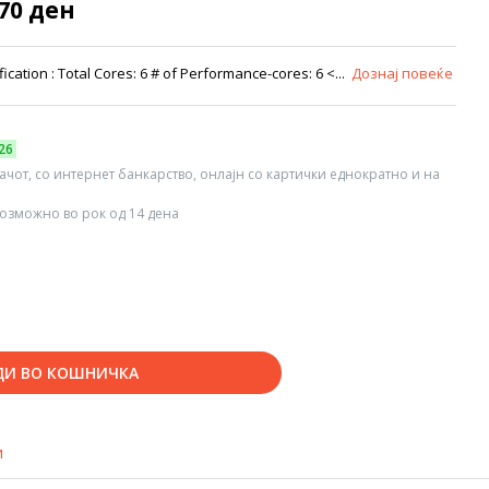
870 ден
cation : Total Cores: 6 # of Performance-cores: 6 <...
Дознај повеќе
26
вачот, со интернет банкарство, онлајн со картички еднократно и на
озможно во рок од 14 дена
ДИ ВО КОШНИЧКА
и