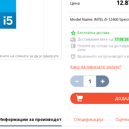
12.
Цена
Model Name: INTEL i5-12400 Specifi
Бесплатна достава
Доставуваме веќе од
17.08.20
Платете во готово на доставу
рати
ечете на сликата за да ја зумирате
Враќањето на производот е в
Како да нарачате онлајн?
ДОДА
Информации за производот
Спецификација
Оценк