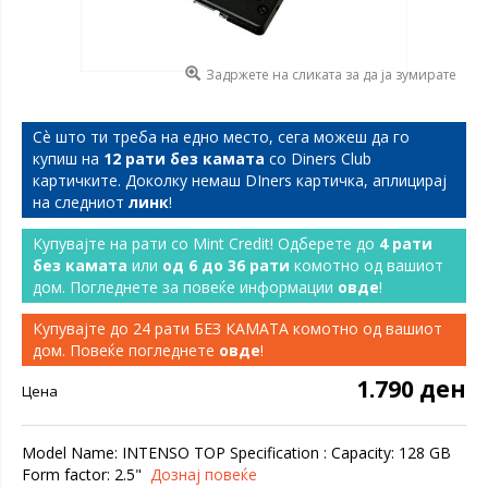
Задржете на сликата за да ја зумирате
Сѐ што ти треба на едно место, сега можеш да го
купиш на
12 рати без камата
со Diners Club
картичките. Доколку немаш DIners картичка, аплицирај
на следниот
линк
!
Купувајте на рати со Mint Credit! Одберете до
4 рати
без камата
или
од 6 до 36 рати
комотно од вашиот
дом. Погледнете за повеќе информации
овде
!
Купувајте до 24 рати БЕЗ КАМАТА комотно од вашиот
дом. Повеќе погледнете
овде
!
1.790 ден
Цена
Model Name: INTENSO TOP Specification : Capacity: 128 GB
Form factor: 2.5"
Дознај повеќе