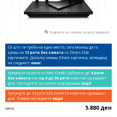
Задржете на сликата за да ја зумирате
Сѐ што ти треба на едно место, сега можеш да го
купиш на
12 рати без камата
со Diners Club
картичките. Доколку немаш DIners картичка, аплицирај
на следниот
линк
!
Купувајте на рати со Mint Credit! Одберете до
4 рати
без камата
или
од 6 до 36 рати
комотно од вашиот
дом. Погледнете за повеќе информации
овде
!
Купувајте до 24 рати БЕЗ КАМАТА комотно од вашиот
дом. Повеќе погледнете
овде
!
5.880 ден
Цена