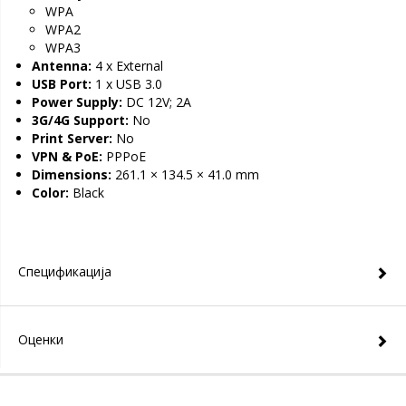
WPA
WPA2
WPA3
Antenna:
4 x External
USB Port:
1 x USB 3.0
Power Supply:
DC 12V; 2A
3G/4G Support:
No
Print Server:
No
VPN & PoE:
PPPoE
Dimensions:
261.1 × 134.5 × 41.0 mm
Color:
Black
Спецификација
Оценки