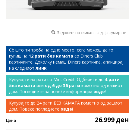
Задржете на сликата за да ја зумирате
Сѐ што ти треба на едно место, сега можеш да го
купиш на
12 рати без камата
со Diners Club
картичките. Доколку немаш DIners картичка, аплицирај
на следниот
линк
!
Купувајте на рати со Mint Credit! Одберете до
4 рати
без камата
или
од 6 до 36 рати
комотно од вашиот
дом. Погледнете за повеќе информации
овде
!
Купувајте до 24 рати БЕЗ КАМАТА комотно од вашиот
дом. Повеќе погледнете
овде
!
26.999 ден
Цена