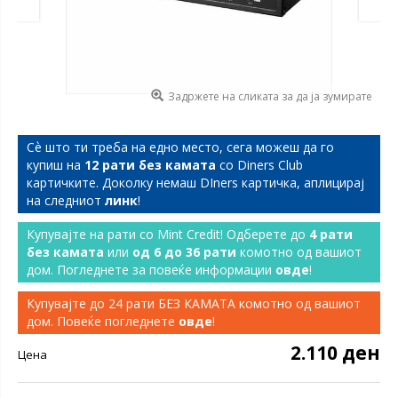
Задржете на сликата за да ја зумирате
Сѐ што ти треба на едно место, сега можеш да го
купиш на
12 рати без камата
со Diners Club
картичките. Доколку немаш DIners картичка, аплицирај
на следниот
линк
!
Купувајте на рати со Mint Credit! Одберете до
4 рати
без камата
или
од 6 до 36 рати
комотно од вашиот
дом. Погледнете за повеќе информации
овде
!
Купувајте до 24 рати БЕЗ КАМАТА комотно од вашиот
дом. Повеќе погледнете
овде
!
2.110 ден
Цена