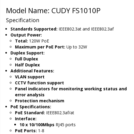
Model Name: CUDY FS1010P
Specification
Standards Supported:
IEEE802.3at and IEEE802.3af
Output Power:
Total:
120W PoE
Maximum per PoE Port:
Up to 32W
Duplex Support:
Full Duplex
Half Duplex
Additional Features:
VLAN support
CCTV function support
Panel indicators for monitoring working status and
error analysis
Protection mechanism
PoE Specifications:
PoE Standard:
IEEE802.3af/at
Interface:
10 x 10/100Mbps
RJ45 ports
PoE Ports:
1-8